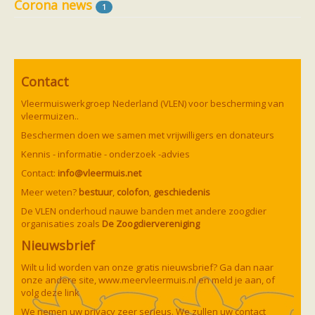
Corona news
Ruige dwergvleermuis
1
Tweekleurige vleermuis
Vale vleermuis
Watervleermuis
Vleermuizen en eikenprocessierups
Kinderpagina
Contact
Spreekbeurt
Knutselen
Vleermuiswerkgroep Nederland (VLEN) voor bescherming van
Tekenen
vleermuizen..
Spelletjes
Weetjes
Beschermen doen we samen met vrijwilligers en donateurs
Meer weten
Kennis - informatie - onderzoek -advies
Links
Boeken en tijdschriften
Contact:
info@vleermuis.net
geluiden van vleermuizen
Meer weten?
bestuur
,
colofon
,
geschiedenis
Achtergrond informatie
Nieuwsberichten
De VLEN onderhoud nauwe banden met andere zoogdier
Informatiefolders
organisaties zoals
De Zoogdiervereniging
Nederland
Nieuwsbrief
Buitenland
Meer dan vleermuizen
Wilt u lid worden van onze gratis nieuwsbrief? Ga dan naar
Handleidingen
onze andere site,
www.meervleermuis.nl
en meld je aan, of
Vlendag presentaties
volg deze
link
Vlennieuwsbrief
Overige publicaties
We nemen uw privacy zeer serieus. We zullen uw contact