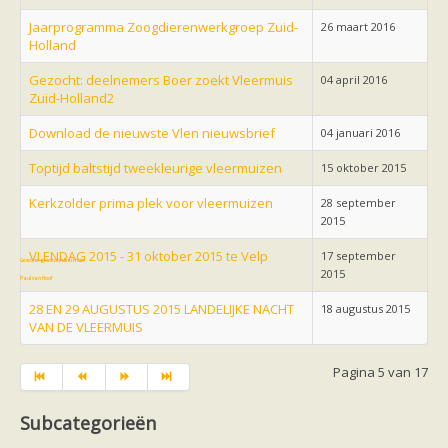
Vleermuizen in de tuin
Aankondiging activiteiten
Jaarprogramma Zoogdierenwerkgroep Zuid-
26 maart 2016
Ik ben op zoek naar een detector
Holland
Ecologie en soorten
Hoe vleermuizen leven
Gezocht: deelnemers Boer zoekt Vleermuis
04 april 2016
Voedsel en jagen
Zuid-Holland2
Verblijfplaatsen
Echolocatie
Download de nieuwste Vlen nieuwsbrief
04 januari 2016
Soorten
Baardvleermuis
Toptijd baltstijd tweekleurige vleermuizen
15 oktober 2015
Bechsteins vleermuis
Bosvleermuis
Kerkzolder prima plek voor vleermuizen
28 september
Brandt's vleermuis
2015
Bruine of gewone grootoorvleermuis
VLENDAG 2015 - 31 oktober 2015 te Velp
Franjestaart
17 september
Gewone grootoorvleermuis
Gewone dwergvleermuis
2015
Paul van Hoof
Grijze grootoorvleermuis
28 EN 29 AUGUSTUS 2015 LANDELIJKE NACHT
Grote rosse vleermuis
18 augustus 2015
VAN DE VLEERMUIS
Ingekorven vleermuis
Kleine en grote hoefijzerneus
Laatvlieger
Pagina 5 van 17
Meervleermuis
Mopsvleermuis
Noordse vleermuis
Subcategorieën
Rosse vleermuis