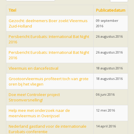
Friesland
Limburg
Titel
Publicatiedatum
Noord-Brabant
Noord-Holland
Gezocht: deelnemers Boer zoekt Vleermuis
09 september
Overijssel
Zuid-Holland
2016
Utrecht
Zeeland
Persbericht Eurobats: International Bat Night
26 augustus 2016
Zuid-Holland
2016
Vleermuizen en ziektes
Bescherming
Persbericht Eurobats: International Bat Night
26 augustus 2016
Soortbescherming
2016
Gebiedsbescherming
Hulp bij bouwplannen en bomenkap
Vleermuis en dancefestival
18 augustus 2016
Vleermuisprotocol
Knelpunten in vleermuisbescherming
Grootoorvleermuis profiteert toch van grote
18 augustus 2016
Vleermuis advies en onderzoekbureaus
oren bij het vliegen
Doe mee
vleermuiskasten kopen/ ophangen
Doe mee! Controleer project
06 juni 2016
Meedoen
Stroomversnelling!
Landelijk zoogdierwerkgroepen
Regionale of provinciale werkgroepen
Help mee met onderzoek naar de
12 mei 2016
Jeugd
meervleermuis in Overijssel
Internationaal
Landelijke natuurverenigingen
Nederland gastland voor de internationale
14 april 2016
Ik wil graag mee op vleermuisexcursie
Eurobats-conferentie