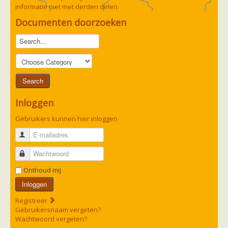
zoonose info (rabies, corona, etc)
informatie niet met derden delen.
rapporten
Documenten doorzoeken
Handleiding
Overig
Video beelden
Forum
Naar het forum
Inloggen
Gebruikers kunnen hier inloggen
E-mailadres
Wachtwoord
Onthoud mij
Inloggen
Registreer
Gebruikersnaam vergeten?
Wachtwoord vergeten?