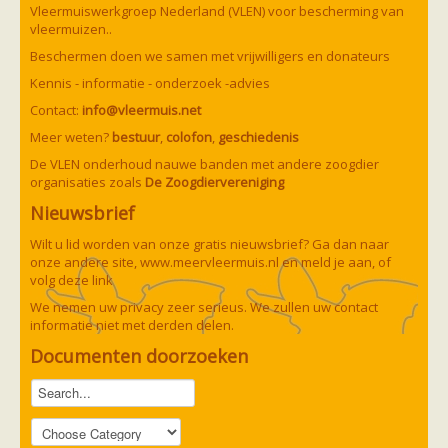
Ruige dwergvleermuis
Vleermuiswerkgroep Nederland (VLEN) voor bescherming van
Tweekleurige vleermuis
vleermuizen..
Vale vleermuis
Beschermen doen we samen met vrijwilligers en donateurs
Watervleermuis
Vleermuizen en eikenprocessierups
Kennis - informatie - onderzoek -advies
Kinderpagina
Contact:
info@vleermuis.net
Spreekbeurt
Knutselen
Meer weten?
bestuur
,
colofon
,
geschiedenis
Tekenen
De VLEN onderhoud nauwe banden met andere zoogdier
Spelletjes
organisaties zoals
De Zoogdiervereniging
Weetjes
Meer weten
Nieuwsbrief
Links
Boeken en tijdschriften
Wilt u lid worden van onze gratis nieuwsbrief? Ga dan naar
geluiden van vleermuizen
onze andere site,
www.meervleermuis.nl
en meld je aan, of
Achtergrond informatie
volg deze
link
Nieuwsberichten
We nemen uw privacy zeer serieus. We zullen uw contact
Informatiefolders
informatie niet met derden delen.
Nederland
Buitenland
Documenten doorzoeken
Meer dan vleermuizen
Handleidingen
Vlendag presentaties
Vlennieuwsbrief
Overige publicaties