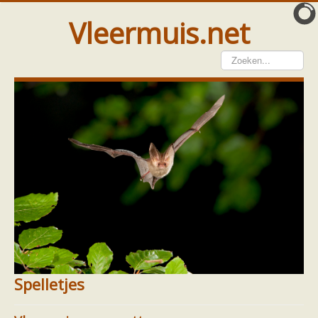
Vleermuis.net
Vleermuis gezien
Waarneming doorgeven
Wat doen wij met meldingen
Telinstructie
Waarnemingen doorgeven elders
Hulp
Vleermuis gevonden
Tijdelijke huisvesting
Vanginstructie
Hulp per email
Home
Kinderpagina
Spelletjes
Hulp per provincie
Drenthe
Spelletjes
Gelderland
Groningen
Flevoland