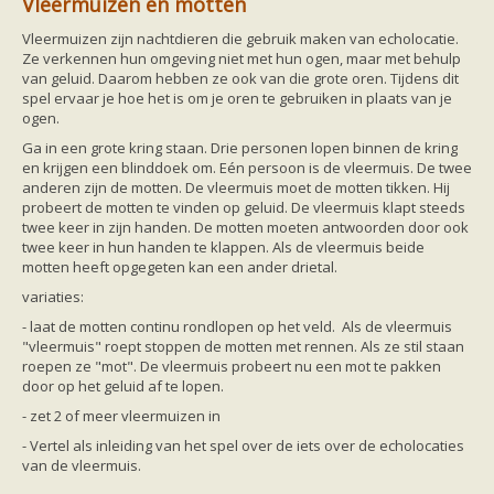
Vleermuizen en motten
Friesland
Limburg
Vleermuizen zijn nachtdieren die gebruik maken van echolocatie.
Noord-Brabant
Ze verkennen hun omgeving niet met hun ogen, maar met behulp
Noord-Holland
van geluid. Daarom hebben ze ook van die grote oren. Tijdens dit
Overijssel
spel ervaar je hoe het is om je oren te gebruiken in plaats van je
Utrecht
ogen.
Zeeland
Zuid-Holland
Ga in een grote kring staan. Drie personen lopen binnen de kring
Vleermuizen en ziektes
en krijgen een blinddoek om. Eén persoon is de vleermuis. De twee
Bescherming
anderen zijn de motten. De vleermuis moet de motten tikken. Hij
Soortbescherming
probeert de motten te vinden op geluid. De vleermuis klapt steeds
Gebiedsbescherming
twee keer in zijn handen. De motten moeten antwoorden door ook
Hulp bij bouwplannen en bomenkap
twee keer in hun handen te klappen. Als de vleermuis beide
Vleermuisprotocol
motten heeft opgegeten kan een ander drietal.
Knelpunten in vleermuisbescherming
variaties:
Vleermuis advies en onderzoekbureaus
Doe mee
- laat de motten continu rondlopen op het veld. Als de vleermuis
vleermuiskasten kopen/ ophangen
"vleermuis" roept stoppen de motten met rennen. Als ze stil staan
Meedoen
roepen ze "mot". De vleermuis probeert nu een mot te pakken
Landelijk zoogdierwerkgroepen
door op het geluid af te lopen.
Regionale of provinciale werkgroepen
- zet 2 of meer vleermuizen in
Jeugd
Internationaal
- Vertel als inleiding van het spel over de iets over de echolocaties
Landelijke natuurverenigingen
van de vleermuis.
Ik wil graag mee op vleermuisexcursie