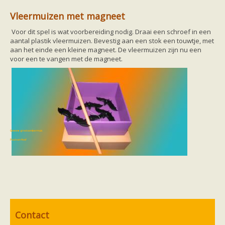
Vleermuizen in de tuin
Aankondiging activiteiten
Vleermuizen met magneet
Ik ben op zoek naar een detector
Ecologie en soorten
Voor dit spel is wat voorbereiding nodig. Draai een schroef in een
Hoe vleermuizen leven
aantal plastik vleermuizen. Bevestig aan een stok een touwtje, met
Voedsel en jagen
aan het einde een kleine magneet. De vleermuizen zijn nu een
Verblijfplaatsen
voor een te vangen met de magneet.
Echolocatie
Soorten
Baardvleermuis
Bechsteins vleermuis
Bosvleermuis
Brandt's vleermuis
Bruine of gewone grootoorvleermuis
Franjestaart
Gewone grootoorvleermuis
Gewone dwergvleermuis
Paul van Hoof
Grijze grootoorvleermuis
Grote rosse vleermuis
Ingekorven vleermuis
Kleine en grote hoefijzerneus
Laatvlieger
Meervleermuis
Mopsvleermuis
Noordse vleermuis
Contact
Rosse vleermuis