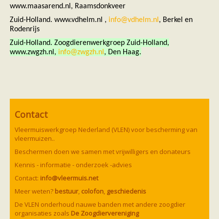
www.maasarend.nl, Raamsdonkveer
Zuid-Holland. www.vdhelm.nl ,
info@vdhelm.nl
, Berkel en
Rodenrijs
Zuid-Holland. Zoogdierenwerkgroep Zuid-Holland,
www.zwgzh.nl,
info@zwgzh.nl
, Den Haag.
Contact
Vleermuiswerkgroep Nederland (VLEN) voor bescherming van
vleermuizen..
Beschermen doen we samen met vrijwilligers en donateurs
Kennis - informatie - onderzoek -advies
Contact:
info@vleermuis.net
Meer weten?
bestuur
,
colofon
,
geschiedenis
De VLEN onderhoud nauwe banden met andere zoogdier
organisaties zoals
De Zoogdiervereniging