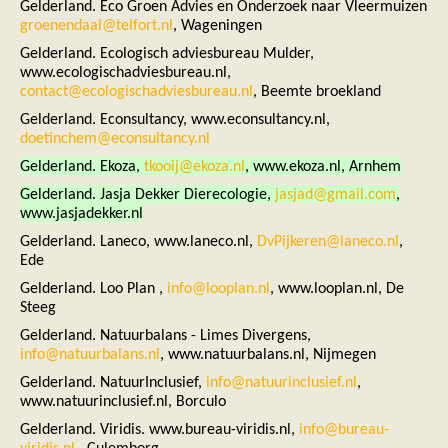
Ruige dwergvleermuis
Gelderland. Eco Groen Advies en Onderzoek naar Vleermuizen
Tweekleurige vleermuis
groenendaal@telfort.nl
, Wageningen
Vale vleermuis
Gelderland. Ecologisch adviesbureau Mulder,
Watervleermuis
www.ecologischadviesbureau.nl,
Vleermuizen en eikenprocessierups
contact@ecologischadviesbureau.nl
, Beemte broekland
Kinderpagina
Spreekbeurt
Gelderland. Econsultancy, www.econsultancy.nl,
Knutselen
doetinchem@econsultancy.nl
Tekenen
Gelderland. Ekoza,
tkooij@ekoza.nl
, www.ekoza.nl, Arnhem
Spelletjes
Weetjes
Gelderland. Jasja Dekker Dierecologie,
jasjad@gmail.com
,
Meer weten
www.jasjadekker.nl
Links
Boeken en tijdschriften
Gelderland. Laneco, www.laneco.nl,
DvPijkeren@laneco.nl
,
geluiden van vleermuizen
Ede
Achtergrond informatie
Gelderland. Loo Plan ,
info@looplan.nl
, www.looplan.nl, De
Nieuwsberichten
Steeg
Informatiefolders
Nederland
Gelderland. Natuurbalans - Limes Divergens,
Buitenland
info@natuurbalans.nl
, www.natuurbalans.nl, Nijmegen
Meer dan vleermuizen
Gelderland. NatuurInclusief,
info@natuurinclusief.nl
,
Handleidingen
Vlendag presentaties
www.natuurinclusief.nl, Borculo
Vlennieuwsbrief
Gelderland. Viridis. www.bureau-viridis.nl,
info@bureau-
Overige publicaties