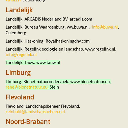
viridis.nl
, Culemborg
zoonose info (rabies, corona, etc)
rapporten
Landelijk
Handleiding
Overig
Landelijk. ARCADIS Nederland BV, arcadis.com
Video beelden
Landelijk. Bureau Waardenburg, ww.buwa.nl,
info@buwa.nl
,
Forum
Naar het forum
Culemborg
Landelijk. Haskoning. Royalhaskoningdhv.com
Landelijk. Regelink ecologie en landschap. www.regelink.nl,
info@regelink.nl
Landelijk. Tauw. www.tauw.nl
Limburg
Limburg. Bionet natuuronderzoek. www.bionetnatuur.eu,
rene@bionetnatuur.eu
, Stein
Flevoland
Flevoland. Landschapsbeheer Flevoland,
reinhold@landschapsbeheer.net
Noord-Brabant