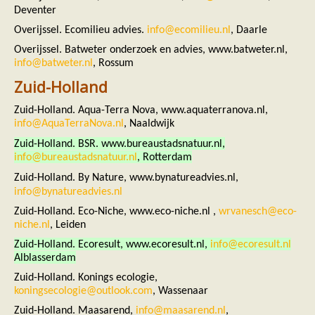
Deventer
Overijssel. Ecomilieu advies.
info@ecomilieu.nl
, Daarle
Overijssel. Batweter onderzoek en advies, www.batweter.nl,
info@batweter.nl
, Rossum
Zuid-Holland
Zuid-Holland. Aqua-Terra Nova, www.aquaterranova.nl,
info@AquaTerraNova.nl
, Naaldwijk
Zuid-Holland. BSR. www.bureaustadsnatuur.nl,
info@bureaustadsnatuur.nl
, Rotterdam
Zuid-Holland. By Nature, www.b
ynatureadvies.nl,
info@bynatureadvies.nl
Zuid-Holland. Eco-Niche, www.eco-niche.nl ,
wrvanesch@eco-
niche.nl
, Leiden
Zuid-Holland. Ecoresult, www.ecoresult.nl,
info@ecoresult.nl
Alblasserdam
Zuid-Holland. Konings ecologie,
koningsecologie@outlook.com
, Wassenaar
Zuid-Holland. Maasarend,
info@maasarend.nl
,