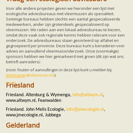
Vleermuizen in de tuin
Aankondiging activiteiten
Voor alle andere projecten geven we hieronder een lijst met
Ik ben op zoek naar een detector
ecologische adviesbureaus met vleermuizen als specialiteit.
Ecologie en soorten
Sommige bureaus hebben slechts een aantal gespecialiseerde
Hoe vleermuizen leven
medewerkers, ander zijn grotendeels gespecialiseerd op
Voedsel en jagen
vleermuizen. We raden aan een lokaal adviesbureau te kiezen,
Verblijfplaatsen
omdat deze vaak ook regionale kennis hebben relevant voor een
Echolocatie
onderzoek. De adviesbureaus staan gesorteerd op alfabet en
Soorten
gegroepeerd per provincie. Deze bureaus kunt u benaderen voor
Baardvleermuis
advies en aanvullend vleermuisonderzoek. Onze (voormalige)
Bechsteins vleermuis
sponsors hebben we hier gemarkeerd met groen (dit zijn wat ons
Bosvleermuis
betreft aanraders) :
Brandt's vleermuis
(noot: fouten of aanvullingen in deze lijst kunt u melden bij:
Bruine of gewone grootoorvleermuis
webmaster@vleermuis.net
)
Franjestaart
Gewone grootoorvleermuis
Gewone dwergvleermuis
Friesland
Paul van Hoof
Grijze grootoorvleermuis
Grote rosse vleermuis
Friesland. Altenburg & Wymenga,
info@altwym.nl
,
Ingekorven vleermuis
www.altwym.nl, Feanwalden
Kleine en grote hoefijzerneus
Laatvlieger
Friesland. John Melis Ecologie,
info@jmecologie.nl
,
Meervleermuis
www.jmecologie.nl, Jubbega
Mopsvleermuis
Gelderland
Noordse vleermuis
Rosse vleermuis