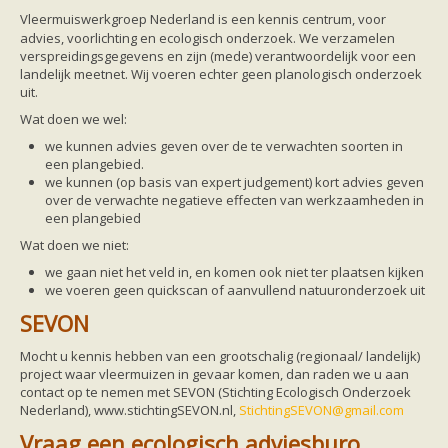
Friesland
Vleermuiswerkgroep Nederland is een kennis centrum, voor
Limburg
advies, voorlichting en ecologisch onderzoek. We verzamelen
Noord-Brabant
verspreidingsgegevens en zijn (mede) verantwoordelijk voor een
Noord-Holland
landelijk meetnet. Wij voeren echter geen planologisch onderzoek
Overijssel
uit.
Utrecht
Zeeland
Wat doen we wel:
Zuid-Holland
we kunnen advies geven over de te verwachten soorten in
Vleermuizen en ziektes
een plangebied.
Bescherming
we kunnen (op basis van expert judgement) kort advies geven
Soortbescherming
over de verwachte negatieve effecten van werkzaamheden in
Gebiedsbescherming
een plangebied
Hulp bij bouwplannen en bomenkap
Vleermuisprotocol
Wat doen we niet:
Knelpunten in vleermuisbescherming
we gaan niet het veld in, en komen ook niet ter plaatsen kijken
Vleermuis advies en onderzoekbureaus
we voeren geen quickscan of aanvullend natuuronderzoek uit
Doe mee
vleermuiskasten kopen/ ophangen
SEVON
Meedoen
Landelijk zoogdierwerkgroepen
Mocht u kennis hebben van een grootschalig (regionaal/ landelijk)
Regionale of provinciale werkgroepen
project waar vleermuizen in gevaar komen, dan raden we u aan
Jeugd
contact op te nemen met SEVON (Stichting Ecologisch Onderzoek
Internationaal
Nederland), www.stichtingSEVON.nl,
StichtingSEVON@gmail.com
Landelijke natuurverenigingen
Ik wil graag mee op vleermuisexcursie
Vraag een ecologisch adviesburo