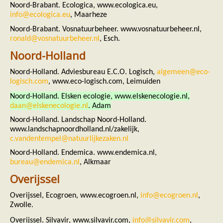
Noord-Brabant. Ecologica, www.ecologica.eu,
info@ecologica.eu
, Maarheze
Noord-Brabant. Vosnatuurbeheer. www.vosnatuurbeheer.nl,
ronald@vosnatuurbeheer.nl
, Esch.
Noord-Holland
Noord-Holland. Adviesbureau E.C.O. Logisch,
algemeen@eco-
logisch.com
, www.eco-logisch.com, Leimuiden
Noord-Holland. Elsken ecologie, www.elskenecologie.nl,
daan@elskenecologie.nl
. Adam
Noord-Holland. Landschap Noord-Holland.
www.landschapnoordholland.nl/zakelijk,
c.vandentempel@natuurlijkezaken.nl
Noord-Holland. Endemica. www.endemica.nl,
bureau@endemica.nl
, Alkmaar
Overijssel
Overijssel, Ecogroen, www.ecogroen.nl,
info@ecogroen.nl
,
Zwolle.
Overijssel.
Silvavir, www.silvavir.com,
info@silvavir.com
,