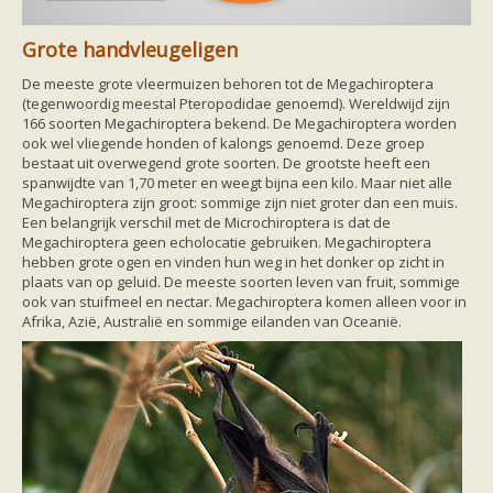
zoonose info (rabies, corona, etc)
rapporten
Grote handvleugeligen
Handleiding
Overig
De meeste grote vleermuizen behoren tot de Megachiroptera
Video beelden
(tegenwoordig meestal Pteropodidae genoemd). Wereldwijd zijn
Forum
166 soorten Megachiroptera bekend. De Megachiroptera worden
Naar het forum
ook wel vliegende honden of kalongs genoemd. Deze groep
bestaat uit overwegend grote soorten. De grootste heeft een
spanwijdte van 1,70 meter en weegt bijna een kilo. Maar niet alle
Megachiroptera zijn groot: sommige zijn niet groter dan een muis.
Een belangrijk verschil met de Microchiroptera is dat de
Megachiroptera geen echolocatie gebruiken. Megachiroptera
hebben grote ogen en vinden hun weg in het donker op zicht in
plaats van op geluid. De meeste soorten leven van fruit, sommige
ook van stuifmeel en nectar. Megachiroptera komen alleen voor in
Afrika, Azië, Australië en sommige eilanden van Oceanië.