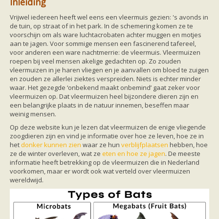
Inleiding
Friesland
Limburg
Vrijwel iedereen heeft wel eens een vleermuis gezien: 's avonds in
Noord-Brabant
de tuin, op straat of in het park. In de schemering komen ze te
Noord-Holland
voorschijn om als ware luchtacrobaten achter muggen en motjes
Overijssel
aan te jagen. Voor sommige mensen een fascinerend tafereel,
Utrecht
voor anderen een ware nachtmerrie: de vleermuis. Vleermuizen
Zeeland
roepen bij veel mensen akelige gedachten op. Zo zouden
Zuid-Holland
vleermuizen in je haren vliegen en je aanvallen om bloed te zuigen
Vleermuizen en ziektes
en zouden ze allerlei ziektes verspreiden. Niets is echter minder
Bescherming
waar. Het gezegde ‘onbekend maakt onbemind’ gaat zeker voor
Soortbescherming
vleermuizen op. Dat vleermuizen heel bijzondere dieren zijn en
Gebiedsbescherming
een belangrijke plaats in de natuur innemen, beseffen maar
Hulp bij bouwplannen en bomenkap
weinig mensen.
Vleermuisprotocol
Knelpunten in vleermuisbescherming
Op deze website kun je lezen dat vleermuizen de enige vliegende
Vleermuis advies en onderzoekbureaus
zoogdieren zijn en vind je informatie over hoe ze leven, hoe ze in
Doe mee
het
donker kunnen zien
waar ze hun
verblijfplaatsen
hebben, hoe
vleermuiskasten kopen/ ophangen
ze de winter overleven, wat ze
eten en hoe ze jagen
. De meeste
Meedoen
informatie heeft betrekking op de vleermuizen die in Nederland
Landelijk zoogdierwerkgroepen
voorkomen, maar er wordt ook wat verteld over vleermuizen
Regionale of provinciale werkgroepen
wereldwijd.
Jeugd
Internationaal
Landelijke natuurverenigingen
Ik wil graag mee op vleermuisexcursie