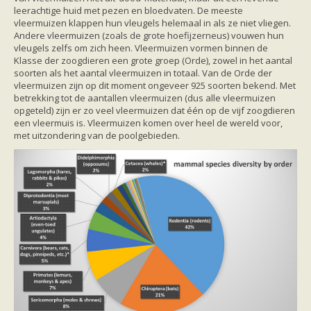
Ruige dwergvleermuis
leerachtige huid met pezen en bloedvaten. De meeste
Tweekleurige vleermuis
vleermuizen klappen hun vleugels helemaal in als ze niet vliegen.
Vale vleermuis
Andere vleermuizen (zoals de grote hoefijzerneus) vouwen hun
Watervleermuis
vleugels zelfs om zich heen. Vleermuizen vormen binnen de
Vleermuizen en eikenprocessierups
Klasse der zoogdieren een grote groep (Orde), zowel in het aantal
Kinderpagina
soorten als het aantal vleermuizen in totaal. Van de Orde der
Spreekbeurt
vleermuizen zijn op dit moment ongeveer 925 soorten bekend. Met
Knutselen
betrekking tot de aantallen vleermuizen (dus alle vleermuizen
Tekenen
opgeteld) zijn er zo veel vleermuizen dat één op de vijf zoogdieren
Spelletjes
een vleermuis is. Vleermuizen komen over heel de wereld voor,
Weetjes
met uitzondering van de poolgebieden.
Meer weten
Links
Boeken en tijdschriften
geluiden van vleermuizen
Achtergrond informatie
Nieuwsberichten
Informatiefolders
Nederland
Buitenland
Meer dan vleermuizen
Handleidingen
Vlendag presentaties
Vlennieuwsbrief
Overige publicaties