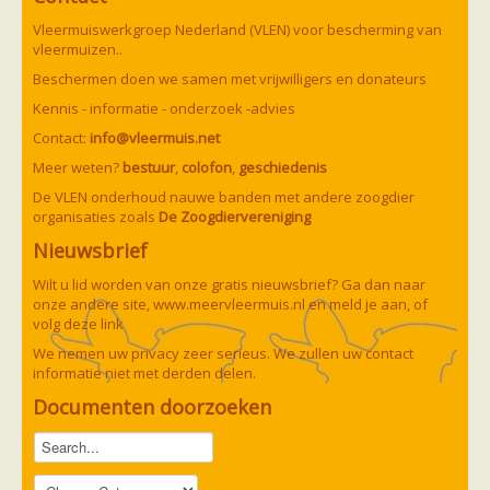
Vleermuiswerkgroep Nederland (VLEN) voor bescherming van
vleermuizen..
Beschermen doen we samen met vrijwilligers en donateurs
Kennis - informatie - onderzoek -advies
Contact:
info@vleermuis.net
Meer weten?
bestuur
,
colofon
,
geschiedenis
De VLEN onderhoud nauwe banden met andere zoogdier
organisaties zoals
De Zoogdiervereniging
Nieuwsbrief
Wilt u lid worden van onze gratis nieuwsbrief? Ga dan naar
onze andere site,
www.meervleermuis.nl
en meld je aan, of
volg deze
link
We nemen uw privacy zeer serieus. We zullen uw contact
informatie niet met derden delen.
Documenten doorzoeken