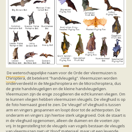
Vleermuizen in de tuin
Aankondiging activiteiten
Ik ben op zoek naar een detector
Ecologie en soorten
Hoe vleermuizen leven
Voedsel en jagen
Verblijfplaatsen
Echolocatie
Soorten
Baardvleermuis
Bechsteins vleermuis
Bosvleermuis
Brandt's vleermuis
Bruine of gewone grootoorvleermuis
De wetenschappelijke naam voor de Orde der vleermuizen is
Franjestaart
Chiroptera, dit betekent "handvleugelig". Vleermuizen worden
Gewone grootoorvleermuis
Gewone dwergvleermuis
onderverdeeld in de Megachiroptera en de Microchiroptera, dus
Paul van Hoof
Grijze grootoorvleermuis
de grote handvleugeligen en de kleine handvleugeligen.
Grote rosse vleermuis
Vleermuizen zijn de enige zoogdieren die echt kunnen vliegen. Om
Ingekorven vleermuis
te kunnen vliegen hebben vleermuizen vleugels. De vlieghuid is op
Kleine en grote hoefijzerneus
de foto hiernaast goed te zien. De ‘vleugel’ of vlieghuid is tussen
Laatvlieger
arm en vingers gespannen en loopt door tot de achterpoten. De
Meervleermuis
onderarm en vingers zijn hiertoe sterk uitgegroeid. Ook de staart is
Mopsvleermuis
in de vlieghuid opgenomen, alleen de duimen en de voeten zijn
Noordse vleermuis
vrij. In tegenstelling tot de vleugels van vogels bestaan de vleugels
Rosse vleermuis
van vleermuizen niet uit ‘dood’ materiaal, maar uit een levende