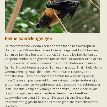
Kleine handvleugeligen
De meeste kleine vleermuizen behoren tot de Microchiroptera.
Hiervan zijn 759 soorten bekend, die zijn ingedeeld in 17 families.
Sommige families bestaan maar uit één soort. De familie van de
Vespertilionidae is de grootste familie met 318 soorten. Bijna alle in
Europa en Nederland voorkomende soorten behoren tot deze
familie. Microchiroptera verschillen erg in grootte. Er zijn hele kleine
vleermuizen bij, zoals de hommelvleermuis (Craseonycteris
thonglongyai). Dit is de kleinste vleermuis ter wereld: hij weegt
maar 2 gram en past makkelijk in een vingerhoedje. Andere zijn
groter dan sommige Megachiroptera. De grootste Microchiroptera
is de Onechte Vampier (Vampyrum spectrum). Deze vleeruis, die
jaagt op vogels, muizen en andere vleermuizen, heeft een
spanwijdte van bijna één meter. De australische Ghost Bat
(Macroderma gigas) behoort ook tot de grootste Microchiroptera
(zie foto).