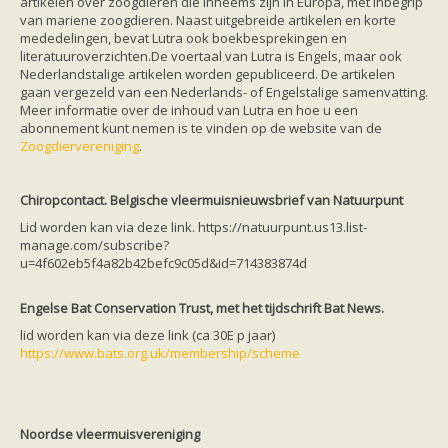
artikelen over zoogdieren die inheems zijn in Europa, met inbegrip
van mariene zoogdieren. Naast uitgebreide artikelen en korte
mededelingen, bevat Lutra ook boekbesprekingen en
literatuuroverzichten.De voertaal van Lutra is Engels, maar ook
Nederlandstalige artikelen worden gepubliceerd. De artikelen
gaan vergezeld van een Nederlands- of Engelstalige samenvatting.
Meer informatie over de inhoud van Lutra en hoe u een
abonnement kunt nemen is te vinden op de website van de
Zoogdiervereniging
.
Chiropcontact. Belgische vleermuisnieuwsbrief van Natuurpunt
Lid worden kan via deze link. https://natuurpunt.us13.list-
manage.com/subscribe?
u=4f602eb5f4a82b42befc9c05d&id=714383874d
Engelse Bat Conservation Trust, met het tijdschrift Bat News.
lid worden kan via deze link (ca 30E p jaar)
https://www.bats.org.uk/membership/scheme
Noordse vleermuisvereniging