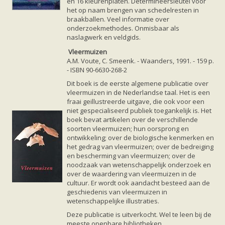
en 16 kleurenplaten. Determineersleutel voor
het op naam brengen van schedelresten in
braakballen. Veel informatie over
onderzoekmethodes. Onmisbaar als
naslagwerk en veldgids.
Vleermuizen
A.M. Voute, C. Smeenk. - Waanders, 1991. - 159 p.
- ISBN 90-6630-268-2
Dit boek is de eerste algemene publicatie over
vleermuizen in de Nederlandse taal. Het is een
fraai geillustreerde uitgave, die ook voor een
niet gespecialiseerd publiek toegankelijk is. Het
boek bevat artikelen over de verschillende
soorten vleermuizen; hun oorsprong en
ontwikkeling; over de biologische kenmerken en
het gedrag van vleermuizen; over de bedreiging
en bescherming van vleermuizen; over de
noodzaak van wetenschappelijk onderzoek en
over de waardering van vleermuizen in de
cultuur. Er wordt ook aandacht besteed aan de
geschiedenis van vleermuizen in
wetenschappelijke illustraties.
Deze publicatie is uitverkocht. Wel te leen bij de
meeste openbare bibliotheken.