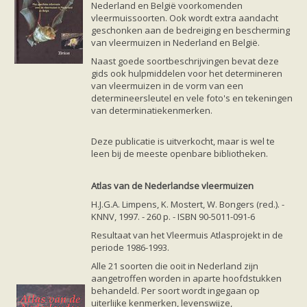
Nederland en België voorkomenden
vleermuissoorten. Ook wordt extra aandacht
geschonken aan de bedreiging en bescherming
van vleermuizen in Nederland en België.
Naast goede soortbeschrijvingen bevat deze
gids ook hulpmiddelen voor het determineren
van vleermuizen in de vorm van een
determineersleutel en vele foto's en tekeningen
van determinatiekenmerken.
Deze publicatie is uitverkocht, maar is wel te
leen bij de meeste openbare bibliotheken.
Atlas van de Nederlandse vleermuizen
H.J.G.A. Limpens, K. Mostert, W. Bongers (red.). -
KNNV, 1997. - 260 p. - ISBN 90-5011-091-6
Resultaat van het Vleermuis Atlasprojekt in de
periode 1986-1993.
Alle 21 soorten die ooit in Nederland zijn
aangetroffen worden in aparte hoofdstukken
behandeld. Per soort wordt ingegaan op
uiterlijke kenmerken, levenswijze,