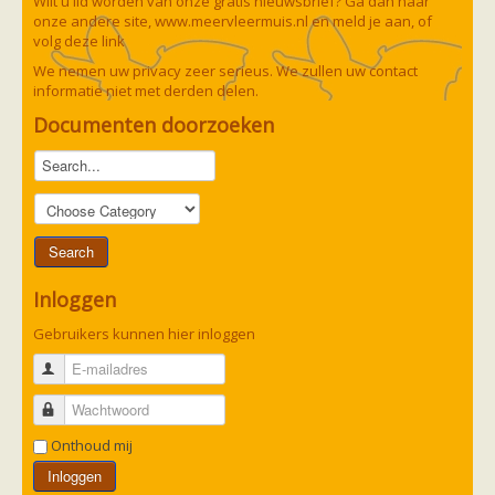
Wilt u lid worden van onze gratis nieuwsbrief? Ga dan naar
onze andere site,
www.meervleermuis.nl
en meld je aan, of
volg deze
link
We nemen uw privacy zeer serieus. We zullen uw contact
informatie niet met derden delen.
Documenten doorzoeken
Inloggen
Gebruikers kunnen hier inloggen
E-mailadres
Wachtwoord
Onthoud mij
Inloggen