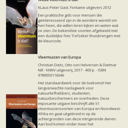
zoonose info (rabies, corona, etc)
rapporten
KLaus-Peter Gast. Fontaine uitgevers 2012
Handleiding
Een praktische gids voor mensen die
Overig
geïnteresseerd zijn in de wondere wereld om
Video beelden
hen heen, die willen leren kijken en weten wat
Forum
ze zien. De bekendste soorten afgebeeld met
Naar het forum
een duidelijke foto Trefzeker thuisbrengen met
de kleurcode.
Vleermuizen van Europa
Christian Dietz, Otto von Helversen & Dietmar
Nill - KNNV uitgeverij, 2017 - 400 p. - ISBN
9789050116046
Het standaardwerk voor de toekomst! Het
langverwachte naslagwerk voor
natuurliefhebbers, studenten,
natuurbeschermers en overheden. Deze
imposante uitgave beschrijft alle 51
vleermuizensoorten van Europa en Noordwest-
Afrika en gaat uitgebreid in op de
achtergronden van deze intrigerende dieren.
Aan bod komen onder meer het