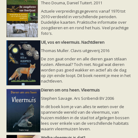
Ruige dwergvleermuis
Theo Douma, Daniel Tuitert. 2011
Tweekleurige vleermuis
Actuele verpreidingsgegevens vanaf 1970 tot
Vale vleermuis
2010 verdeeld in verschillende perioden.
Watervleermuis
Duidelijke kaarten. Praktische informatie over
Vleermuizen en eikenprocessierups
zoogdieren en en rond het huis. Veel prachtige
Kinderpagina
foto's.
Spreekbeurt
Knutselen
UIl, vos en vleermuis. Nachtdieren
Tekenen
Thomas Muller. Clavis uitgeverij 2016
Spelletjes
Weetjes
De zon gaat onder en alle dieren gaan stilaan
Meer weten
rusten. Allemaal? Toch niet. Nogal wat dieren
Links
worden pas goed wakker en actief als de dag
Boeken en tijdschriften
op zijn einde loopt. Dit boek neemt je mee in het
geluiden van vleermuizen
nachtleven.
Achtergrond informatie
Dieren om ons heen. Vleermuis
Nieuwsberichten
Informatiefolders
Stephen Savage. Ars Scribendi BV 2006
Nederland
In dit boek kom je van alles te weten over de
Buitenland
spannende wereld van de vleermuis, van
Meer dan vleermuizen
huizen midden in de stad tot afgelegen bossen
Handleidingen
lees over enkele van de verschillende habitats
Vlendag presentaties
waarin vleermuizen leven.
Vlennieuwsbrief
Overige publicaties
Welke vleermuis is dat?