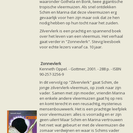
waaronder Gothela en Bonk, twee gigantische
tropische vleermuizen. Als snel ontdekken
Schim en Marina dat deze vleermuizen erg
gevaarlijk voor hen zijn maar ook dat ze hen
nodig hebben op hun tocht naar het zuiden.
Zilvervlerk is een prachtig en spannend boek
over het leven van een vleermuis. Het verhaal
gaat verder in "Zonnevlerk". Stevig leesboek
voor echte lezers vanaf ca. 10 jaar.
Zonnevlerk
Kenneth Oppel. - Gottmer, 2001. - 288 p. - ISBN
90-257-3256-9
In dit vervolg op "Zilvervlerk" gaat Schim, de
jonge zilvervlerk-vleermuis, op zoek naar zijn
vader. Samen met zijn moeder, vriendin Marina
en enkele andere vleermuizen gaat hij op reis
en komt terecht in een reusachtig, mysterieus
mensenbouwwerk. Het is een prachtige leefplek
voor vleermuizen: alles is voorradig en er zijn
geen uilen! Maar Schim en Marina vertrouwen
het niet: wat gebeurt er met de vleermuizen die
zomaar verdwijnen en waar is Schims vader