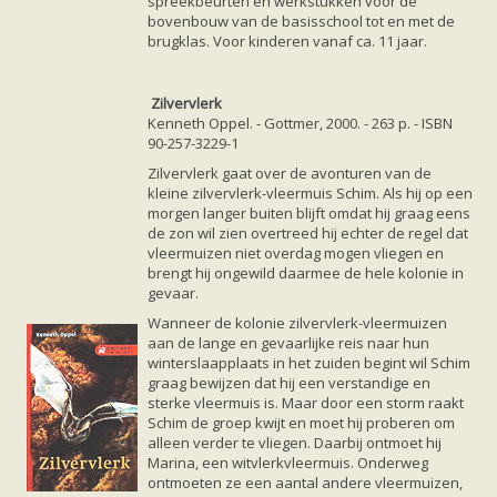
spreekbeurten en werkstukken voor de
bovenbouw van de basisschool tot en met de
brugklas. Voor kinderen vanaf ca. 11 jaar.
Zilvervlerk
Kenneth Oppel. - Gottmer, 2000. - 263 p. - ISBN
90-257-3229-1
Zilvervlerk gaat over de avonturen van de
kleine zilvervlerk-vleermuis Schim. Als hij op een
morgen langer buiten blijft omdat hij graag eens
de zon wil zien overtreed hij echter de regel dat
vleermuizen niet overdag mogen vliegen en
brengt hij ongewild daarmee de hele kolonie in
gevaar.
Wanneer de kolonie zilvervlerk-vleermuizen
aan de lange en gevaarlijke reis naar hun
winterslaapplaats in het zuiden begint wil Schim
graag bewijzen dat hij een verstandige en
sterke vleermuis is. Maar door een storm raakt
Schim de groep kwijt en moet hij proberen om
alleen verder te vliegen. Daarbij ontmoet hij
Marina, een witvlerkvleermuis. Onderweg
ontmoeten ze een aantal andere vleermuizen,