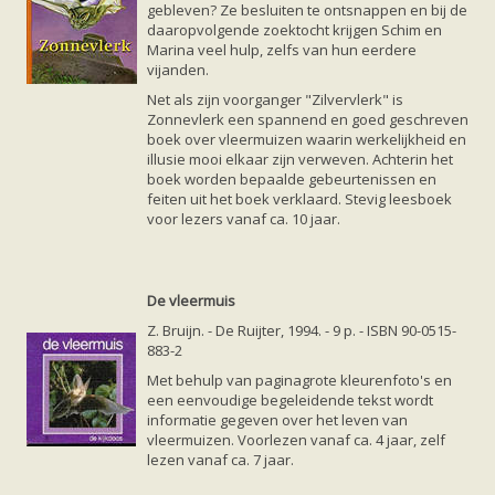
gebleven? Ze besluiten te ontsnappen en bij de
daaropvolgende zoektocht krijgen Schim en
Marina veel hulp, zelfs van hun eerdere
vijanden.
Net als zijn voorganger "Zilvervlerk" is
Zonnevlerk een spannend en goed geschreven
boek over vleermuizen waarin werkelijkheid en
illusie mooi elkaar zijn verweven. Achterin het
boek worden bepaalde gebeurtenissen en
feiten uit het boek verklaard. Stevig leesboek
voor lezers vanaf ca. 10 jaar.
De vleermuis
Z. Bruijn. - De Ruijter, 1994. - 9 p. - ISBN 90-0515-
883-2
Met behulp van paginagrote kleurenfoto's en
een eenvoudige begeleidende tekst wordt
informatie gegeven over het leven van
vleermuizen. Voorlezen vanaf ca. 4 jaar, zelf
lezen vanaf ca. 7 jaar.