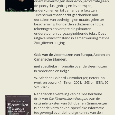
oriëntatievermogen door echo, jachtstrategieën,
de jaarcyclus, gedrag en levenswijze,
onderkomen en tal van andere facetten.
Tevens wordt aandacht geschonken aan
oorzaken van bedreiging en maatregelen ter
bescherming. Honderden schitterende fotos,
tekeningen en verspreidingskaarten
ondersteunen de gezaghebbende tekst. Deze
uitgave kwam tot stand in samenwerking met de
Zoogdiervereniging.
G
ids van de vleermuizen van Europa, Azoren en
Canarische Eilanden
:
met specifieke informatie over de vleermuizen
in Nederland en België
W. Schober, Eckhard Grimmberger; Peter Lina
(vert. en bewerk.) - Tirion, 2001. - 263 p. - ISBN: 90-
5210-361-5
Nederlandse vertaling van de 2de herziene
druk van
Die Fledermäuse Europas
. Aan de
originele teksten van Schober en Grimmberger
is door de vertaler veel specifieke informatie
toegevoegd over de huidige kennis van de in