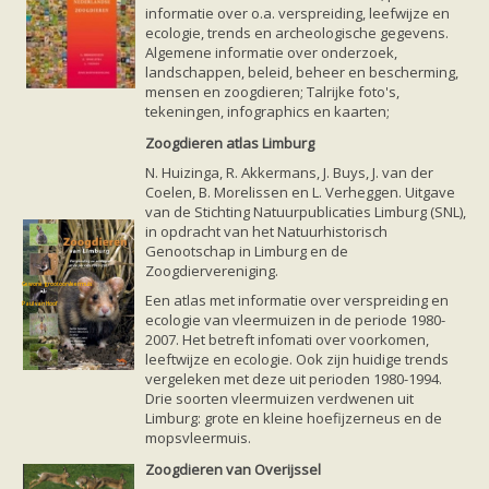
Vleermuizen in de tuin
informatie over o.a. verspreiding, leefwijze en
Aankondiging activiteiten
ecologie, trends en archeologische gegevens.
Ik ben op zoek naar een detector
Algemene informatie over onderzoek,
Ecologie en soorten
landschappen, beleid, beheer en bescherming,
Hoe vleermuizen leven
mensen en zoogdieren; Talrijke foto's,
Voedsel en jagen
tekeningen, infographics en kaarten;
Verblijfplaatsen
Echolocatie
Zoogdieren atlas Limburg
Soorten
N. Huizinga, R. Akkermans, J. Buys, J. van der
Baardvleermuis
Coelen, B. Morelissen en L. Verheggen. Uitgave
Bechsteins vleermuis
van de Stichting Natuurpublicaties Limburg (SNL),
Bosvleermuis
in opdracht van het Natuurhistorisch
Brandt's vleermuis
Genootschap in Limburg en de
Bruine of gewone grootoorvleermuis
Zoogdiervereniging.
Franjestaart
Gewone grootoorvleermuis
Gewone dwergvleermuis
Een atlas met informatie over verspreiding en
Paul van Hoof
Grijze grootoorvleermuis
ecologie van vleermuizen in de periode 1980-
Grote rosse vleermuis
2007. Het betreft infomati over voorkomen,
Ingekorven vleermuis
leeftwijze en ecologie. Ook zijn huidige trends
Kleine en grote hoefijzerneus
vergeleken met deze uit perioden 1980-1994.
Laatvlieger
Drie soorten vleermuizen verdwenen uit
Meervleermuis
Limburg: grote en kleine hoefijzerneus en de
Mopsvleermuis
mopsvleermuis.
Noordse vleermuis
Zoogdieren van Overijssel
Rosse vleermuis