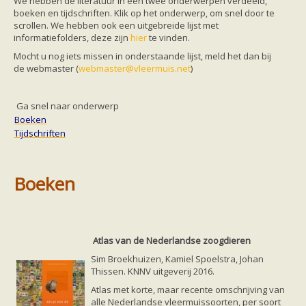
We hebben de literatuur in een twee onderwerpen verdeeld,
Friesland
boeken en tijdschriften. Klik op het onderwerp, om snel door te
Limburg
scrollen. We hebben ook een uitgebreide lijst met
Noord-Brabant
informatiefolders, deze zijn
hier
te vinden.
Noord-Holland
Overijssel
Mocht u nog iets missen in onderstaande lijst, meld het dan bij
Utrecht
de webmaster (
webmaster@vleermuis.net
)
Zeeland
Zuid-Holland
Vleermuizen en ziektes
Ga snel naar onderwerp
Bescherming
Boeken
Soortbescherming
Tijdschriften
Gebiedsbescherming
Hulp bij bouwplannen en bomenkap
Vleermuisprotocol
Knelpunten in vleermuisbescherming
Boeken
Vleermuis advies en onderzoekbureaus
Doe mee
vleermuiskasten kopen/ ophangen
Meedoen
Landelijk zoogdierwerkgroepen
Atlas van de Nederlandse zoogdieren
Regionale of provinciale werkgroepen
Sim Broekhuizen, Kamiel Spoelstra, Johan
Jeugd
Thissen. KNNV uitgeverij 2016.
Internationaal
Landelijke natuurverenigingen
Atlas met korte, maar recente omschrijving van
Ik wil graag mee op vleermuisexcursie
alle Nederlandse vleermuissoorten, per soort