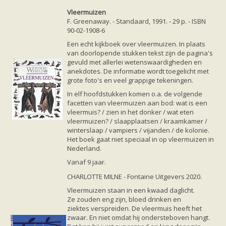
Vleermuizen
F. Greenaway. - Standaard, 1991. - 29 p. - ISBN
90-02-1908-6
Een echt kijkboek over vleermuizen. In plaats
van doorlopende stukken tekst zijn de pagina's
gevuld met allerlei wetenswaardigheden en
anekdotes. De informatie wordt toegelicht met
grote foto's en veel grappige tekeningen.
In elf hoofdstukken komen o.a. de volgende
facetten van vleermuizen aan bod: wat is een
vleermuis? / zien in het donker / wat eten
vleermuizen? / slaapplaatsen / kraamkamer /
winterslaap / vampiers / vijanden / de kolonie.
Het boek gaat niet speciaal in op vleermuizen in
Nederland.
Vanaf 9 jaar.
CHARLOTTE MILNE - Fontaine Uitgevers 2020.
Vleermuizen staan in een kwaad daglicht.
Ze zouden eng zijn, bloed drinken en
ziektes verspreiden. De vleermuis heeft het
zwaar. En niet omdat hij ondersteboven hangt.