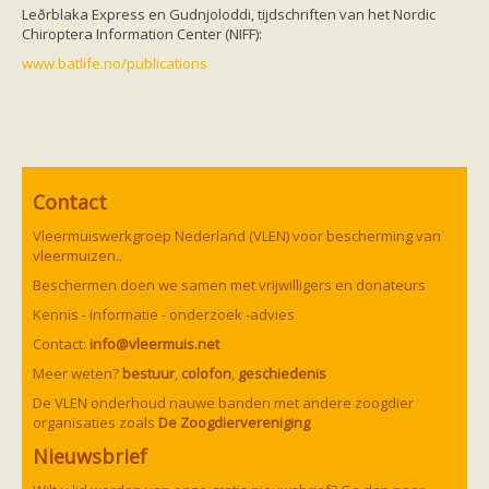
Leðrblaka Express
en Gudnjoloddi, tijdschriften van het Nordic
Chiroptera Information Center (NIFF):
www.batlife.no/publications
Contact
Vleermuiswerkgroep Nederland (VLEN) voor bescherming van
vleermuizen..
Beschermen doen we samen met vrijwilligers en donateurs
Kennis - informatie - onderzoek -advies
Contact:
info@vleermuis.net
Meer weten?
bestuur
,
colofon
,
geschiedenis
De VLEN onderhoud nauwe banden met andere zoogdier
organisaties zoals
De Zoogdiervereniging
Nieuwsbrief