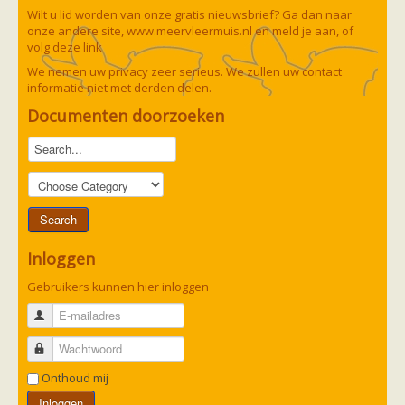
Wilt u lid worden van onze gratis nieuwsbrief? Ga dan naar
onze andere site,
www.meervleermuis.nl
en meld je aan, of
volg deze
link
We nemen uw privacy zeer serieus. We zullen uw contact
informatie niet met derden delen.
Documenten doorzoeken
Inloggen
Gebruikers kunnen hier inloggen
E-mailadres
Wachtwoord
Onthoud mij
Inloggen