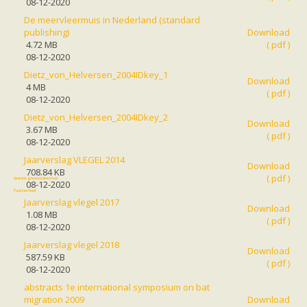
08-12-2020
Vleermuizen in de tuin
Aankondiging activiteiten
De meervleermuis in Nederland (standard
Ik ben op zoek naar een detector
publishing)
Download
Ecologie en soorten
4.72 MB
( pdf )
Hoe vleermuizen leven
08-12-2020
Voedsel en jagen
Dietz_von_Helversen_2004IDkey_1
Verblijfplaatsen
Download
4 MB
Echolocatie
( pdf )
08-12-2020
Soorten
Baardvleermuis
Dietz_von_Helversen_2004IDkey_2
Download
Bechsteins vleermuis
3.67 MB
( pdf )
Bosvleermuis
08-12-2020
Brandt's vleermuis
Jaarverslag VLEGEL 2014
Bruine of gewone grootoorvleermuis
Download
708.84 KB
Franjestaart
( pdf )
Gewone grootoorvleermuis
08-12-2020
Gewone dwergvleermuis
Paul van Hoof
Grijze grootoorvleermuis
Jaarverslag vlegel 2017
Download
Grote rosse vleermuis
1.08 MB
( pdf )
Ingekorven vleermuis
08-12-2020
Kleine en grote hoefijzerneus
Jaarverslag vlegel 2018
Laatvlieger
Download
587.59 KB
Meervleermuis
( pdf )
08-12-2020
Mopsvleermuis
Noordse vleermuis
abstracts 1e international symposium on bat
Rosse vleermuis
migration 2009
Download