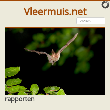
Vleermuis.net
Vleermuis gezien
Waarneming doorgeven
Wat doen wij met meldingen
Telinstructie
Waarnemingen doorgeven elders
Hulp
Vleermuis gevonden
Tijdelijke huisvesting
Vanginstructie
Hulp per email
Home
Meer weten
Overige publicaties
rapporten
Hulp per provincie
Drenthe
rapporten
Gelderland
Groningen
Flevoland