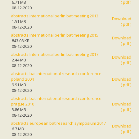
Ruige dwergvleermuis
6.71 MB
( pdf )
Tweekleurige vleermuis
08-12-2020
Vale vleermuis
abstracts International berlin bat meeting 2013
Watervleermuis
Download
1.51 MB
Vleermuizen en eikenprocessierups
( pdf )
08-12-2020
Kinderpagina
abstracts International berlin bat meeting 2015
Spreekbeurt
Download
843.08 KB
Knutselen
( pdf )
08-12-2020
Tekenen
Spelletjes
abstracts International berlin bat meeting 2017
Download
Weetjes
2.44 MB
( pdf )
Meer weten
08-12-2020
Links
abstracts bat international research conference
Boeken en tijdschriften
poland 2004
Download
geluiden van vleermuizen
9.91 MB
( pdf )
Achtergrond informatie
08-12-2020
Nieuwsberichten
Informatiefolders
abstracts bat international research conference
Nederland
prague 2010
Download
Buitenland
5.86 MB
( pdf )
Meer dan vleermuizen
08-12-2020
Handleidingen
abstracts european bat research symposium 2017
Vlendag presentaties
Download
6.7 MB
Vlennieuwsbrief
( pdf )
08-12-2020
Overige publicaties