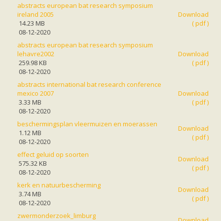
zoonose info (rabies, corona, etc)
abstracts european bat research symposium
rapporten
ireland 2005
Download
Handleiding
14.23 MB
( pdf )
Overig
08-12-2020
Video beelden
abstracts european bat research symposium
Forum
lehavre2002
Download
Naar het forum
259.98 KB
( pdf )
08-12-2020
abstracts international bat research conference
mexico 2007
Download
3.33 MB
( pdf )
08-12-2020
beschermingsplan vleermuizen en moerassen
Download
1.12 MB
( pdf )
08-12-2020
effect geluid op soorten
Download
575.32 KB
( pdf )
08-12-2020
kerk en natuurbescherming
Download
3.74 MB
( pdf )
08-12-2020
zwermonderzoek_limburg
Download