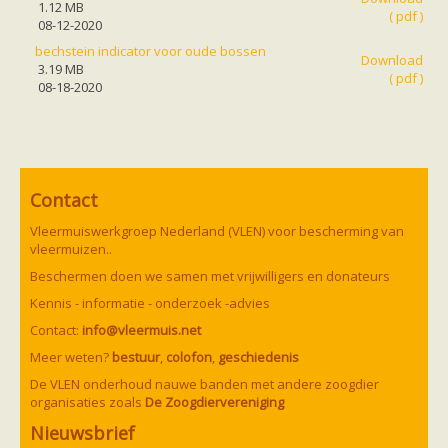
1.12 MB
( pdf )
08-12-2020
bechstein indicator voor oude bossen
Download
3.19 MB
( pdf )
08-18-2020
Contact
Vleermuiswerkgroep Nederland (VLEN) voor bescherming van
vleermuizen..
Beschermen doen we samen met vrijwilligers en donateurs
Kennis - informatie - onderzoek -advies
Contact:
info@vleermuis.net
Meer weten?
bestuur
,
colofon
,
geschiedenis
De VLEN onderhoud nauwe banden met andere zoogdier
organisaties zoals
De Zoogdiervereniging
Nieuwsbrief