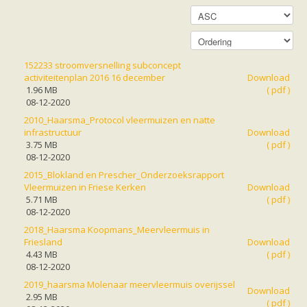
Friesland
Limburg
Noord-Brabant
Noord-Holland
Overijssel
Utrecht
152233 stroomversnelling subconcept
Zeeland
activiteitenplan 2016 16 december
Download
Zuid-Holland
1.96 MB
( pdf )
Vleermuizen en ziektes
08-12-2020
Bescherming
2010_Haarsma_Protocol vleermuizen en natte
Soortbescherming
infrastructuur
Download
Gebiedsbescherming
3.75 MB
( pdf )
Hulp bij bouwplannen en bomenkap
08-12-2020
Vleermuisprotocol
Knelpunten in vleermuisbescherming
2015_Blokland en Prescher_Onderzoeksrapport
Vleermuis advies en onderzoekbureaus
Vleermuizen in Friese Kerken
Download
Doe mee
5.71 MB
( pdf )
vleermuiskasten kopen/ ophangen
08-12-2020
Meedoen
2018_Haarsma Koopmans_Meervleermuis in
Landelijk zoogdierwerkgroepen
Friesland
Download
Regionale of provinciale werkgroepen
4.43 MB
( pdf )
Jeugd
08-12-2020
Internationaal
2019_haarsma Molenaar meervleermuis overijssel
Landelijke natuurverenigingen
Download
2.95 MB
Ik wil graag mee op vleermuisexcursie
( pdf )