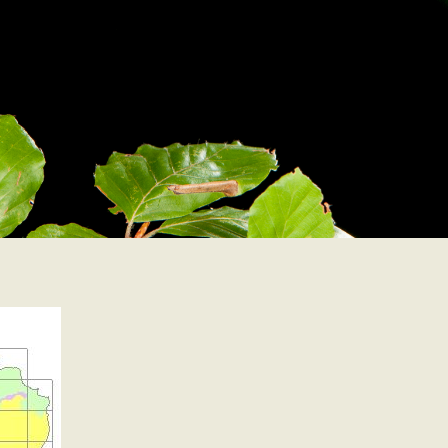
dse vleermuis
nzijde is donkerbruin, met hier en daar een goudkleurige haarpunten. De o