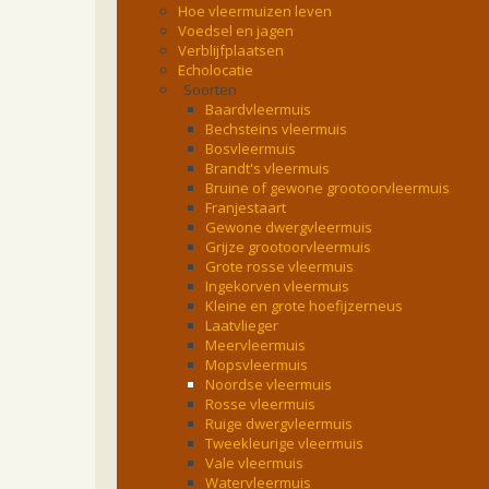
Hoe vleermuizen leven
Voedsel en jagen
Verblijfplaatsen
Echolocatie
Soorten
Baardvleermuis
Bechsteins vleermuis
Bosvleermuis
Brandt's vleermuis
Bruine of gewone grootoorvleermuis
Franjestaart
Gewone dwergvleermuis
Grijze grootoorvleermuis
Grote rosse vleermuis
Ingekorven vleermuis
Kleine en grote hoefijzerneus
Laatvlieger
Meervleermuis
Mopsvleermuis
Noordse vleermuis
Rosse vleermuis
Ruige dwergvleermuis
Tweekleurige vleermuis
Vale vleermuis
Watervleermuis