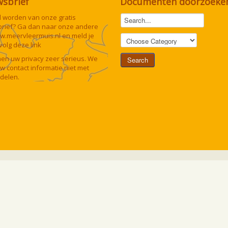
wsbrief
Documenten doorzoeke
lid worden van onze gratis
rief? Ga dan naar onze andere
w.meervleermuis.nl
en meld je
 volg deze
link
n uw privacy zeer serieus. We
uw contact informatie niet met
delen.