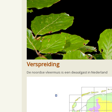
Home
Ecologie en soorten
Soorten
Noor
Noordse vleermuis
De Noordse vleermuis heeft een erg lange vacht. De bove
vleugels zijn zwartbruin van kleur.
Verspreiding
De noordse vleermuis is een dwaalgast in Nederland