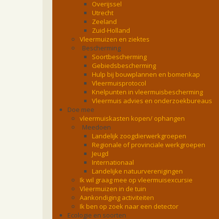
Overijssel
Utrecht
Zeeland
Zuid-Holland
Vleermuizen en ziektes
Bescherming
Soortbescherming
Gebiedsbescherming
Hulp bij bouwplannen en bomenkap
Vleermuisprotocol
Knelpunten in vleermuisbescherming
Vleermuis advies en onderzoekbureaus
Doe mee
vleermuiskasten kopen/ ophangen
Meedoen
Landelijk zoogdierwerkgroepen
Regionale of provinciale werkgroepen
Jeugd
Internationaal
Landelijke natuurverenigingen
Ik wil graag mee op vleermuisexcursie
Vleermuizen in de tuin
Aankondiging activiteiten
Ik ben op zoek naar een detector
Ecologie en soorten