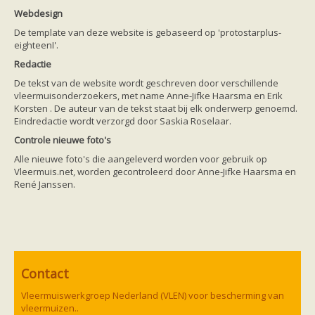
Friesland
Webdesign
Limburg
Noord-Brabant
De template van deze website is gebaseerd op 'protostarplus-
Noord-Holland
eighteenI'.
Overijssel
Redactie
Utrecht
Zeeland
De tekst van de website wordt geschreven door verschillende
Zuid-Holland
vleermuisonderzoekers, met name Anne-Jifke Haarsma en Erik
Vleermuizen en ziektes
Korsten . De auteur van de tekst staat bij elk onderwerp genoemd.
Bescherming
Eindredactie wordt verzorgd door Saskia Roselaar.
Soortbescherming
Controle nieuwe foto's
Gebiedsbescherming
Hulp bij bouwplannen en bomenkap
Alle nieuwe foto's die aangeleverd worden voor gebruik op
Vleermuisprotocol
Vleermuis.net, worden gecontroleerd door Anne-Jifke Haarsma en
Knelpunten in vleermuisbescherming
René Janssen.
Vleermuis advies en onderzoekbureaus
Doe mee
vleermuiskasten kopen/ ophangen
Meedoen
Landelijk zoogdierwerkgroepen
Regionale of provinciale werkgroepen
Jeugd
Contact
Internationaal
Landelijke natuurverenigingen
Vleermuiswerkgroep Nederland (VLEN) voor bescherming van
Ik wil graag mee op vleermuisexcursie
vleermuizen..