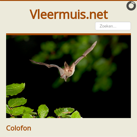
Vleermuis.net
Vleermuis gezien
Waarneming doorgeven
Wat doen wij met meldingen
Telinstructie
Waarnemingen doorgeven elders
Hulp
Vleermuis gevonden
Tijdelijke huisvesting
Vanginstructie
Hulp per email
Home
Ecologie en soorten
Soorten
Hulp per provincie
Watervleermuis
Footer
Over ons
Colofon
Drenthe
Gelderland
Colofon
Groningen
Flevoland