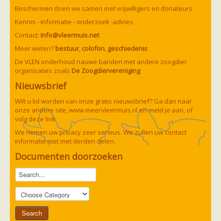
Vleermuizen in de tuin
Beschermen doen we samen met vrijwilligers en donateurs
Aankondiging activiteiten
Ik ben op zoek naar een detector
Kennis - informatie - onderzoek -advies
Ecologie en soorten
Contact:
info@vleermuis.net
Hoe vleermuizen leven
Voedsel en jagen
Meer weten?
bestuur
,
colofon
,
geschiedenis
Verblijfplaatsen
De VLEN onderhoud nauwe banden met andere zoogdier
Echolocatie
organisaties zoals
De Zoogdiervereniging
Soorten
Baardvleermuis
Nieuwsbrief
Bechsteins vleermuis
Bosvleermuis
Wilt u lid worden van onze gratis nieuwsbrief? Ga dan naar
Brandt's vleermuis
onze andere site,
www.meervleermuis.nl
en meld je aan, of
Bruine of gewone grootoorvleermuis
volg deze
link
Franjestaart
Gewone grootoorvleermuis
We nemen uw privacy zeer serieus. We zullen uw contact
Gewone dwergvleermuis
Paul van Hoof
informatie niet met derden delen.
Grijze grootoorvleermuis
Grote rosse vleermuis
Documenten doorzoeken
Ingekorven vleermuis
Kleine en grote hoefijzerneus
Laatvlieger
Meervleermuis
Mopsvleermuis
Noordse vleermuis
Rosse vleermuis