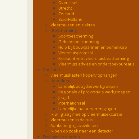
Overijssel
Utrecht
Zeeland
Zuid-Holland
Vleermuizen en ziektes
Bescherming
Soortbescherming
Gebiedsbescherming
Hulp bij bouwplannen en bomenkap
Vleermuisprotocol
Knelpunten in vleermuisbescherming
Vleermuis advies en onderzoekbureaus
Doe mee
vleermuiskasten kopen/ ophangen
Meedoen
Landelijk zoogdierwerkgroepen
Regionale of provinciale werkgroepen
Jeugd
Internationaal
Landelijke natuurverenigingen
Ik wil graag mee op vleermuisexcursie
Vleermuizen in de tuin
Aankondiging activiteiten
Ik ben op zoek naar een detector
Ecologie en soorten