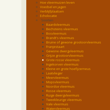
Hoe vleermuizen leven
Voedsel en jagen
Verblijfplaatsen
Echolocatie
Soorten
Baardvleermuis
Bechsteins vleermuis
Bosvleermuis
Brandt's vleermuis
Bruine of gewone grootoorvleermuis
Franjestaart
Gewone dwergvleermuis
Grijze grootoorvleermuis
Grote rosse vleermuis
Ingekorven vleermuis
Kleine en grote hoefijzerneus
Laatvlieger
Meervleermuis
Mopsvleermuis
Noordse vleermuis
Rosse vleermuis
Ruige dwergvleermuis
Tweekleurige vleermuis
Vale vleermuis
Watervleermuis