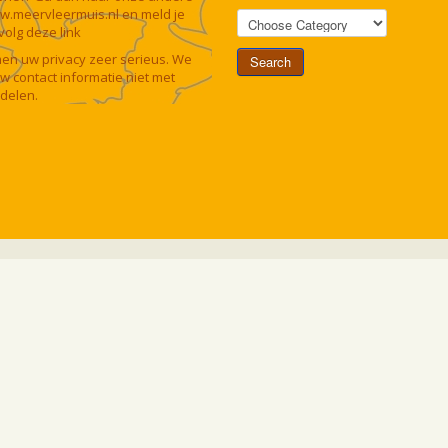
w.meervleermuis.nl
en meld je
 volg deze
link
n uw privacy zeer serieus. We
uw contact informatie niet met
delen.