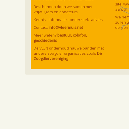
site,
ww
Beschermen doen we samen met
aan, of
vrijwilligers en donateurs
We neme
Kennis - informatie - onderzoek -advies
zullen 
Contact:
info@vleermuis.net
derden 
Meer weten?
bestuur
,
colofon
,
geschiedenis
De VLEN onderhoud nauwe banden met
andere zoogdier organisaties zoals
De
Zoogdiervereniging