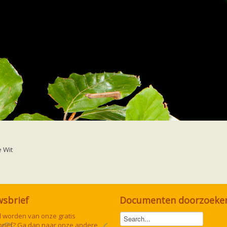
e rosse vleermuis
Footer
Over ons
Bestuur
laar -
informatie@vleermuis.net
 Wit
wsbrief
Documenten doorzoeke
lid worden van onze gratis
rief? Ga dan naar onze andere