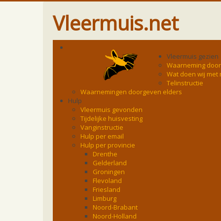
Vleermuis.net
Vleermuis gezien
Waarneming doo
Wat doen wij met
Telinstructie
Waarnemingen doorgeven elders
Hulp
Vleermuis gevonden
Tijdelijke huisvesting
Vanginstructie
Hulp per email
Hulp per provincie
Drenthe
Gelderland
Groningen
Flevoland
Friesland
Limburg
Noord-Brabant
Noord-Holland