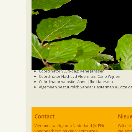
Home
Ecologie en soorten
Soorten
Grot
Bestuur
Voorzitter a.i.: René Janssen
Penningmeester en ledenadministratie: Saskia Rose
Coördinator VLEN-dag:
René
Janssen
Coördinator Nacht vd Vleermuis: Carlo Wijnen
Co
ö
rdinator
website:
Anne-Jifke
Haarsma
Algemeen bestuurslid: Sander Hesterman & Lotte de
Contact
Nieu
Vleermuiswerkgroep Nederland (VLEN)
Wilt u 
voor bescherming van vleermuizen..
nieuwsb