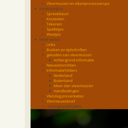
Vleermuizen en eikenprocessierups
Kinderpagina
Spreekbeurt
Knutselen
Tekenen
Spelletjes
Weetjes
Meer weten
Links
Boeken en tijdschriften
geluiden van vleermuizen
Achtergrond informatie
Nieuwsberichten
Informatiefolders
Nederland
Buitenland
Meer dan vleermuizen
Handleidingen
Vlendag presentaties
Vlennieuwsbrief
Overige publicaties
zoonose info (rabies, corona, etc)
rapporten
Handleiding
Overig