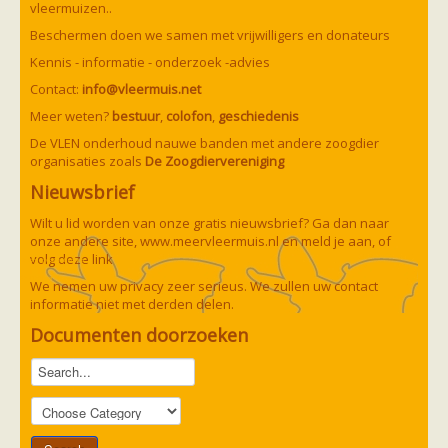
Vleermuizen in de tuin
vleermuizen..
Aankondiging activiteiten
Beschermen doen we samen met vrijwilligers en donateurs
Ik ben op zoek naar een detector
Ecologie en soorten
Kennis - informatie - onderzoek -advies
Hoe vleermuizen leven
Contact:
info@vleermuis.net
Voedsel en jagen
Verblijfplaatsen
Meer weten?
bestuur
,
colofon
,
geschiedenis
Echolocatie
De VLEN onderhoud nauwe banden met andere zoogdier
Soorten
organisaties zoals
De Zoogdiervereniging
Baardvleermuis
Bechsteins vleermuis
Nieuwsbrief
Bosvleermuis
Brandt's vleermuis
Wilt u lid worden van onze gratis nieuwsbrief? Ga dan naar
Bruine of gewone grootoorvleermuis
onze andere site,
www.meervleermuis.nl
en meld je aan, of
Franjestaart
volg deze
link
Gewone grootoorvleermuis
Gewone dwergvleermuis
Paul van Hoof
We nemen uw privacy zeer serieus. We zullen uw contact
Grijze grootoorvleermuis
informatie niet met derden delen.
Grote rosse vleermuis
Ingekorven vleermuis
Documenten doorzoeken
Kleine en grote hoefijzerneus
Laatvlieger
Meervleermuis
Mopsvleermuis
Noordse vleermuis
Rosse vleermuis