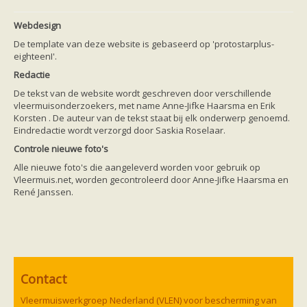
Friesland
Limburg
Webdesign
Noord-Brabant
Noord-Holland
De template van deze website is gebaseerd op 'protostarplus-
Overijssel
eighteenI'.
Utrecht
Redactie
Zeeland
Zuid-Holland
De tekst van de website wordt geschreven door verschillende
Vleermuizen en ziektes
vleermuisonderzoekers, met name Anne-Jifke Haarsma en Erik
Bescherming
Korsten . De auteur van de tekst staat bij elk onderwerp genoemd.
Soortbescherming
Eindredactie wordt verzorgd door Saskia Roselaar.
Gebiedsbescherming
Controle nieuwe foto's
Hulp bij bouwplannen en bomenkap
Vleermuisprotocol
Alle nieuwe foto's die aangeleverd worden voor gebruik op
Knelpunten in vleermuisbescherming
Vleermuis.net, worden gecontroleerd door Anne-Jifke Haarsma en
Vleermuis advies en onderzoekbureaus
René Janssen.
Doe mee
vleermuiskasten kopen/ ophangen
Meedoen
Landelijk zoogdierwerkgroepen
Regionale of provinciale werkgroepen
Jeugd
Internationaal
Contact
Landelijke natuurverenigingen
Ik wil graag mee op vleermuisexcursie
Vleermuiswerkgroep Nederland (VLEN) voor bescherming van