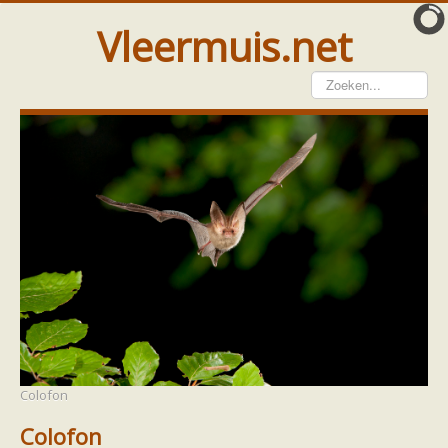
Vleermuis.net
Vleermuis gezien
Waarneming doorgeven
Wat doen wij met meldingen
Telinstructie
Waarnemingen doorgeven elders
Hulp
Vleermuis gevonden
Tijdelijke huisvesting
Vanginstructie
Hulp per email
Home
Ecologie en soorten
Soorten
Hulp per provincie
Bruine of gewone grootoorvleermuis
Footer
Over ons
Drenthe
Colofon
Gelderland
Groningen
Colofon
Flevoland