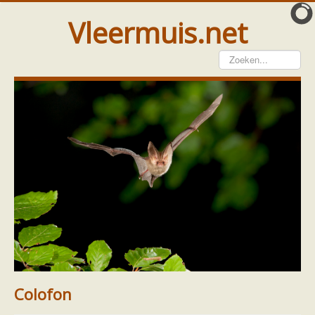
Vleermuis.net
Vleermuis gezien
Waarneming doorgeven
Wat doen wij met meldingen
Telinstructie
Waarnemingen doorgeven elders
Hulp
Vleermuis gevonden
Tijdelijke huisvesting
Vanginstructie
Hulp per email
Home
Ecologie en soorten
Soorten
Hulp per provincie
Bosvleermuis
Footer
Over ons
Colofon
Drenthe
Gelderland
Colofon
Groningen
Flevoland