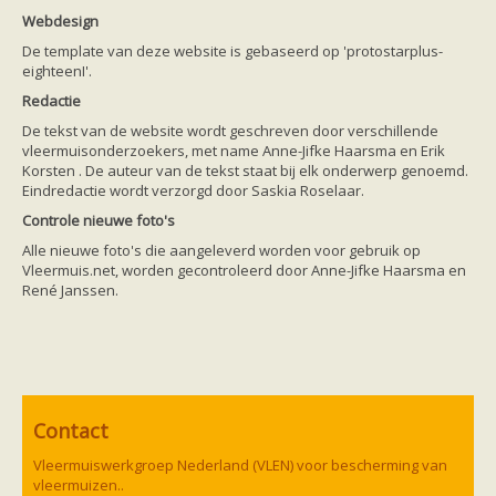
Friesland
Webdesign
Limburg
Noord-Brabant
De template van deze website is gebaseerd op 'protostarplus-
Noord-Holland
eighteenI'.
Overijssel
Redactie
Utrecht
Zeeland
De tekst van de website wordt geschreven door verschillende
Zuid-Holland
vleermuisonderzoekers, met name Anne-Jifke Haarsma en Erik
Vleermuizen en ziektes
Korsten . De auteur van de tekst staat bij elk onderwerp genoemd.
Bescherming
Eindredactie wordt verzorgd door Saskia Roselaar.
Soortbescherming
Controle nieuwe foto's
Gebiedsbescherming
Hulp bij bouwplannen en bomenkap
Alle nieuwe foto's die aangeleverd worden voor gebruik op
Vleermuisprotocol
Vleermuis.net, worden gecontroleerd door Anne-Jifke Haarsma en
Knelpunten in vleermuisbescherming
René Janssen.
Vleermuis advies en onderzoekbureaus
Doe mee
vleermuiskasten kopen/ ophangen
Meedoen
Landelijk zoogdierwerkgroepen
Regionale of provinciale werkgroepen
Jeugd
Contact
Internationaal
Landelijke natuurverenigingen
Vleermuiswerkgroep Nederland (VLEN) voor bescherming van
Ik wil graag mee op vleermuisexcursie
vleermuizen..