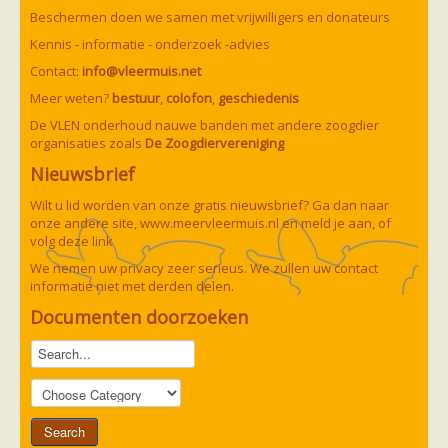
Vleermuizen in de tuin
Beschermen doen we samen met vrijwilligers en donateurs
Aankondiging activiteiten
Ik ben op zoek naar een detector
Kennis - informatie - onderzoek -advies
Ecologie en soorten
Contact:
info@vleermuis.net
Hoe vleermuizen leven
Voedsel en jagen
Meer weten?
bestuur
,
colofon
,
geschiedenis
Verblijfplaatsen
De VLEN onderhoud nauwe banden met andere zoogdier
Echolocatie
organisaties zoals
De Zoogdiervereniging
Soorten
Baardvleermuis
Nieuwsbrief
Bechsteins vleermuis
Bosvleermuis
Wilt u lid worden van onze gratis nieuwsbrief? Ga dan naar
Brandt's vleermuis
onze andere site,
www.meervleermuis.nl
en meld je aan, of
Bruine of gewone grootoorvleermuis
volg deze
link
Franjestaart
Gewone grootoorvleermuis
We nemen uw privacy zeer serieus. We zullen uw contact
Gewone dwergvleermuis
Paul van Hoof
informatie niet met derden delen.
Grijze grootoorvleermuis
Grote rosse vleermuis
Documenten doorzoeken
Ingekorven vleermuis
Kleine en grote hoefijzerneus
Laatvlieger
Meervleermuis
Mopsvleermuis
Noordse vleermuis
Rosse vleermuis