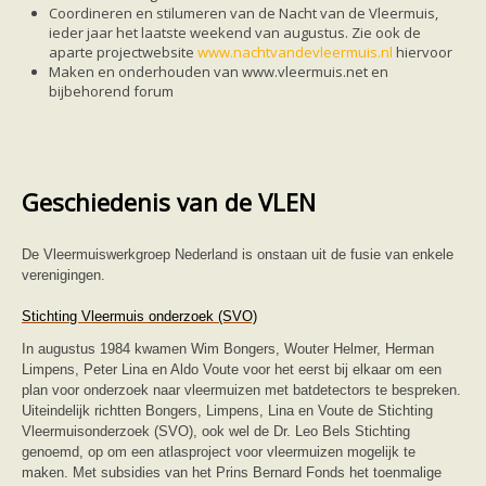
Ruige dwergvleermuis
Coordineren en stilumeren van de Nacht van de Vleermuis,
Tweekleurige vleermuis
ieder jaar het laatste weekend van augustus. Zie ook de
Vale vleermuis
aparte projectwebsite
www.nachtvandevleermuis.nl
hiervoor
Watervleermuis
Maken en onderhouden van www.vleermuis.net en
Vleermuizen en eikenprocessierups
bijbehorend forum
Kinderpagina
Spreekbeurt
Knutselen
Tekenen
Spelletjes
Geschiedenis van de VLEN
Weetjes
Meer weten
Links
De Vleermuiswerkgroep Nederland is onstaan uit de fusie van enkele
Boeken en tijdschriften
verenigingen.
geluiden van vleermuizen
Achtergrond informatie
Stichting Vleermuis onderzoek (SVO)
Nieuwsberichten
Informatiefolders
In augustus 1984 kwamen Wim Bongers, Wouter Helmer, Herman
Nederland
Limpens, Peter Lina en Aldo Voute voor het eerst bij elkaar om een
Buitenland
plan voor onderzoek naar vleermuizen met batdetectors te bespreken.
Meer dan vleermuizen
Uiteindelijk richtten Bongers, Limpens, Lina en Voute de Stichting
Handleidingen
Vleermuisonderzoek (SVO), ook wel de Dr. Leo Bels Stichting
Vlendag presentaties
genoemd, op om een atlasproject voor vleermuizen mogelijk te
Vlennieuwsbrief
maken. Met subsidies van het Prins Bernard Fonds het toenmalige
Overige publicaties