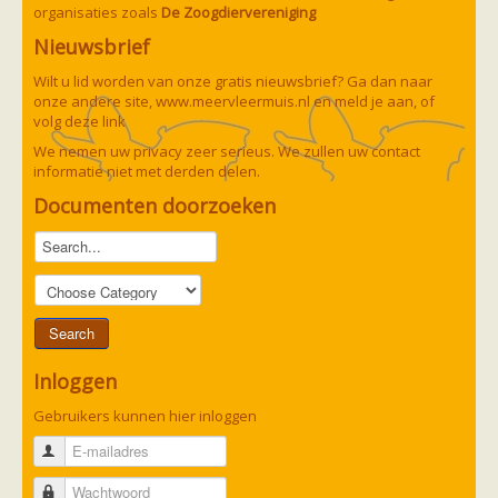
organisaties zoals
De Zoogdiervereniging
Nieuwsbrief
Wilt u lid worden van onze gratis nieuwsbrief? Ga dan naar
onze andere site,
www.meervleermuis.nl
en meld je aan, of
volg deze
link
We nemen uw privacy zeer serieus. We zullen uw contact
informatie niet met derden delen.
Documenten doorzoeken
Inloggen
Gebruikers kunnen hier inloggen
E-mailadres
Wachtwoord