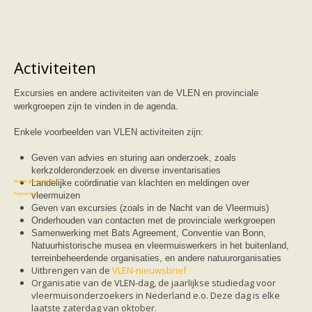
Vleermuizen in de tuin
Aankondiging activiteiten
Ik ben op zoek naar een detector
Ecologie en soorten
Hoe vleermuizen leven
Activiteiten
Voedsel en jagen
Verblijfplaatsen
Echolocatie
Excursies en andere activiteiten van de VLEN en provinciale
Soorten
werkgroepen zijn te vinden in de agenda.
Baardvleermuis
Bechsteins vleermuis
Enkele voorbeelden van VLEN activiteiten zijn:
Bosvleermuis
Brandt's vleermuis
Geven van advies en sturing aan onderzoek, zoals
Bruine of gewone grootoorvleermuis
kerkzolderonderzoek en diverse inventarisaties
Franjestaart
Landelijke coördinatie van klachten en meldingen over
Gewone grootoorvleermuis
Gewone dwergvleermuis
vleermuizen
Paul van Hoof
Grijze grootoorvleermuis
Geven van excursies (zoals in de Nacht van de Vleermuis)
Grote rosse vleermuis
Onderhouden van contacten met de provinciale werkgroepen
Ingekorven vleermuis
Samenwerking met Bats Agreement, Conventie van Bonn,
Kleine en grote hoefijzerneus
Natuurhistorische musea en vleermuiswerkers in het buitenland,
Laatvlieger
terreinbeheerdende organisaties, en andere natuurorganisaties
Meervleermuis
Uitbrengen van de
VLEN-nieuwsbrief
Mopsvleermuis
Organisatie van de VLEN-dag, de jaarlijkse studiedag voor
Noordse vleermuis
vleermuisonderzoekers in Nederland e.o. Deze dag is elke
Rosse vleermuis
laatste zaterdag van oktober.