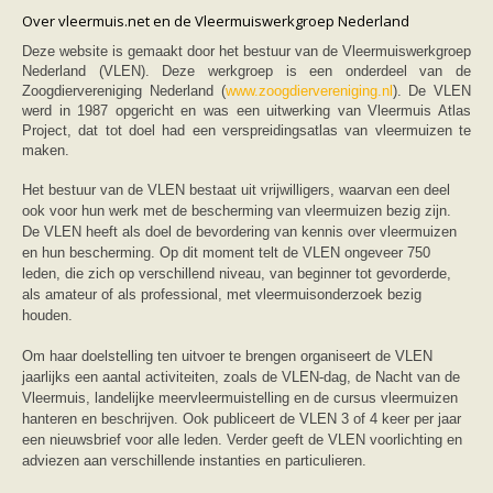
Friesland
Over vleermuis.net en de Vleermuiswerkgroep Nederland
Limburg
Noord-Brabant
Deze website is gemaakt door het bestuur van de Vleermuiswerkgroep
Noord-Holland
Nederland (VLEN). Deze werkgroep is een onderdeel van de
Overijssel
Zoogdiervereniging Nederland (
www.zoogdiervereniging.nl
). De VLEN
Utrecht
werd in 1987 opgericht en was een uitwerking van Vleermuis Atlas
Zeeland
Project, dat tot doel had een verspreidingsatlas van vleermuizen te
Zuid-Holland
maken.
Vleermuizen en ziektes
Bescherming
Het bestuur van de VLEN bestaat uit vrijwilligers, waarvan een deel
Soortbescherming
ook voor hun werk met de bescherming van vleermuizen bezig zijn.
Gebiedsbescherming
De VLEN heeft als doel de bevordering van kennis over vleermuizen
Hulp bij bouwplannen en bomenkap
en hun bescherming. Op dit moment telt de VLEN ongeveer 750
Vleermuisprotocol
leden, die zich op verschillend niveau, van beginner tot gevorderde,
Knelpunten in vleermuisbescherming
als amateur of als professional, met vleermuisonderzoek bezig
Vleermuis advies en onderzoekbureaus
houden.
Doe mee
vleermuiskasten kopen/ ophangen
Om haar doelstelling ten uitvoer te brengen organiseert de VLEN
Meedoen
jaarlijks een aantal activiteiten, zoals de VLEN-dag, de Nacht van de
Landelijk zoogdierwerkgroepen
Regionale of provinciale werkgroepen
Vleermuis, landelijke meervleermuistelling en de cursus vleermuizen
Jeugd
hanteren en beschrijven. Ook publiceert de VLEN 3 of 4 keer per jaar
Internationaal
een nieuwsbrief voor alle leden. Verder geeft de VLEN voorlichting en
Landelijke natuurverenigingen
adviezen aan verschillende instanties en particulieren.
Ik wil graag mee op vleermuisexcursie