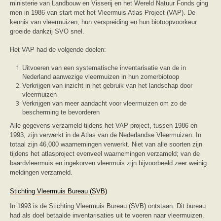
ministerie van Landbouw en Visserij en het Wereld Natuur Fonds ging
zoonose info (rabies, corona, etc)
rapporten
men in 1986 van start met het Vleermuis Atlas Project (VAP). De
Handleiding
kennis van vleermuizen, hun verspreiding en hun biotoopvoorkeur
Overig
groeide dankzij SVO snel.
Video beelden
Forum
Het VAP had de volgende doelen:
Naar het forum
Uitvoeren van een systematische inventarisatie van de in
Nederland aanwezige vleermuizen in hun zomerbiotoop
Verkrijgen van inzicht in het gebruik van het landschap door
vleermuizen
Verkrijgen van meer aandacht voor vleermuizen om zo de
bescherming te bevorderen
Alle gegevens verzameld tijdens het VAP project, tussen 1986 en
1993, zijn verwerkt in de Atlas van de Nederlandse Vleermuizen. In
totaal zijn 46,000 waarnemingen verwerkt. Niet van alle soorten zijn
tijdens het atlasproject evenveel waarnemingen verzameld; van de
baardvleermuis en ingekorven vleermuis zijn bijvoorbeeld zeer weinig
meldingen verzameld.
Stichting Vleermuis Bureau (SVB)
In 1993 is de Stichting Vleermuis Bureau (SVB) ontstaan. Dit bureau
had als doel betaalde inventarisaties uit te voeren naar vleermuizen.