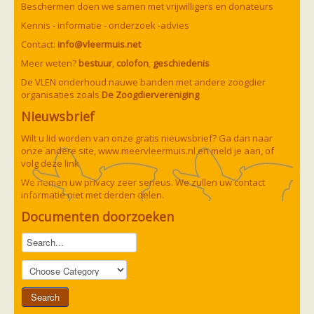
Vleermuizen in de tuin
Beschermen doen we samen met vrijwilligers en donateurs
Aankondiging activiteiten
Kennis - informatie - onderzoek -advies
Ik ben op zoek naar een detector
Ecologie en soorten
Contact:
info@vleermuis.net
Hoe vleermuizen leven
Meer weten?
bestuur
,
colofon
,
geschiedenis
Voedsel en jagen
Verblijfplaatsen
De VLEN onderhoud nauwe banden met andere zoogdier
Echolocatie
organisaties zoals
De Zoogdiervereniging
Soorten
Nieuwsbrief
Baardvleermuis
Bechsteins vleermuis
Wilt u lid worden van onze gratis nieuwsbrief? Ga dan naar
Bosvleermuis
onze andere site,
www.meervleermuis.nl
en meld je aan, of
Brandt's vleermuis
volg deze
link
Bruine of gewone grootoorvleermuis
Franjestaart
We nemen uw privacy zeer serieus. We zullen uw contact
Gewone grootoorvleermuis
Gewone dwergvleermuis
informatie niet met derden delen.
Paul van Hoof
Grijze grootoorvleermuis
Documenten doorzoeken
Grote rosse vleermuis
Ingekorven vleermuis
Kleine en grote hoefijzerneus
Laatvlieger
Meervleermuis
Mopsvleermuis
Noordse vleermuis
Rosse vleermuis