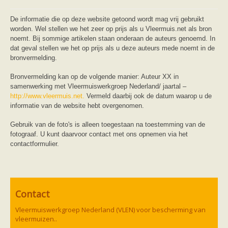
Friesland
Limburg
Noord-Brabant
De informatie die op deze website getoond wordt mag vrij gebruikt
Noord-Holland
worden. Wel stellen we het zeer op prijs als u Vleermuis.net als bron
Overijssel
noemt. Bij sommige artikelen staan onderaan de auteurs genoemd. In
Utrecht
dat geval stellen we het op prijs als u deze auteurs mede noemt in de
Zeeland
bronvermelding.
Zuid-Holland
Vleermuizen en ziektes
Bronvermelding kan op de volgende manier: Auteur XX in
Bescherming
samenwerking met Vleermuiswerkgroep Nederland/ jaartal –
Soortbescherming
http://www.vleermuis.net.
Vermeld daarbij ook de datum waarop u de
Gebiedsbescherming
informatie van de website hebt overgenomen.
Hulp bij bouwplannen en bomenkap
Vleermuisprotocol
Gebruik van de foto's is alleen toegestaan na toestemming van de
Knelpunten in vleermuisbescherming
fotograaf. U kunt daarvoor contact met ons opnemen via het
Vleermuis advies en onderzoekbureaus
contactformulier.
Doe mee
vleermuiskasten kopen/ ophangen
Meedoen
Landelijk zoogdierwerkgroepen
Regionale of provinciale werkgroepen
Contact
Jeugd
Internationaal
Vleermuiswerkgroep Nederland (VLEN) voor bescherming van
Landelijke natuurverenigingen
vleermuizen..
Ik wil graag mee op vleermuisexcursie