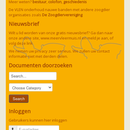
Meer weten?
bestuur
,
colofon
,
geschiedenis
De VLEN onderhoud nauwe banden met andere zoogdier
organisaties zoals
De Zoogdiervereniging
Nieuwsbrief
Wilt u lid worden van onze gratis nieuwsbrief? Ga dan naar
onze andere site,
www.meervleermuis.nl
en meld je aan, of
volg deze
link
We nemen uw privacy zeer serieus. We zullen uw contact
informatie niet met derden delen.
Documenten doorzoeken
Inloggen
Gebruikers kunnen hier inloggen
E-mailadres