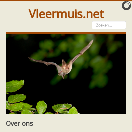
Vleermuis.net
Vleermuis gezien
Waarneming doorgeven
Wat doen wij met meldingen
Telinstructie
Waarnemingen doorgeven elders
Hulp
Vleermuis gevonden
Tijdelijke huisvesting
Vanginstructie
Hulp per email
Home
Ecologie en soorten
Soorten
Hulp per provincie
Kleine en grote hoefijzerneus
Footer
Over ons
Drenthe
Gelderland
Over ons
Groningen
Flevoland