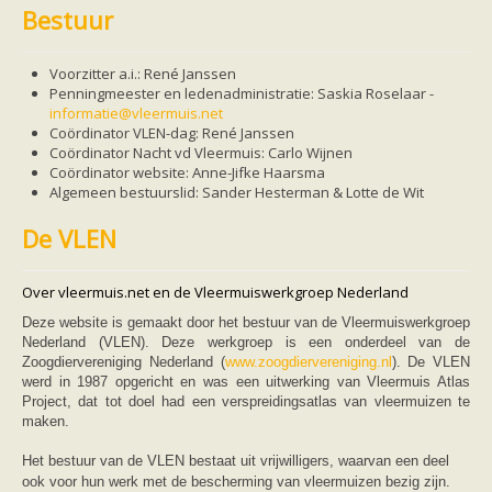
Friesland
Bestuur
Limburg
Noord-Brabant
Noord-Holland
Voorzitter a.i.: René Janssen
Overijssel
Penningmeester en ledenadministratie: Saskia Roselaar -
Utrecht
informatie@vleermuis.net
Zeeland
Coördinator VLEN-dag:
René
Janssen
Zuid-Holland
Coördinator Nacht vd Vleermuis: Carlo Wijnen
Vleermuizen en ziektes
Co
ö
rdinator
website:
Anne-Jifke
Haarsma
Bescherming
Algemeen bestuurslid: Sander Hesterman & Lotte de Wit
Soortbescherming
Gebiedsbescherming
De VLEN
Hulp bij bouwplannen en bomenkap
Vleermuisprotocol
Knelpunten in vleermuisbescherming
Over vleermuis.net en de Vleermuiswerkgroep Nederland
Vleermuis advies en onderzoekbureaus
Doe mee
Deze website is gemaakt door het bestuur van de Vleermuiswerkgroep
vleermuiskasten kopen/ ophangen
Nederland (VLEN). Deze werkgroep is een onderdeel van de
Meedoen
Zoogdiervereniging Nederland (
www.zoogdiervereniging.nl
). De VLEN
Landelijk zoogdierwerkgroepen
werd in 1987 opgericht en was een uitwerking van Vleermuis Atlas
Regionale of provinciale werkgroepen
Project, dat tot doel had een verspreidingsatlas van vleermuizen te
Jeugd
maken.
Internationaal
Landelijke natuurverenigingen
Het bestuur van de VLEN bestaat uit vrijwilligers, waarvan een deel
Ik wil graag mee op vleermuisexcursie
ook voor hun werk met de bescherming van vleermuizen bezig zijn.