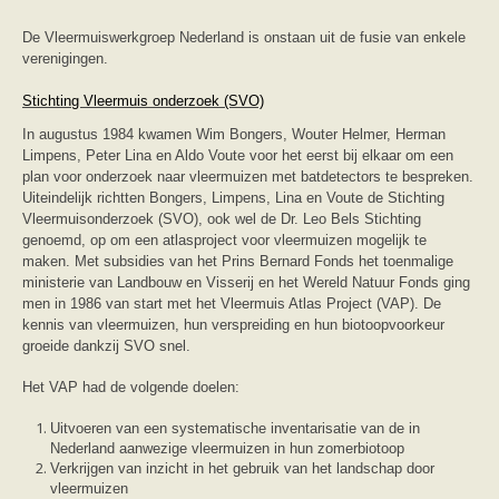
zoonose info (rabies, corona, etc)
rapporten
De Vleermuiswerkgroep Nederland is onstaan uit de fusie van enkele
Handleiding
verenigingen.
Overig
Video beelden
Stichting Vleermuis onderzoek (SVO)
Forum
Naar het forum
In augustus 1984 kwamen Wim Bongers, Wouter Helmer, Herman
Limpens, Peter Lina en Aldo Voute voor het eerst bij elkaar om een
plan voor onderzoek naar vleermuizen met batdetectors te bespreken.
Uiteindelijk richtten Bongers, Limpens, Lina en Voute de Stichting
Vleermuisonderzoek (SVO), ook wel de Dr. Leo Bels Stichting
genoemd, op om een atlasproject voor vleermuizen mogelijk te
maken. Met subsidies van het Prins Bernard Fonds het toenmalige
ministerie van Landbouw en Visserij en het Wereld Natuur Fonds ging
men in 1986 van start met het Vleermuis Atlas Project (VAP). De
kennis van vleermuizen, hun verspreiding en hun biotoopvoorkeur
groeide dankzij SVO snel.
Het VAP had de volgende doelen:
Uitvoeren van een systematische inventarisatie van de in
Nederland aanwezige vleermuizen in hun zomerbiotoop
Verkrijgen van inzicht in het gebruik van het landschap door
vleermuizen