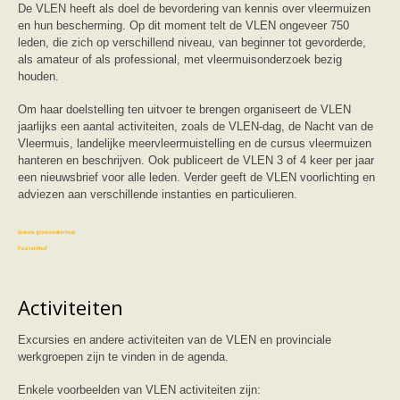
Vleermuizen in de tuin
De VLEN heeft als doel de bevordering van kennis over vleermuizen
Aankondiging activiteiten
en hun bescherming. Op dit moment telt de VLEN ongeveer 750
Ik ben op zoek naar een detector
leden, die zich op verschillend niveau, van beginner tot gevorderde,
Ecologie en soorten
als amateur of als professional, met vleermuisonderzoek bezig
Hoe vleermuizen leven
houden.
Voedsel en jagen
Verblijfplaatsen
Om haar doelstelling ten uitvoer te brengen organiseert de VLEN
Echolocatie
jaarlijks een aantal activiteiten, zoals de VLEN-dag, de Nacht van de
Soorten
Vleermuis, landelijke meervleermuistelling en de cursus vleermuizen
Baardvleermuis
hanteren en beschrijven. Ook publiceert de VLEN 3 of 4 keer per jaar
Bechsteins vleermuis
een nieuwsbrief voor alle leden. Verder geeft de VLEN voorlichting en
Bosvleermuis
adviezen aan verschillende instanties en particulieren.
Brandt's vleermuis
Bruine of gewone grootoorvleermuis
Franjestaart
Gewone grootoorvleermuis
Gewone dwergvleermuis
Paul van Hoof
Grijze grootoorvleermuis
Grote rosse vleermuis
Ingekorven vleermuis
Activiteiten
Kleine en grote hoefijzerneus
Laatvlieger
Excursies en andere activiteiten van de VLEN en provinciale
Meervleermuis
Mopsvleermuis
werkgroepen zijn te vinden in de agenda.
Noordse vleermuis
Rosse vleermuis
Enkele voorbeelden van VLEN activiteiten zijn: