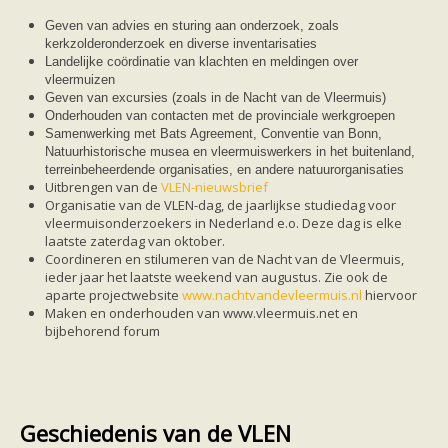
Ruige dwergvleermuis
Tweekleurige vleermuis
Geven van advies en sturing aan onderzoek, zoals
Vale vleermuis
kerkzolderonderzoek en diverse inventarisaties
Watervleermuis
Landelijke coördinatie van klachten en meldingen over
Vleermuizen en eikenprocessierups
vleermuizen
Kinderpagina
Geven van excursies (zoals in de Nacht van de Vleermuis)
Spreekbeurt
Onderhouden van contacten met de provinciale werkgroepen
Knutselen
Samenwerking met Bats Agreement, Conventie van Bonn,
Tekenen
Natuurhistorische musea en vleermuiswerkers in het buitenland,
Spelletjes
terreinbeheerdende organisaties, en andere natuurorganisaties
Weetjes
Uitbrengen van de
VLEN-nieuwsbrief
Meer weten
Organisatie van de VLEN-dag, de jaarlijkse studiedag voor
Links
vleermuisonderzoekers in Nederland e.o. Deze dag is elke
Boeken en tijdschriften
laatste zaterdag van oktober.
geluiden van vleermuizen
Coordineren en stilumeren van de Nacht van de Vleermuis,
Achtergrond informatie
ieder jaar het laatste weekend van augustus. Zie ook de
Nieuwsberichten
aparte projectwebsite
www.nachtvandevleermuis.nl
hiervoor
Informatiefolders
Maken en onderhouden van www.vleermuis.net en
Nederland
bijbehorend forum
Buitenland
Meer dan vleermuizen
Handleidingen
Vlendag presentaties
Vlennieuwsbrief
Geschiedenis van de VLEN
Overige publicaties