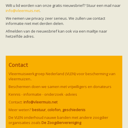
Friesland
Wilt u lid worden van onze gratis nieuwsbrief? Stuur een mail naar
Limburg
info@vleermuis.net
.
Noord-Brabant
Noord-Holland
We nemen uw privacy zeer serieus. We zullen uw contact
Overijssel
informatie niet met derden delen.
Utrecht
Afmelden van de nieuwsbrief kan ook via een mailtje naar
Zeeland
hetzelfde adres.
Zuid-Holland
Vleermuizen en ziektes
Bescherming
Soortbescherming
Gebiedsbescherming
Hulp bij bouwplannen en bomenkap
Contact
Vleermuisprotocol
Knelpunten in vleermuisbescherming
Vleermuiswerkgroep Nederland (VLEN) voor bescherming van
Vleermuis advies en onderzoekbureaus
vleermuizen..
Doe mee
Beschermen doen we samen met vrijwilligers en donateurs
vleermuiskasten kopen/ ophangen
Meedoen
Kennis - informatie - onderzoek -advies
Landelijk zoogdierwerkgroepen
Contact:
info@vleermuis.net
Regionale of provinciale werkgroepen
Jeugd
Meer weten?
bestuur
,
colofon
,
geschiedenis
Internationaal
De VLEN onderhoud nauwe banden met andere zoogdier
Landelijke natuurverenigingen
organisaties zoals
De Zoogdiervereniging
Ik wil graag mee op vleermuisexcursie