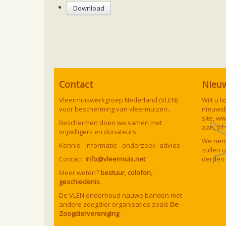
Download
Contact
Nieu
Vleermuiswerkgroep Nederland (VLEN)
Wilt u 
voor bescherming van vleermuizen..
nieuwsb
site,
ww
Beschermen doen we samen met
aan, of
vrijwilligers en donateurs
We neme
Kennis - informatie - onderzoek -advies
zullen 
Contact:
info@vleermuis.net
derden 
Meer weten?
bestuur
,
colofon
,
geschiedenis
De VLEN onderhoud nauwe banden met
andere zoogdier organisaties zoals
De
Zoogdiervereniging