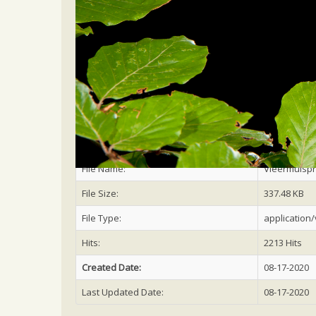
Home
Meer weten
Overige publicaties
H
vleermuisprotocol 2017
Published on 17 augustus 2020
File Name:
Vleermuispr
File Size:
337.48 KB
File Type:
application
Hits:
2213 Hits
Created Date:
08-17-2020
Last Updated Date:
08-17-2020