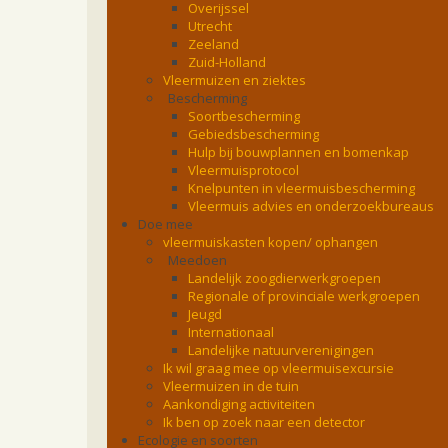
Overijssel
Utrecht
Zeeland
Zuid-Holland
Vleermuizen en ziektes
Bescherming
Soortbescherming
Gebiedsbescherming
Hulp bij bouwplannen en bomenkap
Vleermuisprotocol
Knelpunten in vleermuisbescherming
Vleermuis advies en onderzoekbureaus
Doe mee
vleermuiskasten kopen/ ophangen
Meedoen
Landelijk zoogdierwerkgroepen
Regionale of provinciale werkgroepen
Jeugd
Internationaal
Landelijke natuurverenigingen
Ik wil graag mee op vleermuisexcursie
Vleermuizen in de tuin
Aankondiging activiteiten
Ik ben op zoek naar een detector
Ecologie en soorten