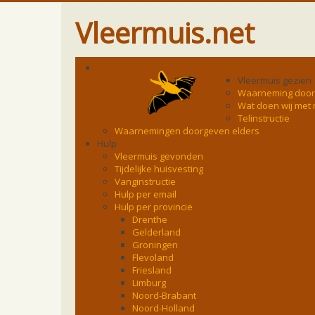
Vleermuis.net
Vleermuis gezien
Waarneming doo
Wat doen wij met
Telinstructie
Waarnemingen doorgeven elders
Hulp
Vleermuis gevonden
Tijdelijke huisvesting
Vanginstructie
Hulp per email
Hulp per provincie
Drenthe
Gelderland
Groningen
Flevoland
Friesland
Limburg
Noord-Brabant
Noord-Holland