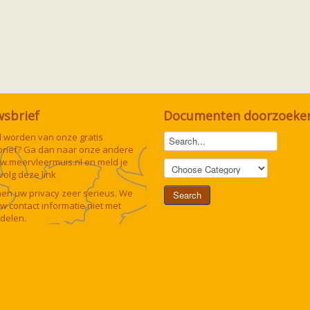
wsbrief
Documenten doorzoeke
lid worden van onze gratis
rief? Ga dan naar onze andere
w.meervleermuis.nl
en meld je
 volg deze
link
n uw privacy zeer serieus. We
uw contact informatie niet met
delen.