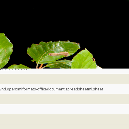
andleiding
vl_protocol
vleermuisprotocol 2017
otocol 2017.xlsx
/vnd.openxmlformats-officedocument.spreadsheetml.sheet