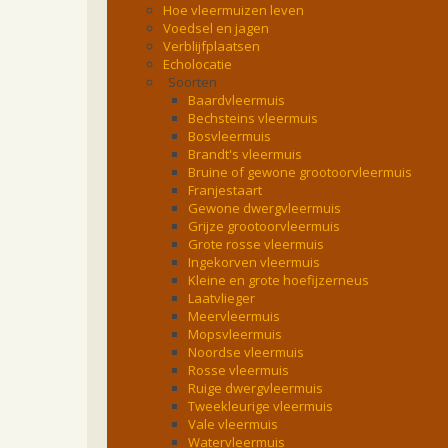
Hoe vleermuizen leven
Voedsel en jagen
Verblijfplaatsen
Echolocatie
Soorten
Baardvleermuis
Bechsteins vleermuis
Bosvleermuis
Brandt's vleermuis
Bruine of gewone grootoorvleermuis
Franjestaart
Gewone dwergvleermuis
Grijze grootoorvleermuis
Grote rosse vleermuis
Ingekorven vleermuis
Kleine en grote hoefijzerneus
Laatvlieger
Meervleermuis
Mopsvleermuis
Noordse vleermuis
Rosse vleermuis
Ruige dwergvleermuis
Tweekleurige vleermuis
Vale vleermuis
Watervleermuis