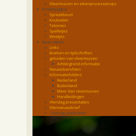
Vleermuizen en eikenprocessierups
Kinderpagina
Spreekbeurt
Knutselen
Tekenen
Spelletjes
Weetjes
Meer weten
Links
Boeken en tijdschriften
geluiden van vleermuizen
Achtergrond informatie
Nieuwsberichten
Informatiefolders
Nederland
Buitenland
Meer dan vleermuizen
Handleidingen
Vlendag presentaties
Vlennieuwsbrief
Overige publicaties
zoonose info (rabies, corona, etc)
rapporten
Handleiding
Overig