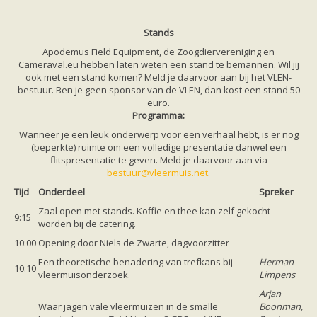
zoonose info (rabies, corona, etc)
rapporten
Handleiding
Stands
Overig
Apodemus Field Equipment, de Zoogdiervereniging en
Video beelden
Cameraval.eu hebben laten weten een stand te bemannen. Wil jij
Forum
ook met een stand komen? Meld je daarvoor aan bij het VLEN-
Naar het forum
bestuur. Ben je geen sponsor van de VLEN, dan kost een stand 50
euro.
Programma:
Wanneer je een leuk onderwerp voor een verhaal hebt, is er nog
(beperkte) ruimte om een volledige presentatie danwel een
flitspresentatie te geven. Meld je daarvoor aan via
bestuur@vleermuis.net
.
Tijd
Onderdeel
Spreker
Zaal open met stands. Koffie en thee kan zelf gekocht
9:15
worden bij de catering.
10:00
Opening door Niels de Zwarte, dagvoorzitter
Een theoretische benadering van trefkans bij
Herman
10:10
vleermuisonderzoek.
Limpens
Arjan
Waar jagen vale vleermuizen in de smalle
Boonman,