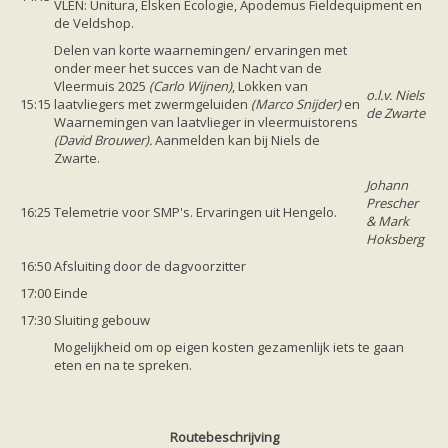
VLEN: Unitura, Elsken Ecologie, Apodemus Fieldequipment en
de Veldshop.
Delen van korte waarnemingen/ ervaringen met
onder meer het succes van de Nacht van de
Vleermuis 2025
(Carlo Wijnen)
, Lokken van
o.l.v. Niels
15:15
laatvliegers met zwermgeluiden
(Marco Snijder)
en
de Zwarte
Waarnemingen van laatvlieger in vleermuistorens
(David Brouwer).
Aanmelden kan bij Niels de
Zwarte.
Johann
Prescher
16:25
Telemetrie voor SMP's. Ervaringen uit Hengelo.
& Mark
Hoksberg
16:50
Afsluiting door de dagvoorzitter
17:00
Einde
17:30
Sluiting gebouw
Mogelijkheid om op eigen kosten gezamenlijk iets te gaan
eten en na te spreken.
Routebeschrijving