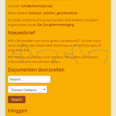
Contact:
info@vleermuis.net
Meer weten?
bestuur
,
colofon
,
geschiedenis
De VLEN onderhoud nauwe banden met andere zoogdier
organisaties zoals
De Zoogdiervereniging
Nieuwsbrief
Wilt u lid worden van onze gratis nieuwsbrief? Ga dan naar
onze andere site,
www.meervleermuis.nl
en meld je aan, of
volg deze
link
We nemen uw privacy zeer serieus. We zullen uw contact
informatie niet met derden delen.
Documenten doorzoeken
Inloggen