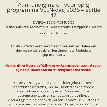
Friesland
Aankondiging en voorlopig
Limburg
programma VLEN-dag 2025 – editie
Noord-Brabant
47
Noord-Holland
Overijssel
Utrecht
ZATERDAG 25 OKTOBER 2025
Zeeland
Sociaal Cultureel Centrum "De Twee Marken”,
Trompplein 5, Maarn
Zuid-Holland
Zaal open: 9:15 uur
Vleermuizen en ziektes
Bescherming
Soortbescherming
Op de VLEN-dag wordt een breed scala aan resultaten van
Gebiedsbescherming
vleermuisonderzoek- en bescherming uit Nederland
Hulp bij bouwplannen en bomenkap
gepresenteerd.
Vleermuisprotocol
Knelpunten in vleermuisbescherming
Vleermuis advies en onderzoekbureaus
Helaas zijn er tijdens de VLEN-dag werkzaamheden aan het spoor
Doe mee
bij Maarn. Houdt daarom rekening met extra reistijd.
vleermuiskasten kopen/ ophangen
Meedoen
Landelijk zoogdierwerkgroepen
Op de VLEN-dag worden voordrachten gehouden over
Regionale of provinciale werkgroepen
vleermuisbescherming, vleermuisonderzoek en andere
Jeugd
vleermuiswetenswaardigheden. Daarnaast zijn er
Internationaal
posterpresentaties en stands waar verschillende
Landelijke natuurverenigingen
vleermuisgerelateerde zaken worden verkocht. De VLEN-dag is
Ik wil graag mee op vleermuisexcursie
vooral ook een dag waarop iedereen die geïnteresseerd is in