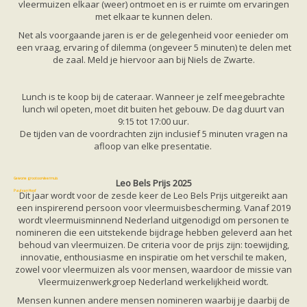
Vleermuizen in de tuin
vleermuizen elkaar (weer) ontmoet en is er ruimte om ervaringen
Aankondiging activiteiten
met elkaar te kunnen delen.
Ik ben op zoek naar een detector
Net als voorgaande jaren is er de gelegenheid voor eenieder om
Ecologie en soorten
een vraag, ervaring of dilemma (ongeveer 5 minuten) te delen met
Hoe vleermuizen leven
de zaal. Meld je hiervoor aan bij Niels de Zwarte.
Voedsel en jagen
Verblijfplaatsen
Echolocatie
Lunch is te koop bij de cateraar. Wanneer je zelf meegebrachte
Soorten
lunch wil opeten, moet dit buiten het gebouw. De dag duurt van
Baardvleermuis
9:15 tot 17:00 uur.
Bechsteins vleermuis
De tijden van de voordrachten zijn inclusief 5 minuten vragen na
Bosvleermuis
afloop van elke presentatie.
Brandt's vleermuis
Bruine of gewone grootoorvleermuis
Franjestaart
Gewone grootoorvleermuis
Leo Bels Prijs 2025
Gewone dwergvleermuis
Paul van Hoof
Dit jaar wordt voor de zesde keer de Leo Bels Prijs uitgereikt aan
Grijze grootoorvleermuis
een inspirerend persoon voor vleermuisbescherming. Vanaf 2019
Grote rosse vleermuis
wordt vleermuisminnend Nederland uitgenodigd om personen te
Ingekorven vleermuis
nomineren die een uitstekende bijdrage hebben geleverd aan het
Kleine en grote hoefijzerneus
behoud van vleermuizen. De criteria voor de prijs zijn: toewijding,
Laatvlieger
innovatie, enthousiasme en inspiratie om het verschil te maken,
Meervleermuis
zowel voor vleermuizen als voor mensen, waardoor de missie van
Mopsvleermuis
Vleermuizenwerkgroep Nederland werkelijkheid wordt.
Noordse vleermuis
Rosse vleermuis
Mensen kunnen andere mensen nomineren waarbij je daarbij de