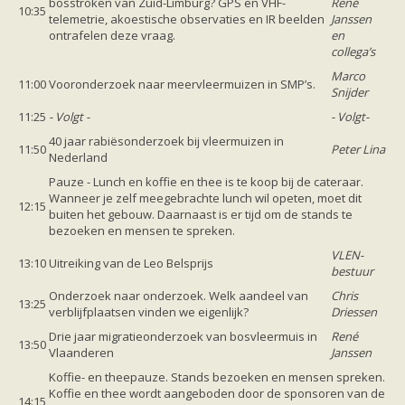
bosstroken van Zuid-Limburg? GPS en VHF-
René
10:35
telemetrie, akoestische observaties en IR beelden
Janssen
ontrafelen deze vraag.
en
collega’s
Marco
11:00
Vooronderzoek naar meervleermuizen in SMP’s.
Snijder
11:25
- Volgt -
- Volgt-
40 jaar rabiësonderzoek bij vleermuizen in
11:50
Peter Lina
Nederland
Pauze - Lunch en koffie en thee is te koop bij de cateraar.
Wanneer je zelf meegebrachte lunch wil opeten, moet dit
12:15
buiten het gebouw. Daarnaast is er tijd om de stands te
bezoeken en mensen te spreken.
VLEN-
13:10
Uitreiking van de Leo Belsprijs
bestuur
Onderzoek naar onderzoek. Welk aandeel van
Chris
13:25
verblijfplaatsen vinden we eigenlijk?
Driessen
Drie jaar migratieonderzoek van bosvleermuis in
René
13:50
Vlaanderen
Janssen
Koffie- en theepauze. Stands bezoeken en mensen spreken.
Koffie en thee wordt aangeboden door de sponsoren van de
14:15