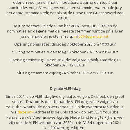
Ruige dwergvleermuis
redenen voor je nominatie meestuurt, waarna een top 5 aan
Tweekleurige vleermuis
nominaties volgt. Vervolgens volgt een stemming waarna de jury
Vale vleermuis
het aantal stemmen telt; net als bij de Britse Pete Guest Award van
Watervleermuis
de BCT.
Vleermuizen en eikenprocessierups
De jury bestaat uit leden van het VLEN- bestuur. Zij tellen de
Kinderpagina
nominaties en degene met de meeste stemmen wint de prijs. Dien
Spreekbeurt
je nominatie en je stem in via:
info@vleermuis.net
Knutselen
Tekenen
Opening nominaties: dinsdag 7 oktober 2025 om 10:00 uur
Spelletjes
Sluiting nominaties: woensdag 15 oktober 2025 om 23:59 uur
Weetjes
Meer weten
Opening stemming via een link (die volgt via email): zaterdag 18
Links
oktober 2025: 12:00 uur
Boeken en tijdschriften
Sluiting stemmen: vrijdag 24 oktober 2025 om 23:59 uur.
geluiden van vleermuizen
Achtergrond informatie
Nieuwsberichten
Digitale VLEN-dag
Informatiefolders
Nederland
Sinds 2021 is de VLEN-dag live digitaal te volgen. Dit bleek een groot
Buitenland
succes. Daarom is ook dit jaar de VLEN-dag live te volgen via
Meer dan vleermuizen
YouTube, waarbij de dan werkende link in dit overzicht te vinden is:
Handleidingen
via
deze link
. Achteraf is de upload ook op het VLEN YouTube
Vlendag presentaties
kanaal van de Vleermuiswerkgroep Nederland terug te kijken. Hier
Vlennieuwsbrief
zijn ook de VLEN-avonden van 2020 en de VLEN-dagen van 2021
Overige publicaties
t/m 2024 terug te kijken.