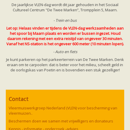
De jaarlijkse VLEN-dag wordt dit jaar gehouden in het Sociaal
Cultureel Centrum "De Twee Marken”, Trompplein 5, Maarn.
- Trein en bus
Let op: Helaas vinden er tijdens de VLEN-dag werkzaamheden aan
het spoor bij Maarn plaats en worden er bussen ingezet. Houd
daarom rekening met een extra reistijd van ongeveer 30 minuten.
Vanaf het NS-station is het ongeveer 600 meter (10 minuten lopen).
- Auto en fiets
Je kunt parkeren op het parkeerterrein van De Twee Marken. Denk
eraan om te carpoolen: dat is beter voor het milieu, scheelt geld in
de oorlogskas van Poetin en is bovendien een stuk gezelliger!
Contact
Vleermuiswerkgroep Nederland (VLEN) voor bescherming van
vleermuizen..
Beschermen doen we samen met vrijwilligers en donateurs
Kennis - informatie - onderzoek -advies