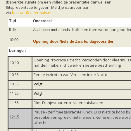
(beperkte) ruimte om een volledige presentatie danwel een
zoonose info (rabies, corona, etc)
flitspresentatie te geven. Meld je daarvoor aan
rapporten
via
bestuur@vleermuis.net
.
Handleiding
Overig
Tijd
Onderdeel
Video beelden
Forum
Koffie en thee wordt aangeboden
9:15
Zaal open met stands.
Naar het forum
10:00
Opening door Niels de Zwarte, dagvoorzitter
Lezingen
Opening Provincie Utrecht: Verbonden door vleermuize
10:10
handen maken licht werk en betere bescherming
10:35
Eerste inzichten van Virussen in de Nacht
10:55
Volgt
11:25
Volgt
11:55
Film: Franjestaarten in vleermuiskasten
Pauze - zelf meegebrachte lunch. Er is niets te koop b
bezoeken en spreek met mensen. Koffie en thee word
12:15
Utrecht.