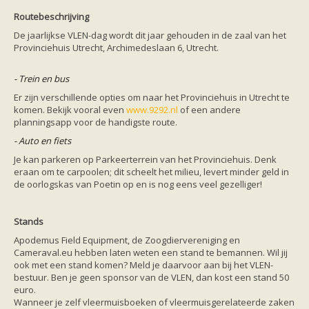
Routebeschrijving
De jaarlijkse VLEN-dag wordt dit jaar gehouden in de zaal van het
Provinciehuis Utrecht, Archimedeslaan 6, Utrecht.
- Trein en bus
Er zijn verschillende opties om naar het Provinciehuis in Utrecht te
komen. Bekijk vooral even
www.9292.nl
of een andere
planningsapp voor de handigste route.
- Auto en fiets
Je kan parkeren op Parkeerterrein van het Provinciehuis. Denk
eraan om te carpoolen; dit scheelt het milieu, levert minder geld in
de oorlogskas van Poetin op en is nog eens veel gezelliger!
Stands
Apodemus Field Equipment, de Zoogdiervereniging en
Cameraval.eu hebben laten weten een stand te bemannen. Wil jij
ook met een stand komen? Meld je daarvoor aan bij het VLEN-
bestuur. Ben je geen sponsor van de VLEN, dan kost een stand 50
euro.
Wanneer je zelf vleermuisboeken of vleermuisgerelateerde zaken