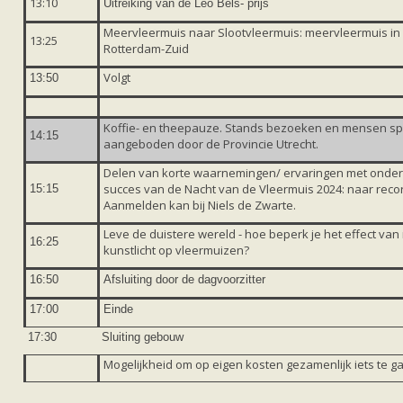
13:10
Uitreiking van de Leo Bels- prijs
Meervleermuis naar Slootvleermuis: meervleermuis in
13:25
Rotterdam-Zuid
Volgt
13:50
Koffie- en theepauze. Stands bezoeken en mensen spr
14:15
aangeboden door de Provincie Utrecht.
Delen van korte waarnemingen/ ervaringen met onder
succes van de Nacht van de Vleermuis 2024: naar reco
15:15
Aanmelden kan bij Niels de Zwarte.
Leve de duistere wereld - hoe beperk je het effect van 
16:25
kunstlicht op vleermuizen?
16:50
Afsluiting door de dagvoorzitter
17:00
Einde
17:30
Sluiting gebouw
Mogelijkheid om op eigen kosten gezamenlijk iets te g