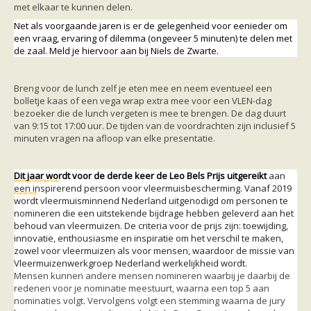
Vleermuizen in de tuin
met elkaar te kunnen delen.
Aankondiging activiteiten
Net als voorgaande jaren is er de gelegenheid voor eenieder om
Ik ben op zoek naar een detector
een vraag, ervaring of dilemma (ongeveer 5 minuten) te delen met
Ecologie en soorten
de zaal. Meld je hiervoor aan bij Niels de Zwarte.
Hoe vleermuizen leven
Voedsel en jagen
Verblijfplaatsen
Breng voor de lunch zelf je eten mee en neem eventueel een
Echolocatie
bolletje kaas of een vega wrap extra mee voor een VLEN-dag
Soorten
bezoeker die de lunch vergeten is mee te brengen. De dag duurt
Baardvleermuis
van 9:15 tot 17:00 uur. De tijden van de voordrachten zijn inclusief 5
Bechsteins vleermuis
minuten vragen na afloop van elke presentatie.
Bosvleermuis
Brandt's vleermuis
Bruine of gewone grootoorvleermuis
Dit jaar wordt voor de derde keer de Leo Bels Prijs uitgereikt
aan
Franjestaart
Gewone grootoorvleermuis
een inspirerend persoon voor vleermuisbescherming. Vanaf 2019
Gewone dwergvleermuis
Paul van Hoof
wordt vleermuisminnend Nederland uitgenodigd om personen te
Grijze grootoorvleermuis
nomineren die een uitstekende bijdrage hebben geleverd aan het
Grote rosse vleermuis
behoud van vleermuizen. De criteria voor de prijs zijn: toewijding,
Ingekorven vleermuis
innovatie, enthousiasme en inspiratie om het verschil te maken,
Kleine en grote hoefijzerneus
zowel voor vleermuizen als voor mensen, waardoor de missie van
Laatvlieger
Vleermuizenwerkgroep Nederland werkelijkheid wordt.
Meervleermuis
Mensen kunnen andere mensen nomineren waarbij je daarbij de
Mopsvleermuis
redenen voor je nominatie meestuurt, waarna een top 5 aan
Noordse vleermuis
nominaties volgt. Vervolgens volgt een stemming waarna de jury
Rosse vleermuis