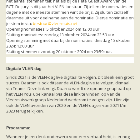
het aantal stemmen telt; net als bij de Pete Guest Award van de
Ruige dwergvleermuis
BCT. De jury is dit jaar het VLEN- bestuur. Zij tellen de nominaties en
Tweekleurige vleermuis
degene met de meeste stemmen wint de prijs. Zij sluiten zichzelf
Vale vleermuis
daarmee uit voor deelname aan de nominatie. Dienje nominatie en
Watervleermuis
je stem in via:
bestuur@vleermuis.net
Vleermuizen en eikenprocessierups
Opening nominaties: 5 oktober 2024 om 12:00 uur
Kinderpagina
Sluiting nominaties: zondag 13 oktober 2024 om 23:59 uur
Spreekbeurt
Opening stemming met daarbij de nominaties: dinsdag 15 oktober
Knutselen
2024: 12:00 uur
Tekenen
Sluiting stemmen: zondag 20 oktober 2024 om 23:59 uur.
Spelletjes
Weetjes
Meer weten
Digitale VLEN-dag
Links
Boeken en tijdschriften
Sinds 2021 is de VLEN-dag live digitaal te volgen. Dit bleek een groot
geluiden van vleermuizen
succes. Daarom is ook dit jaar de VLEN-dag live te volgen, ditmaal
Achtergrond informatie
via Teams. Deze link volgt. Daarna wordt de opname geupload op
Nieuwsberichten
het VLEN YouTube kanaal (via deze link te vinden) op van de
Informatiefolders
Vleermuiswerkgroep Nederland wederom te volgen zijn. Hier zijn
Nederland
ook de VLEN avonden van 2020 en de VLEN-dagen van 2021 t/m
Buitenland
2023 terug te kijken.
Meer dan vleermuizen
Handleidingen
Vlendag presentaties
Programma:
Vlennieuwsbrief
Wanneer je een leuk onderwerp voor een verhaal hebt, is er nog
Overige publicaties