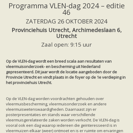
Friesland
Programma
VLEN-dag 2024 – editie
Limburg
46
Noord-Brabant
Noord-Holland
ZATERDAG 26 OKTOBER 2024
Overijssel
Utrecht
Provinciehuis Utrecht, Archimedeslaan 6,
Zeeland
Utrecht
Zuid-Holland
Vleermuizen en ziektes
Zaal open: 9:15 uur
Bescherming
Soortbescherming
Gebiedsbescherming
Op de VLEN-dag wordt een breed scala aan resultaten van
Hulp bij bouwplannen en bomenkap
vleermuisonderzoek- en
bescherming uit Nederland
Vleermuisprotocol
gepresenteerd. Dit jaar wordt de locatie aangeboden
door de
Knelpunten in vleermuisbescherming
Provincie Utrecht en vindt plaats in de foyer op de 1
e
verdieping in
Vleermuis advies en onderzoekbureaus
het
provinciehuis Utrecht.
Doe mee
vleermuiskasten kopen/ ophangen
Meedoen
Op de VLEN-dag worden voordrachten gehouden over
Landelijk zoogdierwerkgroepen
vleermuisbescherming, vleermuisonderzoek en andere
Regionale of provinciale werkgroepen
vleermuiswetenswaardigheden. Daarnaast zijn er
Jeugd
posterpresentaties en stands waar verschillende
Internationaal
vleermuisgerelateerde zaken worden verkocht. De VLEN-dag is
Landelijke natuurverenigingen
vooral ook een dag waarop iedereen die geïnteresseerd is in
Ik wil graag mee op vleermuisexcursie
vleermuizen elkaar (weer) ontmoet en is er ruimte om ervaringen