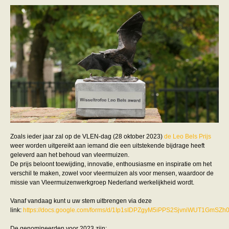
Friesland
Limburg
Noord-Brabant
Noord-Holland
Overijssel
Utrecht
Zeeland
Zuid-Holland
Vleermuizen en ziektes
Bescherming
Soortbescherming
Gebiedsbescherming
Hulp bij bouwplannen en bomenkap
Vleermuisprotocol
Knelpunten in vleermuisbescherming
Zoals ieder jaar zal op de VLEN-dag (28 oktober 2023)
de Leo Bels Prijs
Vleermuis advies en onderzoekbureaus
weer worden uitgereikt aan iemand die een uitstekende bijdrage heeft
Doe mee
geleverd aan het behoud van vleermuizen.
vleermuiskasten kopen/ ophangen
De prijs beloont toewijding, innovatie, enthousiasme en inspiratie om het
Meedoen
verschil te maken, zowel voor vleermuizen als voor mensen, waardoor de
Landelijk zoogdierwerkgroepen
missie van Vleermuizenwerkgroep Nederland werkelijkheid wordt.
Regionale of provinciale werkgroepen
Jeugd
Vanaf vandaag kunt u uw stem uitbrengen via deze
Internationaal
link:
https://docs.google.com/forms/d/1Ip1sIDPZgyM5iPPS2SjvniWUT1GmSZh
Landelijke natuurverenigingen
Ik wil graag mee op vleermuisexcursie
De genomineerden voor 2023 zijn: