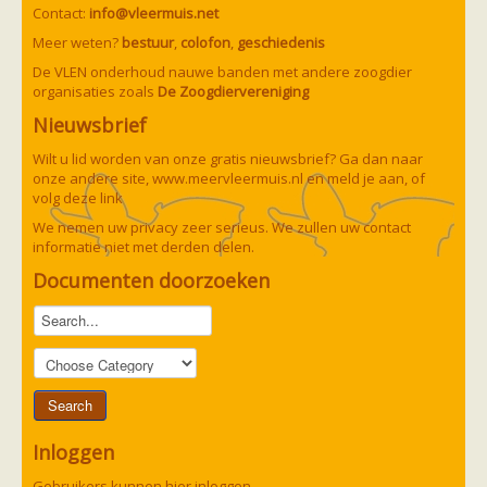
Ruige dwergvleermuis
Contact:
info@vleermuis.net
Tweekleurige vleermuis
Meer weten?
bestuur
,
colofon
,
geschiedenis
Vale vleermuis
Watervleermuis
De VLEN onderhoud nauwe banden met andere zoogdier
Vleermuizen en eikenprocessierups
organisaties zoals
De Zoogdiervereniging
Kinderpagina
Nieuwsbrief
Spreekbeurt
Knutselen
Wilt u lid worden van onze gratis nieuwsbrief? Ga dan naar
Tekenen
onze andere site,
www.meervleermuis.nl
en meld je aan, of
Spelletjes
volg deze
link
Weetjes
Meer weten
We nemen uw privacy zeer serieus. We zullen uw contact
Links
informatie niet met derden delen.
Boeken en tijdschriften
Documenten doorzoeken
geluiden van vleermuizen
Achtergrond informatie
Nieuwsberichten
Informatiefolders
Nederland
Buitenland
Meer dan vleermuizen
Handleidingen
Vlendag presentaties
Inloggen
Vlennieuwsbrief
Overige publicaties
Gebruikers kunnen hier inloggen