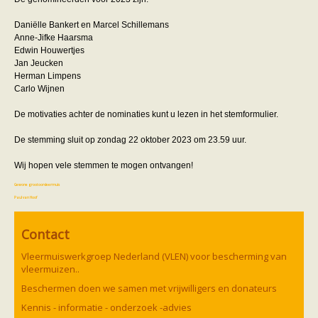
Vleermuizen in de tuin
Aankondiging activiteiten
Daniëlle Bankert en Marcel Schillemans
Ik ben op zoek naar een detector
Anne-Jifke Haarsma
Ecologie en soorten
Edwin Houwertjes
Hoe vleermuizen leven
Jan Jeucken
Voedsel en jagen
Herman Limpens
Verblijfplaatsen
Carlo Wijnen
Echolocatie
Soorten
De motivaties achter de nominaties kunt u lezen in het stemformulier.
Baardvleermuis
Bechsteins vleermuis
De stemming sluit op zondag 22 oktober 2023 om 23.59 uur.
Bosvleermuis
Brandt's vleermuis
Wij hopen vele stemmen te mogen ontvangen!
Bruine of gewone grootoorvleermuis
Franjestaart
Gewone grootoorvleermuis
Gewone dwergvleermuis
Paul van Hoof
Grijze grootoorvleermuis
Grote rosse vleermuis
Contact
Ingekorven vleermuis
Kleine en grote hoefijzerneus
Vleermuiswerkgroep Nederland (VLEN) voor bescherming van
Laatvlieger
vleermuizen..
Meervleermuis
Mopsvleermuis
Beschermen doen we samen met vrijwilligers en donateurs
Noordse vleermuis
Kennis - informatie - onderzoek -advies
Rosse vleermuis