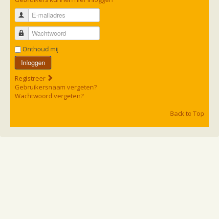
zoonose info (rabies, corona, etc)
rapporten
E-mailadres
Handleiding
Overig
Wachtwoord
Video beelden
Forum
Onthoud mij
Naar het forum
Inloggen
Registreer
Gebruikersnaam vergeten?
Wachtwoord vergeten?
Back to Top