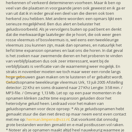
Vleermuizen in de tuin
herkennen of verkeerd determineren voorheen. Maar ik ben op
Aankondiging activiteiten
veel van die plaatsen in voorgaande jaren ook geweest en ik ga er
Ik ben op zoek naar een detector
van uit dat ik in ieder geval een deel van die dieren ook toen
Ecologie en soorten
herkend zou hebben. Met andere woorden: een opmars lijkt een
Hoe vleermuizen leven
serieuze mogelijkheid. Ben dus alert en beluister het
Voedsel en jagen
geluidsvoorbeeld. Als je vervolgens buiten op pad bent en denkt
Verblijfplaatsen
dat die merkwaardige laatvlieger die je hoort, die ook weer geen
Echolocatie
rosse vleermuis of bosvleermuis is, wel eens een tweekleurige
Soorten
vleermuis zou kunnen zijn, maak dan opnames, en natuurlijk het
Baardvleermuis
liefst time expansion opnames en laat ons die horen. In dat geval
Bechsteins vleermuis
is het zoeken naar zwermende dieren en het proberen te vinden
Bosvleermuis
van verblijfplaatsen dus ook zeer interessant, want bij de
Brandt's vleermuis
verblijfplaats is verificatie van de waarneming weer mogelijk. En
Bruine of gewone grootoorvleermuis
straks in november moeten we toch maar weer een ronde langs
Franjestaart
hoge gebouwen gaan maken om te luisteren of er gebaltst wordt.
Gewone grootoorvleermuis
Gewone dwergvleermuis
Geluidsopname tweekleurige vleermuis Urk, 13 juli 2005 Afstelling
Paul van Hoof
Grijze grootoorvleermuis
detector: 22 Khz en soms draaiend naar 27 Khz Lengte: 3:58 min. /
Grote rosse vleermuis
MP3-file. / Omvang: 1,13 Mb. Let op: op een paar momenten in de
Ingekorven vleermuis
opnamen klinken zachte time expansion geluiden door het
Kleine en grote hoefijzerneus
heterodyne geluid heen. Leidraad voor het maken van
Laatvlieger
geluidsopnamen voor deze oproep: * Als je geluidsopnamen hebt
Meervleermuis
gemaakt stuur die dan niet direct op maar neem eerst even contact
Mopsvleermuis
met me op:
herman.limpens@vzz.nl
. Dat voorkomt dat onnodig
Noordse vleermuis
grote bestanden worden gemaild en e-mail postbussen vol raken.
Rosse vleermuis
* Noteer als je opnamen maakt altijd heel nauwkeurig waarmee je