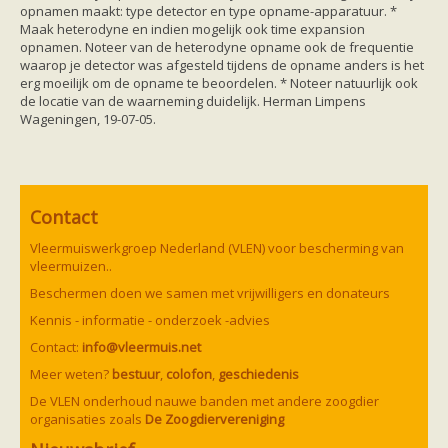
Ruige dwergvleermuis
opnamen maakt: type detector en type opname-apparatuur. *
Tweekleurige vleermuis
Maak heterodyne en indien mogelijk ook time expansion
Vale vleermuis
opnamen. Noteer van de heterodyne opname ook de frequentie
Watervleermuis
waarop je detector was afgesteld tijdens de opname anders is het
Vleermuizen en eikenprocessierups
erg moeilijk om de opname te beoordelen. * Noteer natuurlijk ook
Kinderpagina
de locatie van de waarneming duidelijk. Herman Limpens
Spreekbeurt
Wageningen, 19-07-05.
Knutselen
Tekenen
Spelletjes
Weetjes
Meer weten
Contact
Links
Boeken en tijdschriften
Vleermuiswerkgroep Nederland (VLEN) voor bescherming van
geluiden van vleermuizen
vleermuizen..
Achtergrond informatie
Beschermen doen we samen met vrijwilligers en donateurs
Nieuwsberichten
Informatiefolders
Kennis - informatie - onderzoek -advies
Nederland
Contact:
info@vleermuis.net
Buitenland
Meer dan vleermuizen
Meer weten?
bestuur
,
colofon
,
geschiedenis
Handleidingen
De VLEN onderhoud nauwe banden met andere zoogdier
Vlendag presentaties
organisaties zoals
De Zoogdiervereniging
Vlennieuwsbrief
Overige publicaties