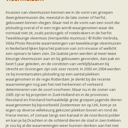
Friesland
Limburg
Noord-Brabant
Invasies van vleermuizen kennen we in de vorm van groepen
Noord-Holland
dwergvleermuizen die, meestal in de late zomer of herfst,
Overijssel
gebouwen binnen vliegen. Maar niet in de vorm van een soort die
Utrecht
plotseling overal of in een regio wordt waargenomen waar die
Zeeland
normaal niet zit, zoals pestvogels of notekrakers in de herfst.
Zuid-Holland
Tweekleurige vleermuis (Verspertilio murinus) / © Rollin Verlinda,
Vleermuizen en ziektes
Vilda Photo Recente waarnemingen van tweekleurige vleermuizen
Bescherming
in Nederland lijken bijna het patroon van zo’n invasie of wellicht
Soortbescherming
een opmars te laten zien. De laatste jaren werden al meer twee
Gebiedsbescherming
kleurige vleermuizen aan en bij gebouwen gevonden, dan pak en
Hulp bij bouwplannen en bomenkap
beet 5 jaar geleden, en de vondsten van verblijfplaatsen bij
Vleermuisprotocol
Utrecht en Groningen zijn ook zeer recent. In 2003 en 2004 werden
Knelpunten in vleermuisbescherming
ze bij inventarisaties plotseling op een aantal plekken
Vleermuis advies en onderzoekbureaus
waargenomen in de regio Rotterdam. Je denkt bij die recente
Doe mee
waarnemingen nog aan het niet herkennen of verkeerd
vleermuiskasten kopen/ ophangen
determineren van de soort voorheen. Maar nu in de zomer van
Meedoen
2005 zijn er bij projecten in Zuid-Holland en in de provincies
Landelijk zoogdierwerkgroepen
Flevoland en Friesland herhaaldelijk grote groepen jagende dieren
Regionale of provinciale werkgroepen
waargenomen bij bijvoorbeeld Zoetermeer en op Urk, kom je ze
Jeugd
tegen op diverse willekeurig gekozen plekken boven en rond de
Internationaal
Friese meren, of zomaar langs een kanaal in de noordoost polder
Landelijke natuurverenigingen
en kan je bij Drachten in de ochtend dieren de stad in zien trekken.
Ik wil graag mee op vleermuisexcursie
Je zou bij al die waarnemingen weer kunnen denken aan het niet