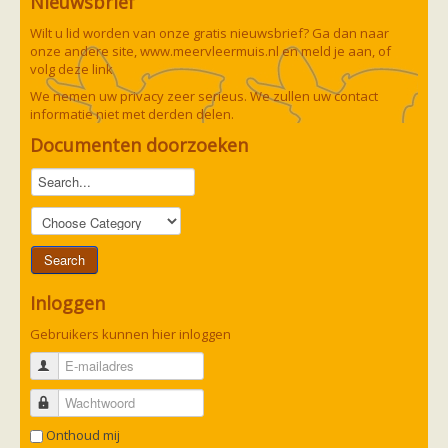
Nieuwsbrief
zoonose info (rabies, corona, etc)
rapporten
Wilt u lid worden van onze gratis nieuwsbrief? Ga dan naar
Handleiding
onze andere site,
www.meervleermuis.nl
en meld je aan, of
Overig
volg deze
link
Video beelden
We nemen uw privacy zeer serieus. We zullen uw contact
Forum
informatie niet met derden delen.
Naar het forum
Documenten doorzoeken
Inloggen
Gebruikers kunnen hier inloggen
E-mailadres
Wachtwoord
Onthoud mij