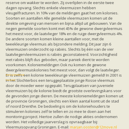
Vleermuizen in de tuin
reserve om wakker te worden. Zij overlijden in de eerste twee
Aankondiging activiteiten
dagen opvang. Slechts enkele vleermuizen hebben
Ik ben op zoek naar een detector
vleugelfracturen. In 10% van de meldingen gaat het om kolonies.
Ecologie en soorten
Soorten en aantallen Alle gemelde vleermuizen komen uit de
Hoe vleermuizen leven
direkte omgeving van mensen en bijna altijd uit gebouwen. Van de
Voedsel en jagen
negen gemelde soorten komt met 45% de gewone dwergvleermuis
Verblijfplaatsen
het meest voor, de laatvlieger 18% en de ruige dwergvleermuis 4%.
Echolocatie
De andere soorten komen kleine aantallen voor, met de
Soorten
tweekleurige vleermuis als bijzondere melding. Dit jaar zijn 6
Baardvleermuis
vleermuizen onderzocht op rabiës. Slechts bij één van de vier
Bechsteins vleermuis
laatvliegervleermuizen is rabiës geconstateerd. Voorzichtigheid
Bosvleermuis
met rabiës blijft dus geboden, maar paniek dient te worden
Brandt's vleermuis
voorkomen. Koloniemeldingen Ook nu komen de gewone
Bruine of gewone grootoorvleermuis
dwergvleermuiskolonies het meest voor, dan volgt de laatvlieger.
Franjestaart
Er is zelfs een kolonie tweekleurige vleermuizen gemeld! In 2001 is
Gewone grootoorvleermuis
Gewone dwergvleermuis
in het Slochterbos een teruggeplaatste jonge Rosse vleermuis
Paul van Hoof
Grijze grootoorvleermuis
door de moeder weer opgepakt. Terugplaatsen van juveniele
Grote rosse vleermuis
vleermuizen bij de kolonie biedt de grootste overlevingskans voor
Ingekorven vleermuis
de gevonden jonge dieren. De meeste koloniemeldingen komen uit
Kleine en grote hoefijzerneus
de provincie Groningen, slechts een klein aantal komt uit de stad
Laatvlieger
of noord Drenthe. De bedoeling is om de koloniehouders te
Meervleermuis
stimuleren kolonies zelf te tellen en zo mee te doen aan het
Mopsvleermuis
monitoring project. Hiertoe zullen de nodige akties ondernomen
Noordse vleermuis
worden. Het volledige jaarverslag is opvraagbaar bij:
Rosse vleermuis
Vleermuisopvang Groningen. E-mail:
marjan.oosten@12move.nl