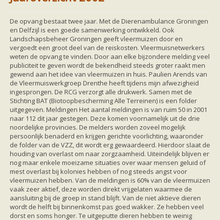
Friesland
Limburg
Noord-Brabant
De opvang bestaat twee jaar. Met de Dierenambulance Groningen
Noord-Holland
en Delfzijl is een goede samenwerking ontwikkeld. Ook
Overijssel
Landschapsbeheer Groningen geeft vleermuizen door en
Utrecht
vergoedt een groot deel van de reiskosten. Vleermuisnetwerkers
Zeeland
weten de opvang te vinden. Door aan elke bijzondere melding veel
Zuid-Holland
publiciteit te geven wordt de bekendheid steeds groter raakt men
Vleermuizen en ziektes
gewend aan het idee van vleermuizen in huis. Paulien Arends van
Bescherming
de Vleermuiswerkgroep Drenthe heeft tijdens mijn afwezigheid
Soortbescherming
ingesprongen. De RCG verzorgt alle drukwerk. Samen met de
Gebiedsbescherming
Stichting BAT (Biotoopbescherming Alle Terreinen) is een folder
Hulp bij bouwplannen en bomenkap
uitgegeven. Meldingen Het aantal meldingen is van ruim 50 in 2001
Vleermuisprotocol
naar 112 dit jaar gestegen. Deze komen voornamelijk uit de drie
Knelpunten in vleermuisbescherming
noordelijke provincies. De melders worden zoveel mogelijk
Vleermuis advies en onderzoekbureaus
persoonlijk benaderd en krijgen gerichte voorlichting, waaronder
Doe mee
de folder van de VZZ, dit wordt erg gewaardeerd. Hierdoor slaat de
vleermuiskasten kopen/ ophangen
houding van overlast om naar zorgzaamheid. Uiteindelijk blijven er
Meedoen
nog maar enkele moeizame situaties over waar mensen geluid of
Landelijk zoogdierwerkgroepen
mest overlast bij kolonies hebben of nog steeds angst voor
Regionale of provinciale werkgroepen
vleermuizen hebben. Van de meldingen is 60% van de vleermuizen
Jeugd
vaak zeer aktief, deze worden direkt vrijgelaten waarmee de
Internationaal
aansluiting bij de groep in stand blijft. Van de niet aktieve dieren
Landelijke natuurverenigingen
wordt de helft bij binnenkomst pas goed wakker. Ze hebben veel
Ik wil graag mee op vleermuisexcursie
dorst en soms honger. Te uitgeputte dieren hebben te weinig