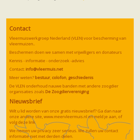
Ruige dwergvleermuis
Tweekleurige vleermuis
Vale vleermuis
Watervleermuis
Vleermuizen en eikenprocessierups
Contact
Kinderpagina
Spreekbeurt
Vleermuiswerkgroep Nederland (VLEN) voor bescherming van
Knutselen
vleermuizen..
Tekenen
Beschermen doen we samen met vrijwilligers en donateurs
Spelletjes
Weetjes
Kennis - informatie - onderzoek -advies
Meer weten
Contact:
info@vleermuis.net
Links
Boeken en tijdschriften
Meer weten?
bestuur
,
colofon
,
geschiedenis
geluiden van vleermuizen
De VLEN onderhoud nauwe banden met andere zoogdier
Achtergrond informatie
organisaties zoals
De Zoogdiervereniging
Nieuwsberichten
Informatiefolders
Nieuwsbrief
Nederland
Buitenland
Wilt u lid worden van onze gratis nieuwsbrief? Ga dan naar
Meer dan vleermuizen
onze andere site,
www.meervleermuis.nl
en meld je aan, of
Handleidingen
volg deze
link
Vlendag presentaties
We nemen uw privacy zeer serieus. We zullen uw contact
Vlennieuwsbrief
informatie niet met derden delen.
Overige publicaties