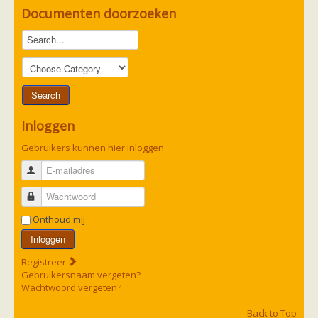
zoonose info (rabies, corona, etc)
Documenten doorzoeken
rapporten
Handleiding
Overig
Video beelden
Forum
Naar het forum
Inloggen
Gebruikers kunnen hier inloggen
E-mailadres
Wachtwoord
Onthoud mij
Inloggen
Registreer
Gebruikersnaam vergeten?
Wachtwoord vergeten?
Back to Top