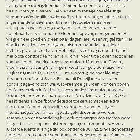
Ruige dwergvleermuis
een gewone dwergvleermuis, kleiner dan een laatvlieger en de
Tweekleurige vleermuis
haarpunten grijs waren. Het was een mannetje tweekleurige
Vale vleermuis
vleermuis (Vespertilio murinus). Bij vrijlaten vloog het diertje direkt
Watervleermuis
ergens anders weer naar binnen. Het zoeken naar een
Vleermuizen en eikenprocessierups
schuilplaats was dus erg dwingend. Opnieuw is het diertje
Kinderpagina
opgehaald en is het naar de vleermuisopvang meegenomen. Het
Spreekbeurt
vliegt en eet goed en is een paar dagen later weer vrij gelaten. Het
Knutselen
wordt dus tijd om weer te gaan luisteren naar de specifieke
Tekenen
baltsroep van deze dieren. Het geluid is zo laagfrequent dat het
Spelletjes
met blote oor goed te horen is. Klik hier voor uitleg over het zoeken
Weetjes
van baltsende tweekleurige vleermuizen. Marjan van Oosten,
Meer weten
Vleermuizenopvang Groningen Tweekleurige vleermuizen van
Links
Spijk terug in Delfzijl? Eindelijk, ze zijn terug, de tweekleurige
Boeken en tijdschriften
vleermuizen. Nadat Rients Bijlsma uit Delfzijl meldde dat er
geluiden van vleermuizen
donderdagavond toch wel wat vreemde geluiden klonken boven
Achtergrond informatie
het Damsterdiep in Delfzijl zijn we van de vleermuizenopvang
Nieuwsberichten
Groningen ook eens gaan luisteren. Na advies van Cees Bakker
Informatiefolders
heeft Rients zijn zelfbouw detector toegerust met een extra
Nederland
microfoon. Door deze kwaliteitsverbetering op een lager
Buitenland
frequentiegebied kon een goede geluidsopname worden
Meer dan vleermuizen
gemaakt. Na een wandeling bij Leek met Marjan van Oosten werd
Handleidingen
hij geattendeert op het luisteren op lagere frequenties. Hierna
Vlendag presentaties
luisterde Rients al enige tijd ook onder de 30 khz. Sinds donderdag
Vlennieuwsbrief
hoorde hij een andere soort dan in de dagen hiervoor. Samen met
Overige publicaties