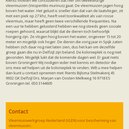
Rients moeten we concluderen dat hier om tweekleurige
zoonose info (rabies, corona, etc)
vleermuizen (Vespertilio murinus) gaat. De vleermuizen jagen hoog
rapporten
boven het water. Het geluid is sneller dan dat van de laatvlieger, zit
Handleiding
met een piek op 27 khz, heeft veel toonkwaliteit als van rosse
Overig
vleermuis, maar heeft geen twee verschillende frequenties. Na
Video beelden
een uur te hebben geluisterd hebben we nog steeds geen sociale
Forum
roepen gehoord, waaruit blijkt dat de dieren toch behoorlijk
Naar het forum
hongerig zijn. Ze vlogen hoog boven het water, ongeveer 15 tot 20
meter en mogelijk ook hoger. De dieren die vorig jaar in Spijk zaten
hebben zich daar nog niet laten zien, dus het kan om dezelfde
groep gaan die nu in Delfzijl zijn beland. De kolonieplek is nog niet
gevonden. Mogelijk lukt dat de komende dagen wel. Er gaat niets
boven Groningen! Wij nodigen ieder met kennis en detector die
ons mee wil helpen uit de kolonieplek te vinden. Wilt u mee helpen
dan kunt u contact opnemen met: Rients Bijlsma Stelmakerij 45
9932 GK Delfzijl Drs. Marjan van Oosten Melkweg 16 9718 ES
Groningen tel. 050 3144605
Contact
Vleermuiswerkgroep Nederland (VLEN) voor bescherming van
vleermuizen..