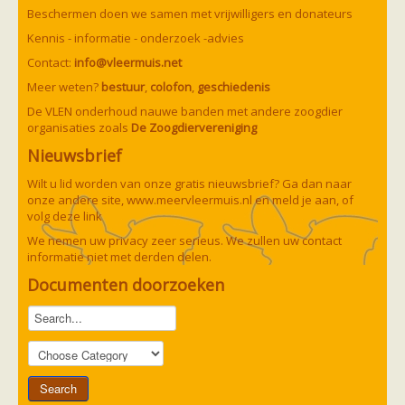
Beschermen doen we samen met vrijwilligers en donateurs
Kennis - informatie - onderzoek -advies
Contact:
info@vleermuis.net
Meer weten?
bestuur
,
colofon
,
geschiedenis
De VLEN onderhoud nauwe banden met andere zoogdier
organisaties zoals
De Zoogdiervereniging
Nieuwsbrief
Wilt u lid worden van onze gratis nieuwsbrief? Ga dan naar
onze andere site,
www.meervleermuis.nl
en meld je aan, of
volg deze
link
We nemen uw privacy zeer serieus. We zullen uw contact
informatie niet met derden delen.
Documenten doorzoeken