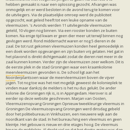
Vleermuizen in de tuin
hebben gemaakt is naar een oplossing gezocht. Afvangen was
Aankondiging activiteiten
onmogelijk en er werd besloten in de avond terug te komen voor
Ik ben op zoek naar een detector
de uitvliegers. Via de plaatselijke omroep werd de publiciteit
Ecologie en soorten
opgezocht, wat geleid heeft tot een leuke opname van de
Hoe vleermuizen leven
vleermuizen. 's Avonds werden 11 uitvliegende vleermuizen
Voedsel en jagen
geteld, 10 vlogen nog binnen. Via een rooster konden ze buiten
Verblijfplaatsen
komen. Na enige tijd kwam er geen dier meer uit terwijl binnen nog
Echolocatie
gevlogen werd. Rond middernacht waren er nog 5 dieren in de
Soorten
zaal. De tot rust gekomen vleermuizen konden heel gemoedelijk in
Baardvleermuis
een doek worden opgevangen en zijn buiten vrij gelaten. Het gat in
Bechsteins vleermuis
het plavond is direkt dichtgemaakt zodat de dieren niet meer in de
Bosvleermuis
zaal kunnen komen. Verder zijn de vleermuizen zeer welkom. Dit is
Brandt's vleermuis
de eerste plek in de stad Groningen waar een kraamkolonie
Bruine of gewone grootoorvleermuis
meervleermuizen gevonden is. De school ligt aan het
Franjestaart
Gewone grootoorvleermuis
Noorderplantsoen waar de meervleermuizen boven de vijver
Gewone dwergvleermuis
Paul van Hoof
jagen. Tot nog toe was het niet mogelijk geweest de kolonieplek te
Grijze grootoorvleermuis
vinden maar dankzij de melders is het nu dus gelukt. De ander
Grote rosse vleermuis
kolonie die Groningen rijk is, is in Appingedam. Hierover is al
Ingekorven vleermuis
eerder op deze website geschreven. Marjan van Oosten,
Kleine en grote hoefijzerneus
Vleermuizenopvang Groningen Opnieuw tweekleurige vleermuis in
Laatvlieger
Groningen De vleermuisopvang Groningen werd dinsdag gebeld
Meervleermuis
door het politiebureau in Vinkhuizen, een nieuwere wijk aan de
Mopsvleermuis
noordkant van de stad. In het bureau hing een vleermuis en geen
Noordse vleermuis
kleintje. Het gebouw is nieuw en drie etages hoog. De vleermuis
Rosse vleermuis
hing in de middelste. Al direkt viel op dat het diertje groter was dan