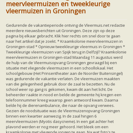
Friesland
meervleermuizen en tweekleurige
Limburg
vleermuizen in Groningen
Noord-Brabant
Noord-Holland
Overijssel
Gedurende de vakantieperiode ontving de Vleermuis.net redactie
Utrecht
meerdere nieuwsberichten uit Groningen. Deze zijn op deze
Zeeland
pagina bij elkaar gebracht. Klik hier rechts om snel door te gaan
Zuid-Holland
naar het artikel dat je zoekt. * Kraamkolonie meervleermuizen in
Vleermuizen en ziektes
Groningen-stad * Opnieuw tweekleurige vleermuis in Groningen *
Bescherming
Tweekleurige vleermuizen van Spijk terug in Delfzijl? Kraamkolonie
Soortbescherming
meervleermuizen in Groningen-stad Maandag 11 augustus werd
Gebiedsbescherming
de hulp van de Vleermuisopvang Groningen gevraagd bij een
Hulp bij bouwplannen en bomenkap
situatie met vliegende vleermuizen in een schoollokaal. Het
Vleermuisprotocol
schoolgebouw (Het Prinsentheater aan de Noorder Buitensingel)
Knelpunten in vleermuisbescherming
was gedurende de vakantie verlaten. De vleermuizen maakten
Vleermuis advies en onderzoekbureaus
van die gelegenheid gebruik door de zaal te bezetten. Nu de
Doe mee
school weer op gang is gekomen, kwam dit aan het licht. De
vleermuiskasten kopen/ ophangen
beheerder raakte in nood en belde de gemeente hij kregen een
Meedoen
telefoonnummer kreeg waarop geen antwoord kwam. Daarna
Landelijk zoogdierwerkgroepen
belde hij de dierenambulance, die naar de opvang verwees.
Regionale of provinciale werkgroepen
Gezien de noodsituatie was de Vleermuizenopvang Groningen
Jeugd
binnen een kwartier aanwezig. In de zaal hingen 6
Internationaal
meervleermuizen (Myotis dasycneme). In een gat achter het
Landelijke natuurverenigingen
plavond werden er nog meer gehoord. Het bleek om een
Ik wil graag mee op vleermuisexcursie
kraamkolonie met vliegende jongen te gaan. Na wat foto's te