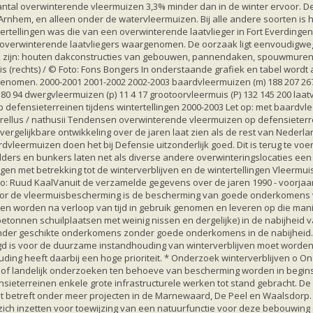
antal overwinterende vleermuizen 3,3% minder dan in de winter ervoor. De
 Arnhem, en alleen onder de watervleermuizen. Bij alle andere soorten is 
rtellingen was die van een overwinterende laatvlieger in Fort Everdingen
verwinterende laatvliegers waargenomen. De oorzaak ligt eenvoudigweg i
jk zijn: houten dakconstructies van gebouwen, pannendaken, spouwmuren e
is (rechts) / © Foto: Fons Bongers In onderstaande grafiek en tabel word
nomen. 2000-2001 2001-2002 2002-2003 baardvleermuizen (m) 188 207 267 fr
 94 dwergvleermuizen (p) 11 4 17 grootoorvleermuis (P) 132 145 200 laatvlie
 defensieterreinen tijdens wintertellingen 2000-2003 Let op: met baardvl
strellus / nathusii Tendensen overwinterende vleermuizen op defensieter
rgelijkbare ontwikkeling over de jaren laat zien als de rest van Nederla
rdvleermuizen doen het bij Defensie uitzonderlijk goed. Dit is terug te v
ders en bunkers laten net als diverse andere overwinteringslocaties e
en met betrekking tot de winterverblijven en de wintertellingen Vleermui
o: Ruud KaalVanuit de verzamelde gegevens over de jaren 1990 - voorja
oor de vleermuisbescherming is de bescherming van goede onderkomens v
ten worden na verloop van tijd in gebruik genomen en leveren op die man
etonnen schuilplaatsen met weinig nissen en dergelijke) in de nabijhei
minder geschikte onderkomens zonder goede onderkomens in de nabijheid.
 is voor de duurzame instandhouding van winterverblijven moet worden ui
 heeft daarbij een hoge prioriteit. * Onderzoek winterverblijven o Onde
le of landelijk onderzoeken ten behoeve van bescherming worden in begin
sieterreinen enkele grote infrastructurele werken tot stand gebracht. De
 Het betreft onder meer projecten in de Marnewaard, De Peel en Waalsdorp
ich inzetten voor toewijzing van een natuurfunctie voor deze bebouwing