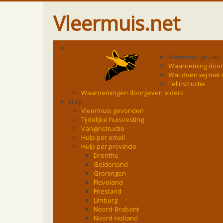
Vleermuis.net
Vleermuis gezien
Waarneming doo
Wat doen wij met
Telinstructie
Waarnemingen doorgeven elders
Hulp
Vleermuis gevonden
Tijdelijke huisvesting
Vanginstructie
Hulp per email
Hulp per provincie
Drenthe
Gelderland
Groningen
Flevoland
Friesland
Limburg
Noord-Brabant
Noord-Holland