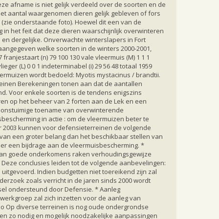
ze afname is niet gelijk verdeeld over de soorten en de
het aantal waargenomen dieren gelijk gebleven of fors
 (zie onderstaande foto). Hoewel dit een van de
n het feit dat deze dieren waarschijnlijk overwinteren
n dergelijke. Onverwachte winterslapers in Fort
t aangegeven welke soorten in de winters 2000-2001,
anjestaart (n) 79 100 130 vale vleermuis (M) 1 1 1
ger (L) 0 0 1 indeterminabel (i) 29 56 48 totaal 1959
eermuizen wordt bedoeld: Myotis mystacinus / brandtii.
reinen Berekeningen tonen aan dat de aantallen
nd. Voor enkele soorten is de tendens enigszins
oeren op het beheer van 2 forten aan de Lek en een
en onstuimige toename van overwinterende
sbescherming in actie : om de vleermuizen beter te
ar 2003 kunnen voor defensieterreinen de volgende
an een groter belang dan het beschikbaar stellen van
ier een bijdrage aan de vleermuisbescherming. *
d van goede onderkomens raken verhoudingsgewijze
 Deze conclusies leiden tot de volgende aanbevelingen:
tgevoerd. Indien budgetten niet toereikend zijn zal
rzoek zoals verricht in de jaren sinds 2000 wordt
sel ondersteund door Defensie. * Aanleg
 werkgroep zal zich inzetten voor de aanleg van
. o Op diverse terreinen is nog oude ondergrondse
 en zo nodig en mogelijk noodzakelijke aanpassingen