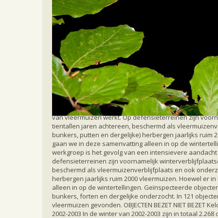
Home
Meer weten
Nieuwsberichten
Res
Resultaten Wintertellingen 200
In juni 2003 is het 3e jaarverslag van de Vleermuiswer
vleermuizen op defensieterreinen. De werkgroep is het
van vleermuizen werkt. Op defensieterreinen zijn voorn
tientallen jaren achtereen, beschermd als vleermuizenv
bunkers, putten en dergelijke) herbergen jaarlijks rui
gaan we in deze samenvatting alleen in op de wintertel
werkgroep is het gevolg van een intensievere aandacht
defensieterreinen zijn voornamelijk winterverblijfplaat
beschermd als vleermuizenverblijfplaats en ook onderzo
herbergen jaarlijks ruim 2000 vleermuizen. Hoewel er 
alleen in op de wintertellingen. Geïnspecteerde objecten 
bunkers, forten en dergelijke onderzocht. In 121 objec
vleermuizen gevonden. OBJECTEN BEZET NIET BEZET Kelder
2002-2003 In de winter van 2002-2003 zijn in totaal 2.26