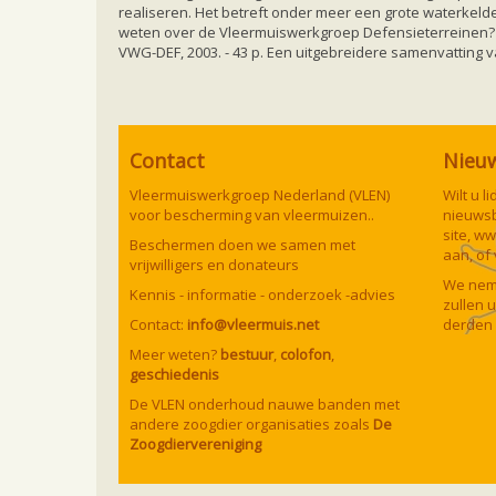
realiseren. Het betreft onder meer een grote waterkelde
weten over de Vleermuiswerkgroep Defensieterreinen? K
VWG-DEF, 2003. - 43 p. Een uitgebreidere samenvatting v
Contact
Nieu
Vleermuiswerkgroep Nederland (VLEN)
Wilt u 
voor bescherming van vleermuizen..
nieuwsb
site,
ww
Beschermen doen we samen met
aan, of
vrijwilligers en donateurs
We neme
Kennis - informatie - onderzoek -advies
zullen 
Contact:
info@vleermuis.net
derden 
Meer weten?
bestuur
,
colofon
,
geschiedenis
De VLEN onderhoud nauwe banden met
andere zoogdier organisaties zoals
De
Zoogdiervereniging