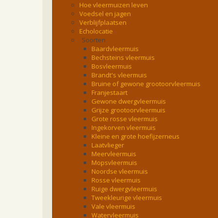
Hoe vleermuizen leven
Voedsel en jagen
Verblijfplaatsen
Echolocatie
Soorten
Baardvleermuis
Bechsteins vleermuis
Bosvleermuis
Brandt's vleermuis
Bruine of gewone grootoorvleermuis
Franjestaart
Gewone dwergvleermuis
Grijze grootoorvleermuis
Grote rosse vleermuis
Ingekorven vleermuis
Kleine en grote hoefijzerneus
Laatvlieger
Meervleermuis
Mopsvleermuis
Noordse vleermuis
Rosse vleermuis
Ruige dwergvleermuis
Tweekleurige vleermuis
Vale vleermuis
Watervleermuis