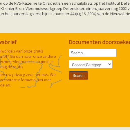
r op de RVS-Kazerne te Oirschot en een schuilplaats op het Instituut Defe
lik hier Bron: Vleermuiswerkgroep Defensieterreinen. Jaarverslag 2002 v
an het jaarverslag verschijnt in nummer 44 (jrg 16, 2004) van de Nieuwsbr
wsbrief
Documenten doorzoeke
lid worden van onze gratis
rief? Ga dan naar onze andere
w.meervleermuis.nl
en meld je
 volg deze
link
n uw privacy zeer serieus. We
uw contact informatie niet met
delen.