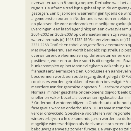
overwinteraars in 8 soort(groep)en. Derhalve was het a
regio's. De afname trad bijna geheel op in de omgeving
gestegen. Een bijzondere waarnemingen tijdens de winte
algemeenste soorten in Nederland is worden er zelden o
op plaatsen die voor onderzoekers moeilijk toegankeli
Everdingen: een laatvlieger (links) en een dwergvleermu
2001-2002 en 2002-2003 op defensieterreinen zijn waarge
watervleermuis (d) 1448 1732 1508 meervleermuis (m) 71 80
2331 2268 Grafiek en tabel: aangetroffen vleermuizen op
Met dwergvleermuizen wordt bedoeld: Pipistrellus pipi
overwinterende vleermuizen op defensieterreinen een ve
positiever, voor een andere soort is dit omgekeerd. Baa
bunkercomplex op het Marinevliegkamp Valkenburg. Kel
franjestaartvleermuizen zien. Conclusies en aanbeveling
beschermen wordt een oude ingang dicht gelegd / © Fot
conclusies worden getrokken of worden bevestigd: * V
meerdere minder geschikte objecten. * Geschikte objec
Normaal minder geschikte onderkomens (bijvoorbeeld b
sneller en vaker bezet als overwinteringslocatie dan 
* Onderhoud winterverblijven o Onderhoud dat benodigd
fasegewijs worden onderhouden. Duurzame instandhouding
verder ontwikkeld. Specifieke voorstellen van regiona
winterverblijven o In de komende jaren worden op defen
mogelijke winterverblijven als deel van die projecten.
bebouwing aanwezig zonder functie. De werkgroep zal z