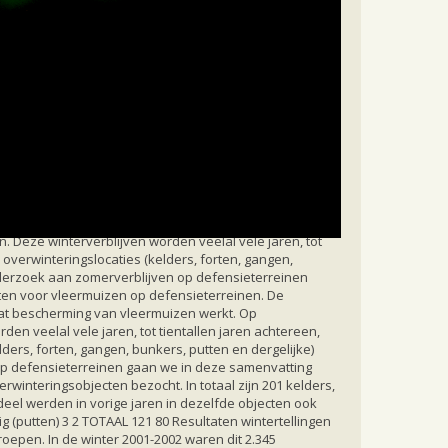
en
verslag gegeven van de beschermingsactiviteiten voor
ie die zeker mag worden getrokken is dat bescherming
 Deze winterverblijven worden veelal vele jaren, tot
verwinteringslocaties (kelders, forten, gangen,
onderzoek aan zomerverblijven op defensieterreinen
iten voor vleermuizen op defensieterreinen. De
dat bescherming van vleermuizen werkt. Op
n veelal vele jaren, tot tientallen jaren achtereen,
ers, forten, gangen, bunkers, putten en dergelijke)
 op defensieterreinen gaan we in deze samenvatting
erwinteringsobjecten bezocht. In totaal zijn 201 kelders,
eel werden in vorige jaren in dezelfde objecten ook
 (putten) 3 2 TOTAAL 121 80 Resultaten wintertellingen
roepen. In de winter 2001-2002 waren dit 2.345