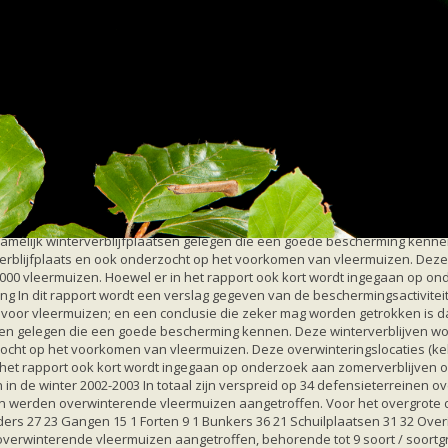
ultaten Wintertellingen 2000-2003 Vleermuiswerkgroep Defensieterreinen
0-2003 Vleermuiswerkgroep Defensieterrein
kgroep Defensieterreinen (VWG-DEF) verschenen. In dit rapport wordt een 
 gevolg van een intensievere aandacht voor vleermuizen; en een conclus
amelijk winterverblijfplaatsen gelegen die een goede bescherming kennen.
erblijfplaats en ook onderzocht op het voorkomen van vleermuizen. Deze o
m 2000 vleermuizen. Hoewel er in het rapport ook kort wordt ingegaan op 
ling In dit rapport wordt een verslag gegeven van de beschermingsactivite
 voor vleermuizen; en een conclusie die zeker mag worden getrokken is 
sen gelegen die een goede bescherming kennen. Deze winterverblijven worde
cht op het voorkomen van vleermuizen. Deze overwinteringslocaties (keld
in het rapport ook kort wordt ingegaan op onderzoek aan zomerverblijven
in de winter 2002-2003 In totaal zijn verspreid op 34 defensieterreinen ov
ten werden overwinterende vleermuizen aangetroffen. Voor het overgrote d
s 27 23 Gangen 15 1 Forten 9 1 Bunkers 36 21 Schuilplaatsen 31 32 Overig
8 overwinterende vleermuizen aangetroffen, behorende tot 9 soort / soortg