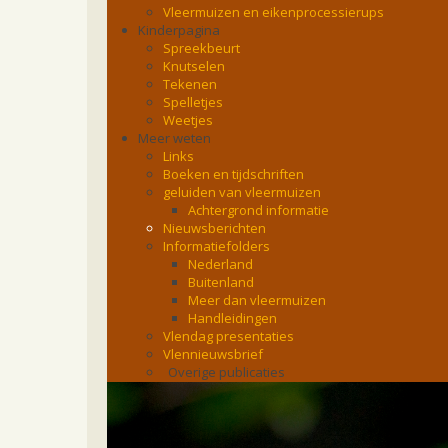
Vleermuizen en eikenprocessierups
Kinderpagina
Spreekbeurt
Knutselen
Tekenen
Spelletjes
Weetjes
Meer weten
Links
Boeken en tijdschriften
geluiden van vleermuizen
Achtergrond informatie
Nieuwsberichten
Informatiefolders
Nederland
Buitenland
Meer dan vleermuizen
Handleidingen
Vlendag presentaties
Vlennieuwsbrief
Overige publicaties
zoonose info (rabies, corona, etc)
rapporten
Handleiding
Overig