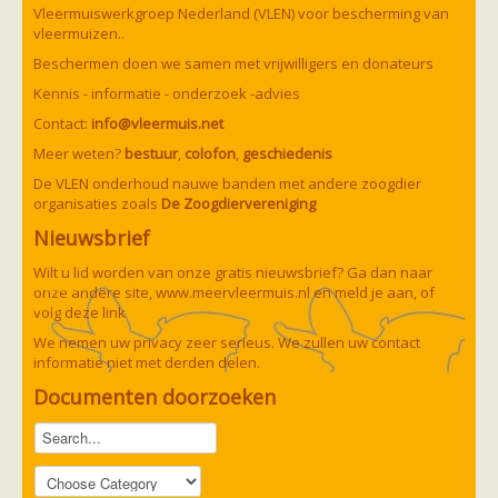
Vleermuizen in de tuin
Vleermuiswerkgroep Nederland (VLEN) voor bescherming van
Aankondiging activiteiten
vleermuizen..
Ik ben op zoek naar een detector
Beschermen doen we samen met vrijwilligers en donateurs
Ecologie en soorten
Hoe vleermuizen leven
Kennis - informatie - onderzoek -advies
Voedsel en jagen
Contact:
info@vleermuis.net
Verblijfplaatsen
Echolocatie
Meer weten?
bestuur
,
colofon
,
geschiedenis
Soorten
De VLEN onderhoud nauwe banden met andere zoogdier
Baardvleermuis
organisaties zoals
De Zoogdiervereniging
Bechsteins vleermuis
Bosvleermuis
Nieuwsbrief
Brandt's vleermuis
Bruine of gewone grootoorvleermuis
Wilt u lid worden van onze gratis nieuwsbrief? Ga dan naar
Franjestaart
onze andere site,
www.meervleermuis.nl
en meld je aan, of
Gewone grootoorvleermuis
Gewone dwergvleermuis
volg deze
link
Paul van Hoof
Grijze grootoorvleermuis
We nemen uw privacy zeer serieus. We zullen uw contact
Grote rosse vleermuis
informatie niet met derden delen.
Ingekorven vleermuis
Kleine en grote hoefijzerneus
Documenten doorzoeken
Laatvlieger
Meervleermuis
Mopsvleermuis
Noordse vleermuis
Rosse vleermuis