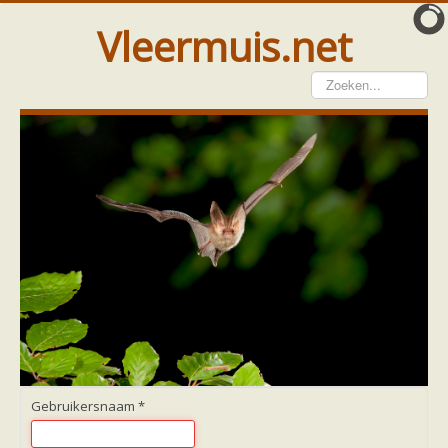
Vleermuis.net
Vleermuis gezien
Waarneming doorgeven
Wat doen wij met meldingen
Telinstructie
Waarnemingen doorgeven elders
Hulp
Vleermuis gevonden
Tijdelijke huisvesting
Vanginstructie
Hulp per email
Home
Hulp per provincie
Drenthe
Gelderland
Gebruikersnaam
*
Groningen
Flevoland