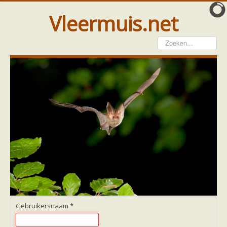
Vleermuis.net
Vleermuis gezien
Waarneming doorgeven
Wat doen wij met meldingen
Telinstructie
Waarnemingen doorgeven elders
Hulp
Vleermuis gevonden
Tijdelijke huisvesting
Vanginstructie
Hulp per email
Home
Hulp per provincie
Drenthe
Gelderland
Gebruikersnaam
*
Groningen
Flevoland