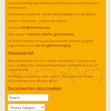
Vleermuizen in de tuin
Vleermuiswerkgroep Nederland (VLEN) voor bescherming van
Aankondiging activiteiten
vleermuizen..
Ik ben op zoek naar een detector
Beschermen doen we samen met vrijwilligers en donateurs
Ecologie en soorten
Hoe vleermuizen leven
Kennis - informatie - onderzoek -advies
Voedsel en jagen
Contact:
info@vleermuis.net
Verblijfplaatsen
Echolocatie
Meer weten?
bestuur
,
colofon
,
geschiedenis
Soorten
De VLEN onderhoud nauwe banden met andere zoogdier
Baardvleermuis
organisaties zoals
De Zoogdiervereniging
Bechsteins vleermuis
Bosvleermuis
Nieuwsbrief
Brandt's vleermuis
Bruine of gewone grootoorvleermuis
Wilt u lid worden van onze gratis nieuwsbrief? Ga dan naar
Franjestaart
onze andere site,
www.meervleermuis.nl
en meld je aan, of
Gewone grootoorvleermuis
Gewone dwergvleermuis
volg deze
link
Paul van Hoof
Grijze grootoorvleermuis
We nemen uw privacy zeer serieus. We zullen uw contact
Grote rosse vleermuis
informatie niet met derden delen.
Ingekorven vleermuis
Kleine en grote hoefijzerneus
Documenten doorzoeken
Laatvlieger
Meervleermuis
Mopsvleermuis
Noordse vleermuis
Rosse vleermuis