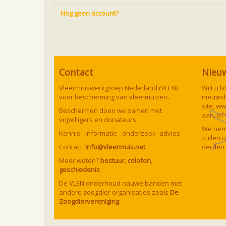
Nog geen account?
Contact
Nieu
Vleermuiswerkgroep Nederland (VLEN)
Wilt u 
voor bescherming van vleermuizen..
nieuwsb
site,
ww
Beschermen doen we samen met
aan, of
vrijwilligers en donateurs
We neme
Kennis - informatie - onderzoek -advies
zullen 
Contact:
info@vleermuis.net
derden 
Meer weten?
bestuur
,
colofon
,
geschiedenis
De VLEN onderhoud nauwe banden met
andere zoogdier organisaties zoals
De
Zoogdiervereniging