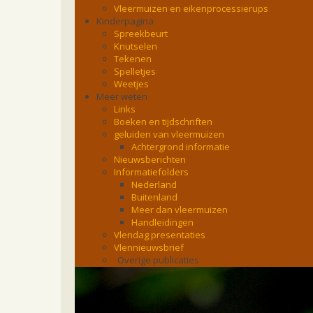
Vleermuizen en eikenprocessierups
Kinderpagina
Spreekbeurt
Knutselen
Tekenen
Spelletjes
Weetjes
Meer weten
Links
Boeken en tijdschriften
geluiden van vleermuizen
Achtergrond informatie
Nieuwsberichten
Informatiefolders
Nederland
Buitenland
Meer dan vleermuizen
Handleidingen
Vlendag presentaties
Vlennieuwsbrief
Overige publicaties
zoonose info (rabies, corona, etc)
rapporten
Handleiding
Overig