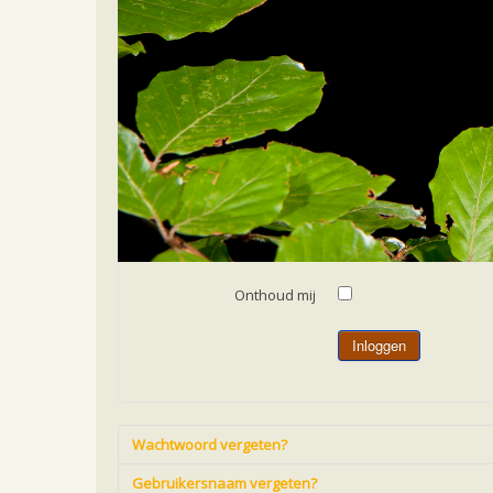
Home
Gebruikersnaam
*
Wachtwoord
*
Onthoud mij
Inloggen
Wachtwoord vergeten?
Gebruikersnaam vergeten?