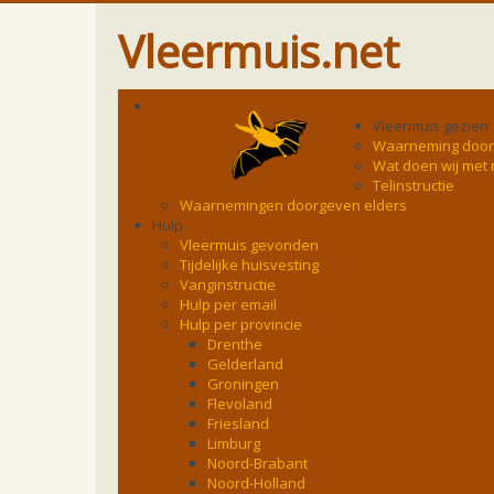
Vleermuis.net
Vleermuis gezien
Waarneming doo
Wat doen wij met
Telinstructie
Waarnemingen doorgeven elders
Hulp
Vleermuis gevonden
Tijdelijke huisvesting
Vanginstructie
Hulp per email
Hulp per provincie
Drenthe
Gelderland
Groningen
Flevoland
Friesland
Limburg
Noord-Brabant
Noord-Holland