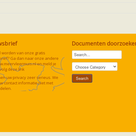
wsbrief
Documenten doorzoeke
lid worden van onze gratis
rief? Ga dan naar onze andere
w.meervleermuis.nl
en meld je
 volg deze
link
n uw privacy zeer serieus. We
uw contact informatie niet met
delen.