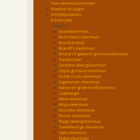
Hoe vleermuizen leven
Voedsel en jagen
Verblijfplaatsen
Echolocatie
Soorten
Baardvleermuis
Bechsteins vleermuis
Bosvleermuis
Brandt's vleermuis
Bruine of gewone grootoorvleermuis
Franjestaart
Gewone dwergvleermuis
Grijze grootoorvleermuis
Grote rosse vleermuis
Ingekorven vleermuis
Kleine en grote hoefijzerneus
Laatvlieger
Meervleermuis
Mopsvleermuis
Noordse vleermuis
Rosse vleermuis
Ruige dwergvleermuis
Tweekleurige vleermuis
Vale vleermuis
Watervleermuis