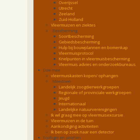
Overijssel
Utrecht
Zeeland
Zuid-Holland
Vleermuizen en ziektes
Bescherming
Soortbescherming
Gebiedsbescherming
Hulp bij bouwplannen en bomenkap
Vleermuisprotocol
Knelpunten in vleermuisbescherming
Vleermuis advies en onderzoekbureaus
Doe mee
vleermuiskasten kopen/ ophangen
Meedoen
Landelijk zoogdierwerkgroepen
Regionale of provinciale werkgroepen
Jeugd
Internationaal
Landelijke natuurverenigingen
Ik wil graag mee op vleermuisexcursie
Vleermuizen in de tuin
Aankondiging activiteiten
Ik ben op zoek naar een detector
Ecologie en soorten