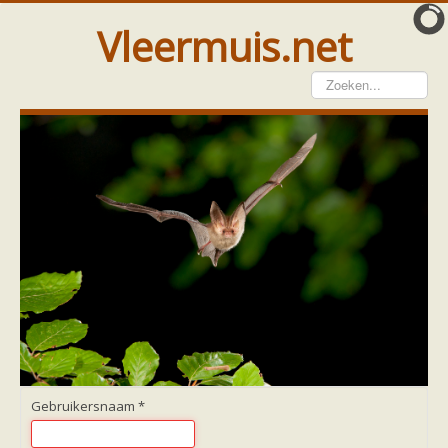
Vleermuis.net
Vleermuis gezien
Waarneming doorgeven
Wat doen wij met meldingen
Telinstructie
Waarnemingen doorgeven elders
Hulp
Vleermuis gevonden
Tijdelijke huisvesting
Vanginstructie
Hulp per email
Home
Hulp per provincie
Drenthe
Gelderland
Gebruikersnaam
*
Groningen
Flevoland