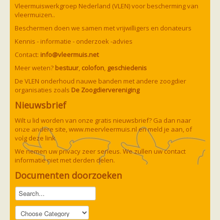
Vleermuizen in de tuin
Vleermuiswerkgroep Nederland (VLEN) voor bescherming van
Aankondiging activiteiten
vleermuizen..
Ik ben op zoek naar een detector
Beschermen doen we samen met vrijwilligers en donateurs
Ecologie en soorten
Hoe vleermuizen leven
Kennis - informatie - onderzoek -advies
Voedsel en jagen
Contact:
info@vleermuis.net
Verblijfplaatsen
Echolocatie
Meer weten?
bestuur
,
colofon
,
geschiedenis
Soorten
De VLEN onderhoud nauwe banden met andere zoogdier
Baardvleermuis
organisaties zoals
De Zoogdiervereniging
Bechsteins vleermuis
Bosvleermuis
Nieuwsbrief
Brandt's vleermuis
Bruine of gewone grootoorvleermuis
Wilt u lid worden van onze gratis nieuwsbrief? Ga dan naar
Franjestaart
onze andere site,
www.meervleermuis.nl
en meld je aan, of
Gewone grootoorvleermuis
Gewone dwergvleermuis
volg deze
link
Paul van Hoof
Grijze grootoorvleermuis
We nemen uw privacy zeer serieus. We zullen uw contact
Grote rosse vleermuis
informatie niet met derden delen.
Ingekorven vleermuis
Kleine en grote hoefijzerneus
Documenten doorzoeken
Laatvlieger
Meervleermuis
Mopsvleermuis
Noordse vleermuis
Rosse vleermuis