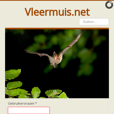
Vleermuis.net
Vleermuis gezien
Waarneming doorgeven
Wat doen wij met meldingen
Telinstructie
Waarnemingen doorgeven elders
Hulp
Vleermuis gevonden
Tijdelijke huisvesting
Vanginstructie
Hulp per email
Home
Hulp per provincie
Drenthe
Gelderland
Gebruikersnaam
*
Groningen
Flevoland