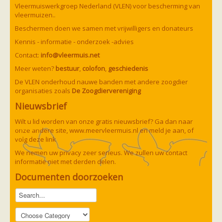
Vleermuizen in de tuin
Vleermuiswerkgroep Nederland (VLEN) voor bescherming van
Aankondiging activiteiten
vleermuizen..
Ik ben op zoek naar een detector
Beschermen doen we samen met vrijwilligers en donateurs
Ecologie en soorten
Hoe vleermuizen leven
Kennis - informatie - onderzoek -advies
Voedsel en jagen
Contact:
info@vleermuis.net
Verblijfplaatsen
Echolocatie
Meer weten?
bestuur
,
colofon
,
geschiedenis
Soorten
De VLEN onderhoud nauwe banden met andere zoogdier
Baardvleermuis
organisaties zoals
De Zoogdiervereniging
Bechsteins vleermuis
Bosvleermuis
Nieuwsbrief
Brandt's vleermuis
Bruine of gewone grootoorvleermuis
Wilt u lid worden van onze gratis nieuwsbrief? Ga dan naar
Franjestaart
onze andere site,
www.meervleermuis.nl
en meld je aan, of
Gewone grootoorvleermuis
Gewone dwergvleermuis
volg deze
link
Paul van Hoof
Grijze grootoorvleermuis
We nemen uw privacy zeer serieus. We zullen uw contact
Grote rosse vleermuis
informatie niet met derden delen.
Ingekorven vleermuis
Kleine en grote hoefijzerneus
Documenten doorzoeken
Laatvlieger
Meervleermuis
Mopsvleermuis
Noordse vleermuis
Rosse vleermuis