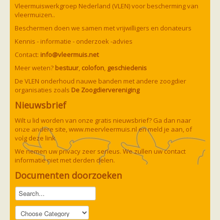
Vleermuizen in de tuin
Vleermuiswerkgroep Nederland (VLEN) voor bescherming van
Aankondiging activiteiten
vleermuizen..
Ik ben op zoek naar een detector
Beschermen doen we samen met vrijwilligers en donateurs
Ecologie en soorten
Hoe vleermuizen leven
Kennis - informatie - onderzoek -advies
Voedsel en jagen
Contact:
info@vleermuis.net
Verblijfplaatsen
Echolocatie
Meer weten?
bestuur
,
colofon
,
geschiedenis
Soorten
De VLEN onderhoud nauwe banden met andere zoogdier
Baardvleermuis
organisaties zoals
De Zoogdiervereniging
Bechsteins vleermuis
Bosvleermuis
Nieuwsbrief
Brandt's vleermuis
Bruine of gewone grootoorvleermuis
Wilt u lid worden van onze gratis nieuwsbrief? Ga dan naar
Franjestaart
onze andere site,
www.meervleermuis.nl
en meld je aan, of
Gewone grootoorvleermuis
Gewone dwergvleermuis
volg deze
link
Paul van Hoof
Grijze grootoorvleermuis
We nemen uw privacy zeer serieus. We zullen uw contact
Grote rosse vleermuis
informatie niet met derden delen.
Ingekorven vleermuis
Kleine en grote hoefijzerneus
Documenten doorzoeken
Laatvlieger
Meervleermuis
Mopsvleermuis
Noordse vleermuis
Rosse vleermuis