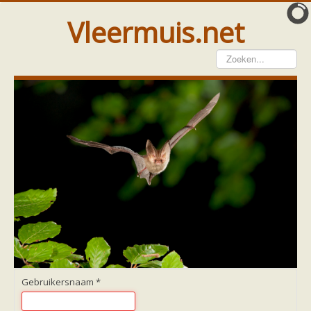
Vleermuis.net
Vleermuis gezien
Waarneming doorgeven
Wat doen wij met meldingen
Telinstructie
Waarnemingen doorgeven elders
Hulp
Vleermuis gevonden
Tijdelijke huisvesting
Vanginstructie
Hulp per email
Home
Hulp per provincie
Drenthe
Gelderland
Gebruikersnaam
*
Groningen
Flevoland