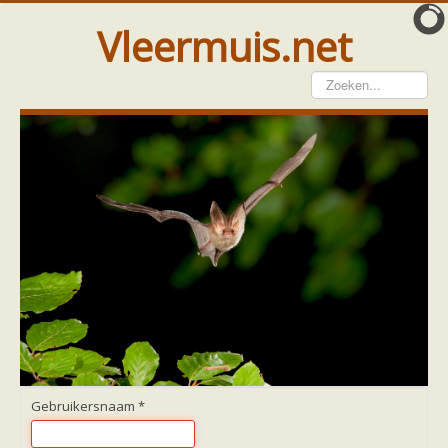
Vleermuis.net
Vleermuis gezien
Waarneming doorgeven
Wat doen wij met meldingen
Telinstructie
Waarnemingen doorgeven elders
Hulp
Vleermuis gevonden
Tijdelijke huisvesting
Vanginstructie
Hulp per email
Home
Hulp per provincie
Drenthe
Gelderland
Gebruikersnaam
*
Groningen
Flevoland