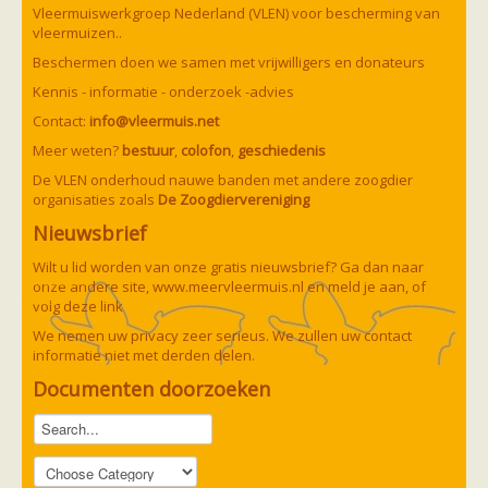
Vleermuizen in de tuin
Vleermuiswerkgroep Nederland (VLEN) voor bescherming van
Aankondiging activiteiten
vleermuizen..
Ik ben op zoek naar een detector
Beschermen doen we samen met vrijwilligers en donateurs
Ecologie en soorten
Hoe vleermuizen leven
Kennis - informatie - onderzoek -advies
Voedsel en jagen
Contact:
info@vleermuis.net
Verblijfplaatsen
Echolocatie
Meer weten?
bestuur
,
colofon
,
geschiedenis
Soorten
De VLEN onderhoud nauwe banden met andere zoogdier
Baardvleermuis
organisaties zoals
De Zoogdiervereniging
Bechsteins vleermuis
Bosvleermuis
Nieuwsbrief
Brandt's vleermuis
Bruine of gewone grootoorvleermuis
Wilt u lid worden van onze gratis nieuwsbrief? Ga dan naar
Franjestaart
onze andere site,
www.meervleermuis.nl
en meld je aan, of
Gewone grootoorvleermuis
Gewone dwergvleermuis
volg deze
link
Paul van Hoof
Grijze grootoorvleermuis
We nemen uw privacy zeer serieus. We zullen uw contact
Grote rosse vleermuis
informatie niet met derden delen.
Ingekorven vleermuis
Kleine en grote hoefijzerneus
Documenten doorzoeken
Laatvlieger
Meervleermuis
Mopsvleermuis
Noordse vleermuis
Rosse vleermuis