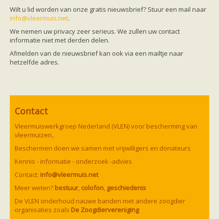
Friesland
Wilt u lid worden van onze gratis nieuwsbrief? Stuur een mail naar
Limburg
info@vleermuis.net
.
Noord-Brabant
Noord-Holland
We nemen uw privacy zeer serieus. We zullen uw contact
Overijssel
informatie niet met derden delen.
Utrecht
Afmelden van de nieuwsbrief kan ook via een mailtje naar
Zeeland
hetzelfde adres.
Zuid-Holland
Vleermuizen en ziektes
Bescherming
Soortbescherming
Gebiedsbescherming
Hulp bij bouwplannen en bomenkap
Contact
Vleermuisprotocol
Knelpunten in vleermuisbescherming
Vleermuiswerkgroep Nederland (VLEN) voor bescherming van
Vleermuis advies en onderzoekbureaus
vleermuizen..
Doe mee
Beschermen doen we samen met vrijwilligers en donateurs
vleermuiskasten kopen/ ophangen
Meedoen
Kennis - informatie - onderzoek -advies
Landelijk zoogdierwerkgroepen
Contact:
info@vleermuis.net
Regionale of provinciale werkgroepen
Jeugd
Meer weten?
bestuur
,
colofon
,
geschiedenis
Internationaal
De VLEN onderhoud nauwe banden met andere zoogdier
Landelijke natuurverenigingen
organisaties zoals
De Zoogdiervereniging
Ik wil graag mee op vleermuisexcursie