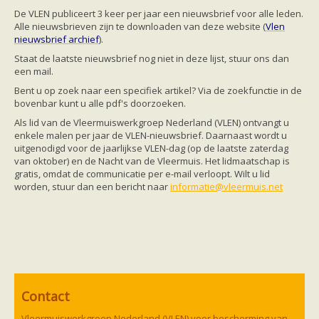
Friesland
De VLEN publiceert 3 keer per jaar een nieuwsbrief voor alle leden.
Limburg
Alle nieuwsbrieven zijn te downloaden
van deze website (
Vlen
Noord-Brabant
nieuwsbrief archief
).
Noord-Holland
Overijssel
Staat de laatste nieuwsbrief nog niet in deze lijst, stuur ons dan
Utrecht
een mail.
Zeeland
Bent u op zoek naar een specifiek artikel? Via de zoekfunctie in de
Zuid-Holland
bovenbar kunt u alle pdf's doorzoeken.
Vleermuizen en ziektes
Bescherming
Als lid van de Vleermuiswerkgroep Nederland (VLEN) ontvangt u
Soortbescherming
enkele malen per jaar de VLEN-nieuwsbrief. Daarnaast wordt u
Gebiedsbescherming
uitgenodigd voor de jaarlijkse VLEN-dag (op de laatste zaterdag
Hulp bij bouwplannen en bomenkap
van oktober) en de Nacht van de Vleermuis. Het lidmaatschap is
Vleermuisprotocol
gratis, omdat de communicatie per e-mail verloopt. Wilt u lid
Knelpunten in vleermuisbescherming
worden, stuur dan een bericht naar
informatie@vleermuis.net
Vleermuis advies en onderzoekbureaus
Doe mee
vleermuiskasten kopen/ ophangen
Meedoen
Landelijk zoogdierwerkgroepen
Regionale of provinciale werkgroepen
Jeugd
Internationaal
Contact
Landelijke natuurverenigingen
Ik wil graag mee op vleermuisexcursie
Vleermuiswerkgroep Nederland (VLEN) voor bescherming van