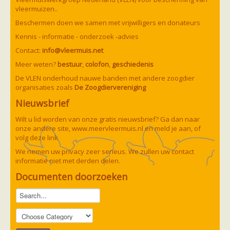
Vleermuizen in de tuin
vleermuizen..
Aankondiging activiteiten
Ik ben op zoek naar een detector
Beschermen doen we samen met vrijwilligers en donateurs
Ecologie en soorten
Kennis - informatie - onderzoek -advies
Hoe vleermuizen leven
Voedsel en jagen
Contact:
info@vleermuis.net
Verblijfplaatsen
Meer weten?
bestuur
,
colofon
,
geschiedenis
Echolocatie
Soorten
De VLEN onderhoud nauwe banden met andere zoogdier
Baardvleermuis
organisaties zoals
De Zoogdiervereniging
Bechsteins vleermuis
Nieuwsbrief
Bosvleermuis
Brandt's vleermuis
Wilt u lid worden van onze gratis nieuwsbrief? Ga dan naar
Bruine of gewone grootoorvleermuis
onze andere site,
www.meervleermuis.nl
en meld je aan, of
Franjestaart
Gewone grootoorvleermuis
volg deze
link
Gewone dwergvleermuis
Paul van Hoof
Grijze grootoorvleermuis
We nemen uw privacy zeer serieus. We zullen uw contact
Grote rosse vleermuis
informatie niet met derden delen.
Ingekorven vleermuis
Documenten doorzoeken
Kleine en grote hoefijzerneus
Laatvlieger
Meervleermuis
Mopsvleermuis
Noordse vleermuis
Rosse vleermuis