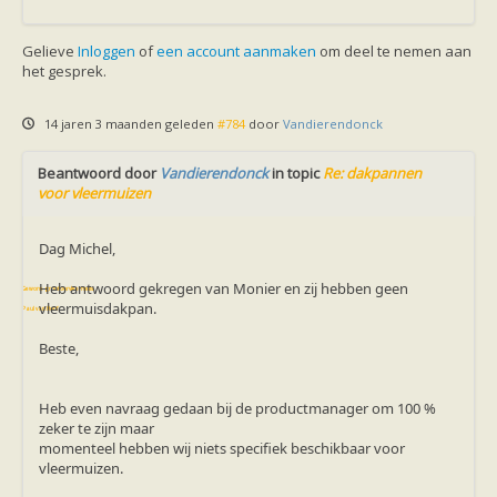
Vleermuizen in de tuin
Aankondiging activiteiten
Ik ben op zoek naar een detector
Gelieve
Inloggen
of
een account aanmaken
om deel te nemen aan
Ecologie en soorten
het gesprek.
Hoe vleermuizen leven
Voedsel en jagen
Verblijfplaatsen
14 jaren 3 maanden geleden
#784
door
Vandierendonck
Echolocatie
Soorten
Beantwoord door
Vandierendonck
in topic
Re: dakpannen
Baardvleermuis
voor vleermuizen
Bechsteins vleermuis
Bosvleermuis
Brandt's vleermuis
Dag Michel,
Bruine of gewone grootoorvleermuis
Franjestaart
Heb antwoord gekregen van Monier en zij hebben geen
Gewone grootoorvleermuis
Gewone dwergvleermuis
vleermuisdakpan.
Paul van Hoof
Grijze grootoorvleermuis
Grote rosse vleermuis
Beste,
Ingekorven vleermuis
Kleine en grote hoefijzerneus
Laatvlieger
Heb even navraag gedaan bij de productmanager om 100 %
Meervleermuis
zeker te zijn maar
Mopsvleermuis
momenteel hebben wij niets specifiek beschikbaar voor
Noordse vleermuis
vleermuizen.
Rosse vleermuis