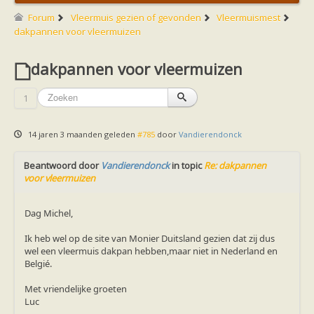
Friesland
Limburg
Forum
Vleermuis gezien of gevonden
Vleermuismest
Noord-Brabant
dakpannen voor vleermuizen
Noord-Holland
Overijssel
dakpannen voor vleermuizen
Utrecht
Zeeland
Zuid-Holland
1
Vleermuizen en ziektes
Bescherming
Soortbescherming
14 jaren 3 maanden geleden
#785
door
Vandierendonck
Gebiedsbescherming
Hulp bij bouwplannen en bomenkap
Beantwoord door
Vleermuisprotocol
Vandierendonck
in topic
Re: dakpannen
voor vleermuizen
Knelpunten in vleermuisbescherming
Vleermuis advies en onderzoekbureaus
Doe mee
Dag Michel,
vleermuiskasten kopen/ ophangen
Meedoen
Ik heb wel op de site van Monier Duitsland gezien dat zij dus
Landelijk zoogdierwerkgroepen
wel een vleermuis dakpan hebben,maar niet in Nederland en
Regionale of provinciale werkgroepen
Belgié.
Jeugd
Internationaal
Met vriendelijke groeten
Landelijke natuurverenigingen
Luc
Ik wil graag mee op vleermuisexcursie