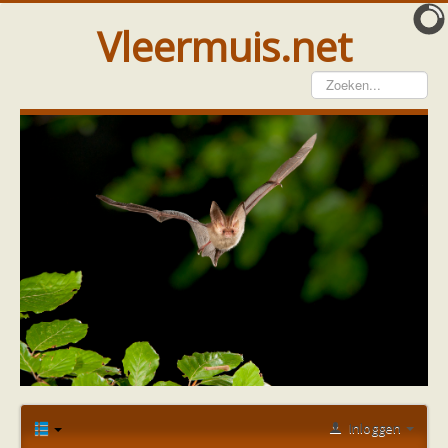
Vleermuis.net
Vleermuis gezien
Waarneming doorgeven
Wat doen wij met meldingen
Telinstructie
Waarnemingen doorgeven elders
Hulp
Vleermuis gevonden
Tijdelijke huisvesting
Vanginstructie
Hulp per email
Home
Forum
Vleermuis gezien of gevonden
Hulp per provincie
Vleermuismest
dakpannen voor vleermuizen
Drenthe
Gelderland
Groningen
Inloggen
Flevoland