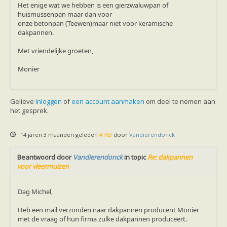
Ruige dwergvleermuis
Het enige wat we hebben is een gierzwaluwpan of
Tweekleurige vleermuis
huismussenpan maar dan voor
Vale vleermuis
onze betonpan (Teewen)maar niet voor keramische
Watervleermuis
dakpannen.
Vleermuizen en eikenprocessierups
Kinderpagina
Met vriendelijke groeten,
Spreekbeurt
Knutselen
Monier
Tekenen
Spelletjes
Weetjes
Gelieve
Inloggen
of
een account aanmaken
om deel te nemen aan
Meer weten
het gesprek.
Links
Boeken en tijdschriften
geluiden van vleermuizen
14 jaren 3 maanden geleden
#783
door
Vandierendonck
Achtergrond informatie
Nieuwsberichten
Beantwoord door
Vandierendonck
in topic
Re: dakpannen
Informatiefolders
voor vleermuizen
Nederland
Buitenland
Meer dan vleermuizen
Dag Michel,
Handleidingen
Vlendag presentaties
Heb een mail verzonden naar dakpannen producent Monier
Vlennieuwsbrief
met de vraag of hun firma zulke dakpannen produceert.
Overige publicaties