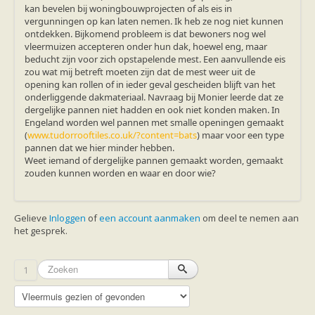
kan bevelen bij woningbouwprojecten of als eis in
vergunningen op kan laten nemen. Ik heb ze nog niet kunnen
ontdekken. Bijkomend probleem is dat bewoners nog wel
vleermuizen accepteren onder hun dak, hoewel eng, maar
beducht zijn voor zich opstapelende mest. Een aanvullende eis
zou wat mij betreft moeten zijn dat de mest weer uit de
opening kan rollen of in ieder geval gescheiden blijft van het
onderliggende dakmateriaal. Navraag bij Monier leerde dat ze
dergelijke pannen niet hadden en ook niet konden maken. In
Engeland worden wel pannen met smalle openingen gemaakt
(
www.tudorrooftiles.co.uk/?content=bats
) maar voor een type
pannen dat we hier minder hebben.
Weet iemand of dergelijke pannen gemaakt worden, gemaakt
zouden kunnen worden en waar en door wie?
Gelieve
Inloggen
of
een account aanmaken
om deel te nemen aan
het gesprek.
1