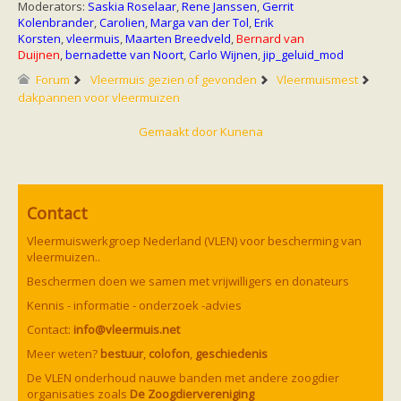
Moderators:
Saskia Roselaar
,
Rene Janssen
,
Gerrit
Kolenbrander
,
Carolien
,
Marga van der Tol
,
Erik
Korsten
,
vleermuis
,
Maarten Breedveld
,
Bernard van
Duijnen
,
bernadette van Noort
,
Carlo Wijnen
,
jip_geluid_mod
Forum
Vleermuis gezien of gevonden
Vleermuismest
dakpannen voor vleermuizen
Gemaakt door
Kunena
Contact
Vleermuiswerkgroep Nederland (VLEN) voor bescherming van
vleermuizen..
Beschermen doen we samen met vrijwilligers en donateurs
Kennis - informatie - onderzoek -advies
Contact:
info@vleermuis.net
Meer weten?
bestuur
,
colofon
,
geschiedenis
De VLEN onderhoud nauwe banden met andere zoogdier
organisaties zoals
De Zoogdiervereniging