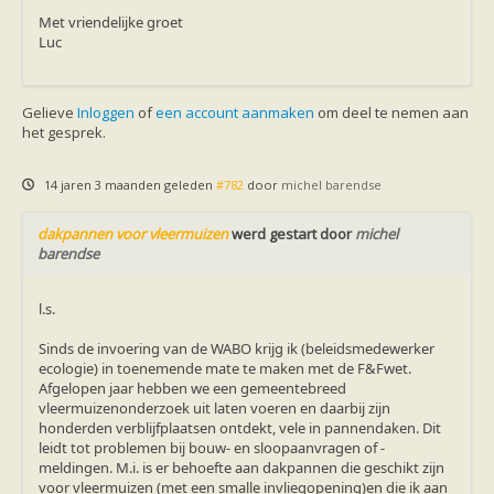
zoonose info (rabies, corona, etc)
Met vriendelijke groet
rapporten
Luc
Handleiding
Overig
Video beelden
Forum
Gelieve
Inloggen
of
een account aanmaken
om deel te nemen aan
Naar het forum
het gesprek.
14 jaren 3 maanden geleden
#782
door
michel barendse
dakpannen voor vleermuizen
werd gestart door
michel
barendse
l.s.
Sinds de invoering van de WABO krijg ik (beleidsmedewerker
ecologie) in toenemende mate te maken met de F&Fwet.
Afgelopen jaar hebben we een gemeentebreed
vleermuizenonderzoek uit laten voeren en daarbij zijn
honderden verblijfplaatsen ontdekt, vele in pannendaken. Dit
leidt tot problemen bij bouw- en sloopaanvragen of -
meldingen. M.i. is er behoefte aan dakpannen die geschikt zijn
voor vleermuizen (met een smalle invliegopening)en die ik aan