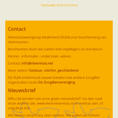
zoonose info (rabies, corona, etc)
Gemaakt door
Kunena
rapporten
Handleiding
Overig
Video beelden
Forum
Contact
Naar het forum
Vleermuiswerkgroep Nederland (VLEN) voor bescherming van
vleermuizen..
Beschermen doen we samen met vrijwilligers en donateurs
Kennis - informatie - onderzoek -advies
Contact:
info@vleermuis.net
Meer weten?
bestuur
,
colofon
,
geschiedenis
De VLEN onderhoud nauwe banden met andere zoogdier
organisaties zoals
De Zoogdiervereniging
Nieuwsbrief
Wilt u lid worden van onze gratis nieuwsbrief? Ga dan naar
onze andere site,
www.meervleermuis.nl
en meld je aan, of
volg deze
link
We nemen uw privacy zeer serieus. We zullen uw contact