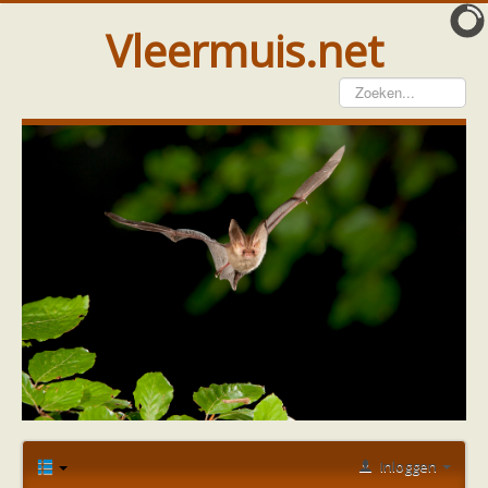
Vleermuis.net
Vleermuis gezien
Waarneming doorgeven
Wat doen wij met meldingen
Telinstructie
Waarnemingen doorgeven elders
Hulp
Vleermuis gevonden
Tijdelijke huisvesting
Vanginstructie
Hulp per email
Home
Forum
Bescherming
Hulp per provincie
red onze vleermuizen
Vergunnig lichtmasten
Drenthe
Gelderland
Groningen
Inloggen
Flevoland