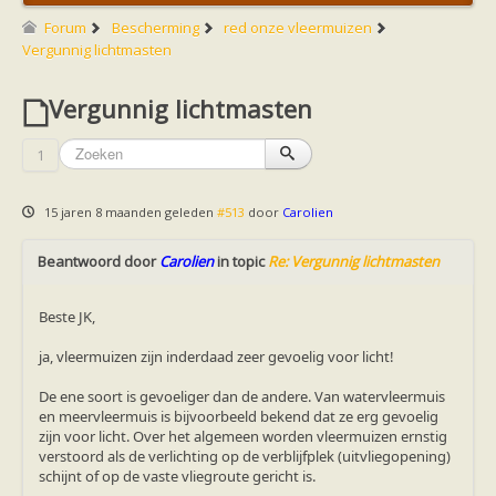
Friesland
Limburg
Forum
Bescherming
red onze vleermuizen
Noord-Brabant
Vergunnig lichtmasten
Noord-Holland
Overijssel
Vergunnig lichtmasten
Utrecht
Zeeland
Zuid-Holland
1
Vleermuizen en ziektes
Bescherming
Soortbescherming
15 jaren 8 maanden geleden
#513
door
Carolien
Gebiedsbescherming
Hulp bij bouwplannen en bomenkap
Beantwoord door
Vleermuisprotocol
Carolien
in topic
Re: Vergunnig lichtmasten
Knelpunten in vleermuisbescherming
Vleermuis advies en onderzoekbureaus
Beste JK,
Doe mee
vleermuiskasten kopen/ ophangen
ja, vleermuizen zijn inderdaad zeer gevoelig voor licht!
Meedoen
Landelijk zoogdierwerkgroepen
De ene soort is gevoeliger dan de andere. Van watervleermuis
Regionale of provinciale werkgroepen
en meervleermuis is bijvoorbeeld bekend dat ze erg gevoelig
Jeugd
zijn voor licht. Over het algemeen worden vleermuizen ernstig
Internationaal
verstoord als de verlichting op de verblijfplek (uitvliegopening)
Landelijke natuurverenigingen
schijnt of op de vaste vliegroute gericht is.
Ik wil graag mee op vleermuisexcursie