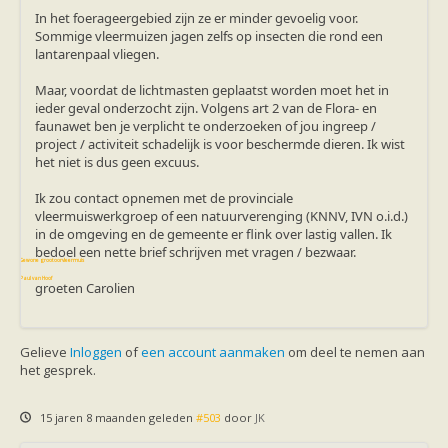
Vleermuizen in de tuin
In het foerageergebied zijn ze er minder gevoelig voor.
Aankondiging activiteiten
Sommige vleermuizen jagen zelfs op insecten die rond een
Ik ben op zoek naar een detector
lantarenpaal vliegen.
Ecologie en soorten
Hoe vleermuizen leven
Maar, voordat de lichtmasten geplaatst worden moet het in
Voedsel en jagen
ieder geval onderzocht zijn. Volgens art 2 van de Flora- en
Verblijfplaatsen
faunawet ben je verplicht te onderzoeken of jou ingreep /
Echolocatie
project / activiteit schadelijk is voor beschermde dieren. Ik wist
Soorten
het niet is dus geen excuus.
Baardvleermuis
Bechsteins vleermuis
Ik zou contact opnemen met de provinciale
Bosvleermuis
vleermuiswerkgroep of een natuurverenging (KNNV, IVN o.i.d.)
Brandt's vleermuis
in de omgeving en de gemeente er flink over lastig vallen. Ik
Bruine of gewone grootoorvleermuis
bedoel een nette brief schrijven met vragen / bezwaar.
Franjestaart
Gewone grootoorvleermuis
Gewone dwergvleermuis
Paul van Hoof
groeten Carolien
Grijze grootoorvleermuis
Grote rosse vleermuis
Ingekorven vleermuis
Kleine en grote hoefijzerneus
Gelieve
Inloggen
of
een account aanmaken
om deel te nemen aan
Laatvlieger
het gesprek.
Meervleermuis
Mopsvleermuis
Noordse vleermuis
15 jaren 8 maanden geleden
#503
door
JK
Rosse vleermuis