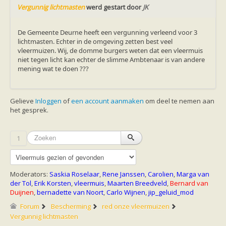
Ruige dwergvleermuis
Vergunnig lichtmasten
werd gestart door
JK
Tweekleurige vleermuis
Vale vleermuis
Watervleermuis
De Gemeente Deurne heeft een vergunning verleend voor 3
Vleermuizen en eikenprocessierups
lichtmasten. Echter in de omgeving zetten best veel
Kinderpagina
vleermuizen. Wij, de domme burgers weten dat een vleermuis
Spreekbeurt
niet tegen licht kan echter de slimme Ambtenaar is van andere
Knutselen
mening wat te doen ???
Tekenen
Spelletjes
Weetjes
Gelieve
Inloggen
of
een account aanmaken
om deel te nemen aan
Meer weten
het gesprek.
Links
Boeken en tijdschriften
geluiden van vleermuizen
1
Achtergrond informatie
Nieuwsberichten
Informatiefolders
Nederland
Moderators:
Saskia Roselaar
,
Rene Janssen
,
Carolien
,
Marga van
Buitenland
der Tol
,
Erik Korsten
,
vleermuis
,
Maarten Breedveld
,
Bernard van
Meer dan vleermuizen
Duijnen
,
bernadette van Noort
,
Carlo Wijnen
,
jip_geluid_mod
Handleidingen
Vlendag presentaties
Forum
Bescherming
red onze vleermuizen
Vlennieuwsbrief
Vergunnig lichtmasten
Overige publicaties