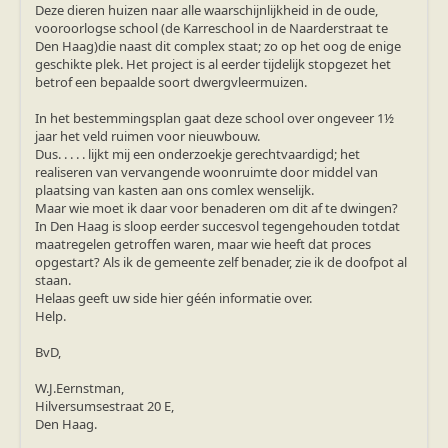
Ruige dwergvleermuis
Deze dieren huizen naar alle waarschijnlijkheid in de oude,
Tweekleurige vleermuis
vooroorlogse school (de Karreschool in de Naarderstraat te
Vale vleermuis
Den Haag)die naast dit complex staat; zo op het oog de enige
Watervleermuis
geschikte plek. Het project is al eerder tijdelijk stopgezet het
Vleermuizen en eikenprocessierups
betrof een bepaalde soort dwergvleermuizen.
Kinderpagina
Spreekbeurt
In het bestemmingsplan gaat deze school over ongeveer 1½
Knutselen
jaar het veld ruimen voor nieuwbouw.
Tekenen
Dus. . . . . lijkt mij een onderzoekje gerechtvaardigd; het
Spelletjes
realiseren van vervangende woonruimte door middel van
Weetjes
plaatsing van kasten aan ons comlex wenselijk.
Meer weten
Maar wie moet ik daar voor benaderen om dit af te dwingen?
Links
In Den Haag is sloop eerder succesvol tegengehouden totdat
Boeken en tijdschriften
maatregelen getroffen waren, maar wie heeft dat proces
geluiden van vleermuizen
opgestart? Als ik de gemeente zelf benader, zie ik de doofpot al
Achtergrond informatie
staan.
Nieuwsberichten
Helaas geeft uw side hier géén informatie over.
Informatiefolders
Help.
Nederland
Buitenland
BvD,
Meer dan vleermuizen
Handleidingen
W.J.Eernstman,
Vlendag presentaties
Hilversumsestraat 20 E,
Vlennieuwsbrief
Den Haag.
Overige publicaties