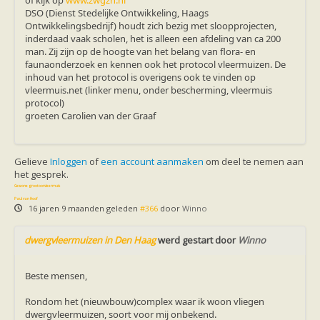
of kijk op
www.zwgzh.nl
Vleermuizen in de tuin
DSO (Dienst Stedelijke Ontwikkeling, Haags
Aankondiging activiteiten
Ontwikkelingsbedrijf) houdt zich bezig met sloopprojecten,
Ik ben op zoek naar een detector
inderdaad vaak scholen, het is alleen een afdeling van ca 200
Ecologie en soorten
man. Zij zijn op de hoogte van het belang van flora- en
Hoe vleermuizen leven
faunaonderzoek en kennen ook het protocol vleermuizen. De
Voedsel en jagen
inhoud van het protocol is overigens ook te vinden op
Verblijfplaatsen
vleermuis.net (linker menu, onder bescherming, vleermuis
Echolocatie
protocol)
Soorten
groeten Carolien van der Graaf
Baardvleermuis
Bechsteins vleermuis
Bosvleermuis
Brandt's vleermuis
Gelieve
Inloggen
of
een account aanmaken
om deel te nemen aan
Bruine of gewone grootoorvleermuis
het gesprek.
Franjestaart
Gewone grootoorvleermuis
Gewone dwergvleermuis
Paul van Hoof
Grijze grootoorvleermuis
16 jaren 9 maanden geleden
#366
door
Winno
Grote rosse vleermuis
Ingekorven vleermuis
dwergvleermuizen in Den Haag
werd gestart door
Winno
Kleine en grote hoefijzerneus
Laatvlieger
Meervleermuis
Beste mensen,
Mopsvleermuis
Noordse vleermuis
Rondom het (nieuwbouw)complex waar ik woon vliegen
Rosse vleermuis
dwergvleermuizen, soort voor mij onbekend.