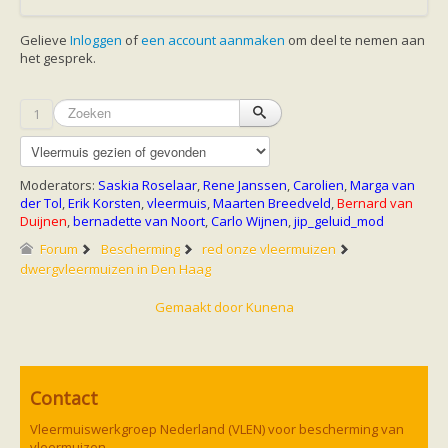
zoonose info (rabies, corona, etc)
rapporten
Gelieve
Inloggen
of
een account aanmaken
om deel te nemen aan
Handleiding
het gesprek.
Overig
Video beelden
Forum
1
Naar het forum
Moderators:
Saskia Roselaar
,
Rene Janssen
,
Carolien
,
Marga van
der Tol
,
Erik Korsten
,
vleermuis
,
Maarten Breedveld
,
Bernard van
Duijnen
,
bernadette van Noort
,
Carlo Wijnen
,
jip_geluid_mod
Forum
Bescherming
red onze vleermuizen
dwergvleermuizen in Den Haag
Gemaakt door
Kunena
Contact
Vleermuiswerkgroep Nederland (VLEN) voor bescherming van
vleermuizen..