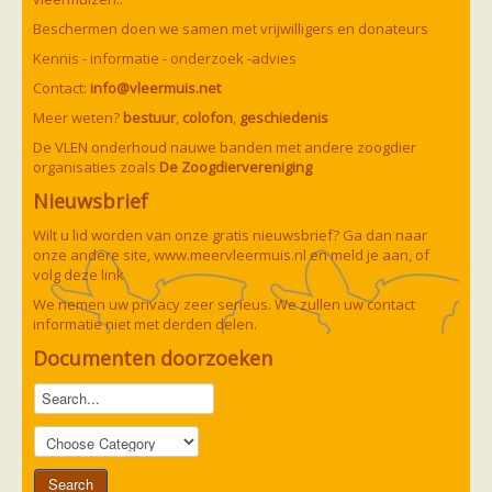
Beschermen doen we samen met vrijwilligers en donateurs
Kennis - informatie - onderzoek -advies
Contact:
info@vleermuis.net
Meer weten?
bestuur
,
colofon
,
geschiedenis
De VLEN onderhoud nauwe banden met andere zoogdier
organisaties zoals
De Zoogdiervereniging
Nieuwsbrief
Wilt u lid worden van onze gratis nieuwsbrief? Ga dan naar
onze andere site,
www.meervleermuis.nl
en meld je aan, of
volg deze
link
We nemen uw privacy zeer serieus. We zullen uw contact
informatie niet met derden delen.
Documenten doorzoeken