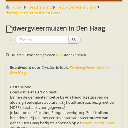
Friesland
Limburg
Forum
Bescherming
red onze vleermuizen
Noord-Brabant
dwergvleermuizen in Den Haag
Noord-Holland
Overijssel
dwergvleermuizen in Den Haag
Utrecht
Zeeland
Zuid-Holland
1
Vleermuizen en ziektes
Bescherming
Soortbescherming
16 jaren 9 maanden geleden
#367
door
Carolien
Gebiedsbescherming
Hulp bij bouwplannen en bomenkap
Beantwoord door
Vleermuisprotocol
Carolien
in topic
Re:dwergvleermuizen in
Den Haag
Knelpunten in vleermuisbescherming
Vleermuis advies en onderzoekbureaus
Doe mee
Beste Winno,
vleermuiskasten kopen/ ophangen
Goed dat je er alert op bent.
Meedoen
Binnen de gemeente moet je bij Ans Hendrikse zijn van de
Landelijk zoogdierwerkgroepen
afdeling Stedelijke structuren. Zij houdt zich o.a. bezig met de
Regionale of provinciale werkgroepen
NDFF (databank voor gegevens)
Jeugd
Je kunt ook de Stichting Zoogdierwerkgroep Zuid-Holland
Internationaal
benaderen. Zij zijn met een inventarisatie vleermuizen van
Landelijke natuurverenigingen
geheel Den Haag bezig.zie adressen op de
www.vleermuis.net
Ik wil graag mee op vleermuisexcursie