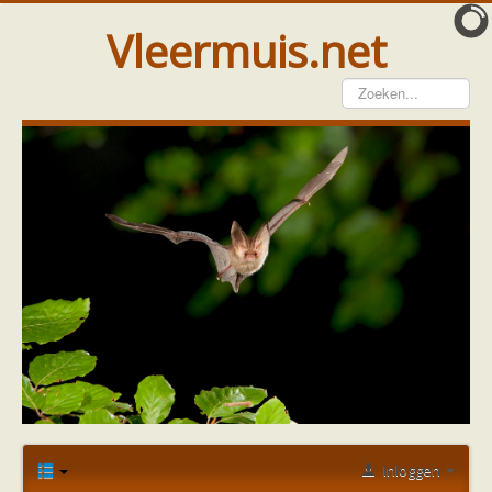
Vleermuis.net
Vleermuis gezien
Waarneming doorgeven
Wat doen wij met meldingen
Telinstructie
Waarnemingen doorgeven elders
Hulp
Vleermuis gevonden
Tijdelijke huisvesting
Vanginstructie
Hulp per email
Home
Forum
Bescherming
Hulp per provincie
red onze vleermuizen
dwergvleermuizen in Den Haag
Drenthe
Gelderland
Groningen
Inloggen
Flevoland