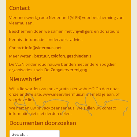
zoonose info (rabies, corona, etc)
Contact
rapporten
Handleiding
Vleermuiswerkgroep Nederland (VLEN) voor bescherming van
Overig
vleermuizen..
Video beelden
Forum
Beschermen doen we samen met vrijwilligers en donateurs
Naar het forum
Kennis - informatie - onderzoek -advies
Contact:
info@vleermuis.net
Meer weten?
bestuur
,
colofon
,
geschiedenis
De VLEN onderhoud nauwe banden met andere zoogdier
organisaties zoals
De Zoogdiervereniging
Nieuwsbrief
Wilt u lid worden van onze gratis nieuwsbrief? Ga dan naar
onze andere site,
www.meervleermuis.nl
en meld je aan, of
volg deze
link
We nemen uw privacy zeer serieus. We zullen uw contact
informatie niet met derden delen.
Documenten doorzoeken