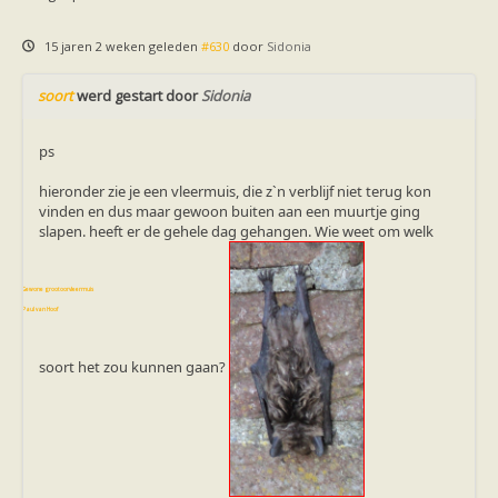
Vleermuizen in de tuin
Aankondiging activiteiten
Ik ben op zoek naar een detector
15 jaren 2 weken geleden
#630
door
Sidonia
Ecologie en soorten
Hoe vleermuizen leven
soort
werd gestart door
Sidonia
Voedsel en jagen
Verblijfplaatsen
Echolocatie
ps
Soorten
Baardvleermuis
hieronder zie je een vleermuis, die z`n verblijf niet terug kon
Bechsteins vleermuis
vinden en dus maar gewoon buiten aan een muurtje ging
Bosvleermuis
slapen. heeft er de gehele dag gehangen. Wie weet om welk
Brandt's vleermuis
Bruine of gewone grootoorvleermuis
Franjestaart
Gewone grootoorvleermuis
Gewone dwergvleermuis
Paul van Hoof
Grijze grootoorvleermuis
Grote rosse vleermuis
Ingekorven vleermuis
soort het zou kunnen gaan?
Kleine en grote hoefijzerneus
Laatvlieger
Meervleermuis
Mopsvleermuis
Noordse vleermuis
Rosse vleermuis