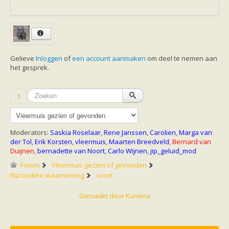
Ruige dwergvleermuis
Tweekleurige vleermuis
Vale vleermuis
Watervleermuis
Vleermuizen en eikenprocessierups
Kinderpagina
Gelieve
Inloggen
Spreekbeurt
of
een account aanmaken
om deel te nemen aan
het gesprek.
Knutselen
Tekenen
Spelletjes
Weetjes
1
Meer weten
Links
Boeken en tijdschriften
geluiden van vleermuizen
Moderators:
Saskia Roselaar
,
Rene Janssen
,
Carolien
,
Marga van
Achtergrond informatie
der Tol
,
Erik Korsten
,
vleermuis
,
Maarten Breedveld
,
Bernard van
Nieuwsberichten
Duijnen
,
bernadette van Noort
,
Carlo Wijnen
,
jip_geluid_mod
Informatiefolders
Forum
Vleermuis gezien of gevonden
Nederland
Bijzondere waarneming
soort
Buitenland
Meer dan vleermuizen
Gemaakt door
Kunena
Handleidingen
Vlendag presentaties
Vlennieuwsbrief
Overige publicaties