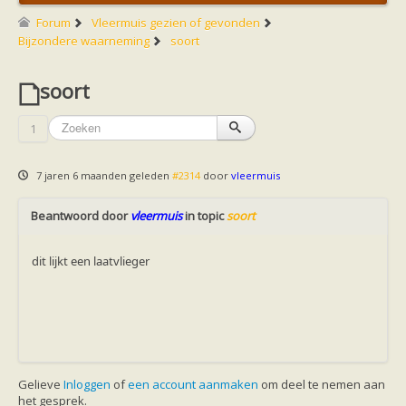
Friesland
Limburg
Forum
Vleermuis gezien of gevonden
Noord-Brabant
Bijzondere waarneming
soort
Noord-Holland
Overijssel
Utrecht
soort
Zeeland
Zuid-Holland
1
Vleermuizen en ziektes
Bescherming
Soortbescherming
7 jaren 6 maanden geleden
#2314
door
vleermuis
Gebiedsbescherming
Hulp bij bouwplannen en bomenkap
Vleermuisprotocol
Beantwoord door
vleermuis
in topic
soort
Knelpunten in vleermuisbescherming
Vleermuis advies en onderzoekbureaus
dit lijkt een laatvlieger
Doe mee
vleermuiskasten kopen/ ophangen
Meedoen
Landelijk zoogdierwerkgroepen
Regionale of provinciale werkgroepen
Jeugd
Internationaal
Landelijke natuurverenigingen
Gelieve
Inloggen
of
een account aanmaken
om deel te nemen aan
Ik wil graag mee op vleermuisexcursie
het gesprek.