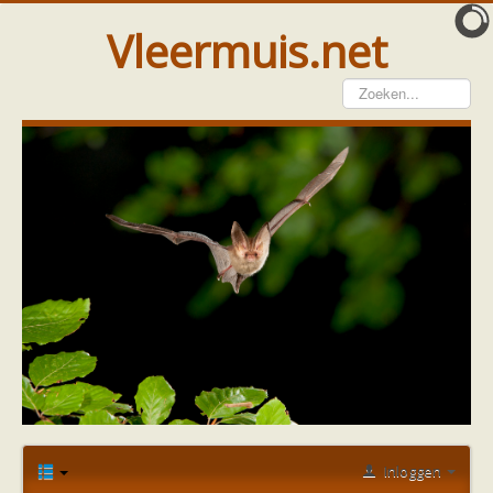
Vleermuis.net
Vleermuis gezien
Waarneming doorgeven
Wat doen wij met meldingen
Telinstructie
Waarnemingen doorgeven elders
Hulp
Vleermuis gevonden
Tijdelijke huisvesting
Vanginstructie
Hulp per email
Home
Forum
Vleermuis gezien of gevonden
Hulp per provincie
Bijzondere waarneming
soort
Drenthe
Gelderland
Groningen
Inloggen
Flevoland