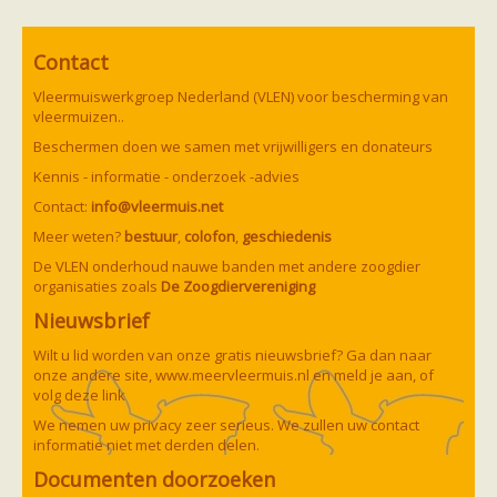
zoonose info (rabies, corona, etc)
rapporten
Handleiding
Contact
Overig
Video beelden
Vleermuiswerkgroep Nederland (VLEN) voor bescherming van
Forum
vleermuizen..
Naar het forum
Beschermen doen we samen met vrijwilligers en donateurs
Kennis - informatie - onderzoek -advies
Contact:
info@vleermuis.net
Meer weten?
bestuur
,
colofon
,
geschiedenis
De VLEN onderhoud nauwe banden met andere zoogdier
organisaties zoals
De Zoogdiervereniging
Nieuwsbrief
Wilt u lid worden van onze gratis nieuwsbrief? Ga dan naar
onze andere site,
www.meervleermuis.nl
en meld je aan, of
volg deze
link
We nemen uw privacy zeer serieus. We zullen uw contact
informatie niet met derden delen.
Documenten doorzoeken