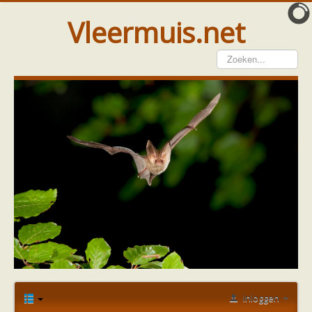
Vleermuis.net
Vleermuis gezien
Waarneming doorgeven
Wat doen wij met meldingen
Telinstructie
Waarnemingen doorgeven elders
Hulp
Vleermuis gevonden
Tijdelijke huisvesting
Vanginstructie
Hulp per email
Home
Forum
Vleermuis gezien of gevonden
Hulp per provincie
Hondsdolheid
vleermuis hondsdolheid over je heen vliegen?
Drenthe
Gelderland
Groningen
Inloggen
Flevoland