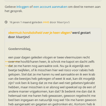
Vleermuizen in de tuin
Aankondiging activiteiten
Gelieve
Inloggen
of
een account aanmaken
om deel te nemen aan
Ik ben op zoek naar een detector
het gesprek.
Ecologie en soorten
Hoe vleermuizen leven
Voedsel en jagen
16 jaren 1 maand geleden
#448
door
MaartjevS
Verblijfplaatsen
Echolocatie
vleermuis hondsdolheid over je heen vliegen?
werd gestart
Soorten
door
MaartjevS
Baardvleermuis
Bechsteins vleermuis
Bosvleermuis
Goedenmiddag,
Brandt's vleermuis
Bruine of gewone grootoorvleermuis
een paar dagen geleden vlogen er twee vleermuizen recht
Franjestaart
over me hoofd/haren heen, ik schrok me kapot en dacht zelfs
Gewone grootoorvleermuis
Gewone dwergvleermuis
dat ze me haren nog aanraakte ook. Nu ga ik eigenlijk een
Paul van Hoof
Grijze grootoorvleermuis
beetje twijfelen, of ik misschien hier wel risico voor rabiës heb
Grote rosse vleermuis
gelopen. Stel dat ze me haren nu wel aanraakte en ik een krab
Ingekorven vleermuis
van die beestjes heb gekregen of weet ik wat, kan dit mogelijk
Kleine en grote hoefijzerneus
zijn? ook ben ik bang dat ze me dan wel niet gebeten/gekrabt
Laatvlieger
hebben, maar misschien is er alsnog wel speeksel op de een of
Meervleermuis
andere manier vrijgekomen, kan dat? Ik bedenk me dan dat ik
Mopsvleermuis
helemaal niet me haren heb gewassen, gewoon regelrecht me
Noordse vleermuis
bed ben ingegaan en natuurlijk nog wel 10x me haren gewoon
Rosse vleermuis
heb aangeraakt en gegeten en gedronken etc. Kortom: heb ik