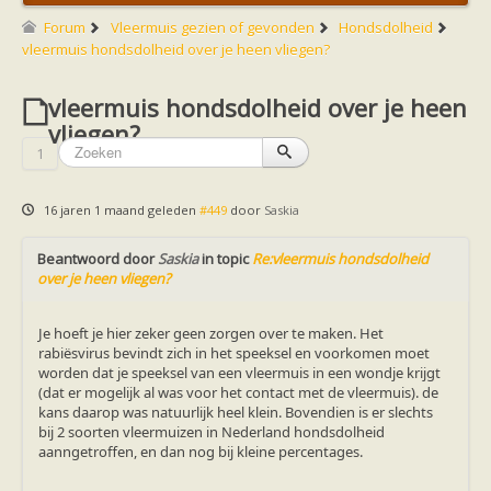
Friesland
Limburg
Forum
Vleermuis gezien of gevonden
Hondsdolheid
Noord-Brabant
vleermuis hondsdolheid over je heen vliegen?
Noord-Holland
Overijssel
vleermuis hondsdolheid over je heen
Utrecht
Zeeland
vliegen?
Zuid-Holland
1
Vleermuizen en ziektes
Bescherming
Soortbescherming
16 jaren 1 maand geleden
#449
door
Saskia
Gebiedsbescherming
Hulp bij bouwplannen en bomenkap
Beantwoord door
Vleermuisprotocol
Saskia
in topic
Re:vleermuis hondsdolheid
over je heen vliegen?
Knelpunten in vleermuisbescherming
Vleermuis advies en onderzoekbureaus
Doe mee
Je hoeft je hier zeker geen zorgen over te maken. Het
vleermuiskasten kopen/ ophangen
rabiësvirus bevindt zich in het speeksel en voorkomen moet
Meedoen
worden dat je speeksel van een vleermuis in een wondje krijgt
Landelijk zoogdierwerkgroepen
(dat er mogelijk al was voor het contact met de vleermuis). de
Regionale of provinciale werkgroepen
kans daarop was natuurlijk heel klein. Bovendien is er slechts
Jeugd
bij 2 soorten vleermuizen in Nederland hondsdolheid
Internationaal
aanngetroffen, en dan nog bij kleine percentages.
Landelijke natuurverenigingen
Ik wil graag mee op vleermuisexcursie