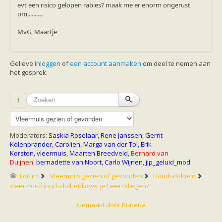
Ruige dwergvleermuis
evt een risico gelopen rabies? maak me er enorm ongerust
Tweekleurige vleermuis
om..........
Vale vleermuis
Watervleermuis
MvG, Maartje
Vleermuizen en eikenprocessierups
Kinderpagina
Spreekbeurt
Gelieve
Inloggen
of
een account aanmaken
om deel te nemen aan
Knutselen
het gesprek.
Tekenen
Spelletjes
Weetjes
1
Meer weten
Links
Boeken en tijdschriften
geluiden van vleermuizen
Moderators:
Saskia Roselaar
,
Rene Janssen
,
Gerrit
Achtergrond informatie
Kolenbrander
,
Carolien
,
Marga van der Tol
,
Erik
Nieuwsberichten
Korsten
,
vleermuis
,
Maarten Breedveld
,
Bernard van
Informatiefolders
Duijnen
,
bernadette van Noort
,
Carlo Wijnen
,
jip_geluid_mod
Nederland
Buitenland
Forum
Vleermuis gezien of gevonden
Hondsdolheid
Meer dan vleermuizen
vleermuis hondsdolheid over je heen vliegen?
Handleidingen
Vlendag presentaties
Gemaakt door
Kunena
Vlennieuwsbrief
Overige publicaties