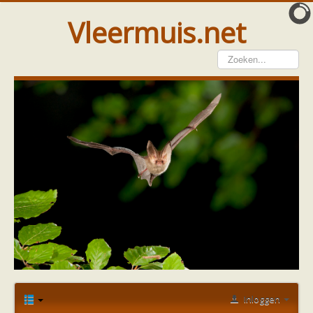
Vleermuis.net
Vleermuis gezien
Waarneming doorgeven
Wat doen wij met meldingen
Telinstructie
Waarnemingen doorgeven elders
Hulp
Vleermuis gevonden
Tijdelijke huisvesting
Vanginstructie
Hulp per email
Home
Forum
Vleermuis gezien of gevonden
Hulp per provincie
Hondsdolheid
Steek op achterhoofd terras
Drenthe
Gelderland
Groningen
Inloggen
Flevoland