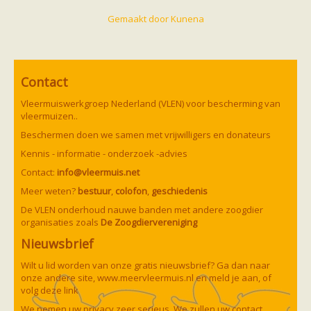
zoonose info (rabies, corona, etc)
rapporten
Gemaakt door
Kunena
Handleiding
Overig
Video beelden
Forum
Contact
Naar het forum
Vleermuiswerkgroep Nederland (VLEN) voor bescherming van
vleermuizen..
Beschermen doen we samen met vrijwilligers en donateurs
Kennis - informatie - onderzoek -advies
Contact:
info@vleermuis.net
Meer weten?
bestuur
,
colofon
,
geschiedenis
De VLEN onderhoud nauwe banden met andere zoogdier
organisaties zoals
De Zoogdiervereniging
Nieuwsbrief
Wilt u lid worden van onze gratis nieuwsbrief? Ga dan naar
onze andere site,
www.meervleermuis.nl
en meld je aan, of
volg deze
link
We nemen uw privacy zeer serieus. We zullen uw contact