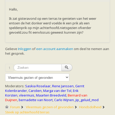
Ruige dwergvleermuis
Tweekleurige vleermuis
Hallo,
Vale vleermuis
Watervleermuis
Ik zat gisteravond op een terras te genieten van het weer
Vleermuizen en eikenprocessierups
entoen de het donker werd voelde ik een prik als een
Kinderpagina
speldenprik op mijn achterhoofd.nietsgezien ofverder
Spreekbeurt
gevoeld.zou fit eenvlssr.uis geweest kunnen zijn?
Knutselen
Tekenen
Spelletjes
Weetjes
Gelieve
Inloggen
of
een account aanmaken
om deel te nemen aan
Meer weten
het gesprek.
Links
Boeken en tijdschriften
geluiden van vleermuizen
1
Achtergrond informatie
Nieuwsberichten
Informatiefolders
Nederland
Moderators:
Saskia Roselaar
,
Rene Janssen
,
Gerrit
Buitenland
Kolenbrander
,
Carolien
,
Marga van der Tol
,
Erik
Meer dan vleermuizen
Korsten
,
vleermuis
,
Maarten Breedveld
,
Bernard van
Handleidingen
Duijnen
,
bernadette van Noort
,
Carlo Wijnen
,
jip_geluid_mod
Vlendag presentaties
Forum
Vleermuis gezien of gevonden
Hondsdolheid
Vlennieuwsbrief
Steek op achterhoofd terras
Overige publicaties