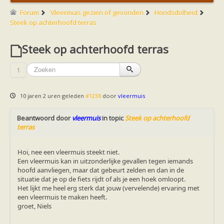
Friesland
Limburg
Forum
Vleermuis gezien of gevonden
Hondsdolheid
Noord-Brabant
Steek op achterhoofd terras
Noord-Holland
Overijssel
Steek op achterhoofd terras
Utrecht
Zeeland
Zuid-Holland
1
Vleermuizen en ziektes
Bescherming
Soortbescherming
10 jaren 2 uren geleden
#1238
door
vleermuis
Gebiedsbescherming
Hulp bij bouwplannen en bomenkap
Beantwoord door
Vleermuisprotocol
vleermuis
in topic
Steek op achterhoofd
terras
Knelpunten in vleermuisbescherming
Vleermuis advies en onderzoekbureaus
Doe mee
Hoi, nee een vleermuis steekt niet.
vleermuiskasten kopen/ ophangen
Een vleermuis kan in uitzonderlijke gevallen tegen iemands
Meedoen
hoofd aanvliegen, maar dat gebeurt zelden en dan in de
Landelijk zoogdierwerkgroepen
situatie dat je op de fiets rijdt of als je een hoek omloopt.
Regionale of provinciale werkgroepen
Het lijkt me heel erg sterk dat jouw (vervelende) ervaring met
Jeugd
een vleermuis te maken heeft.
Internationaal
groet, Niels
Landelijke natuurverenigingen
Ik wil graag mee op vleermuisexcursie