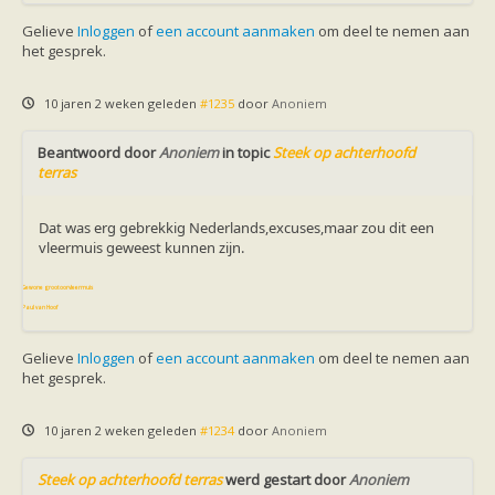
Vleermuizen in de tuin
Aankondiging activiteiten
Gelieve
Inloggen
of
een account aanmaken
om deel te nemen aan
Ik ben op zoek naar een detector
het gesprek.
Ecologie en soorten
Hoe vleermuizen leven
Voedsel en jagen
10 jaren 2 weken geleden
#1235
door
Anoniem
Verblijfplaatsen
Echolocatie
Beantwoord door
Anoniem
in topic
Steek op achterhoofd
Soorten
terras
Baardvleermuis
Bechsteins vleermuis
Bosvleermuis
Dat was erg gebrekkig Nederlands,excuses,maar zou dit een
Brandt's vleermuis
vleermuis geweest kunnen zijn.
Bruine of gewone grootoorvleermuis
Franjestaart
Gewone grootoorvleermuis
Gewone dwergvleermuis
Paul van Hoof
Grijze grootoorvleermuis
Grote rosse vleermuis
Gelieve
Inloggen
of
een account aanmaken
om deel te nemen aan
Ingekorven vleermuis
het gesprek.
Kleine en grote hoefijzerneus
Laatvlieger
Meervleermuis
10 jaren 2 weken geleden
#1234
door
Anoniem
Mopsvleermuis
Noordse vleermuis
Steek op achterhoofd terras
werd gestart door
Anoniem
Rosse vleermuis