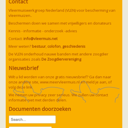
Contact
Ruige dwergvleermuis
Tweekleurige vleermuis
Vleermuiswerkgroep Nederland (VLEN) voor bescherming van
Vale vleermuis
vleermuizen..
Watervleermuis
Vleermuizen en eikenprocessierups
Beschermen doen we samen met vrijwilligers en donateurs
Kinderpagina
Kennis - informatie - onderzoek -advies
Spreekbeurt
Knutselen
Contact:
info@vleermuis.net
Tekenen
Meer weten?
bestuur
,
colofon
,
geschiedenis
Spelletjes
Weetjes
De VLEN onderhoud nauwe banden met andere zoogdier
Meer weten
organisaties zoals
De Zoogdiervereniging
Links
Nieuwsbrief
Boeken en tijdschriften
geluiden van vleermuizen
Wilt u lid worden van onze gratis nieuwsbrief? Ga dan naar
Achtergrond informatie
onze andere site,
www.meervleermuis.nl
en meld je aan, of
Nieuwsberichten
volg deze
link
Informatiefolders
Nederland
We nemen uw privacy zeer serieus. We zullen uw contact
Buitenland
informatie niet met derden delen.
Meer dan vleermuizen
Documenten doorzoeken
Handleidingen
Vlendag presentaties
Vlennieuwsbrief
Overige publicaties