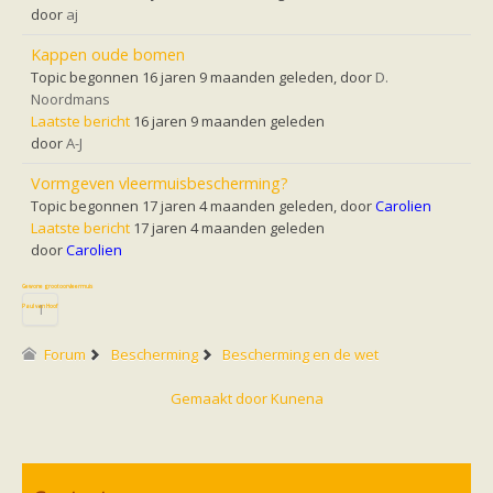
Vleermuizen in de tuin
door
aj
Aankondiging activiteiten
Ik ben op zoek naar een detector
Kappen oude bomen
Ecologie en soorten
Topic begonnen 16 jaren 9 maanden geleden, door
D.
Hoe vleermuizen leven
Noordmans
Voedsel en jagen
Laatste bericht
16 jaren 9 maanden geleden
Verblijfplaatsen
door
A-J
Echolocatie
Soorten
Vormgeven vleermuisbescherming?
Baardvleermuis
Bechsteins vleermuis
Topic begonnen 17 jaren 4 maanden geleden, door
Carolien
Bosvleermuis
Laatste bericht
17 jaren 4 maanden geleden
Brandt's vleermuis
door
Carolien
Bruine of gewone grootoorvleermuis
Franjestaart
Gewone grootoorvleermuis
Gewone dwergvleermuis
1
Paul van Hoof
Grijze grootoorvleermuis
Grote rosse vleermuis
Forum
Bescherming
Bescherming en de wet
Ingekorven vleermuis
Kleine en grote hoefijzerneus
Gemaakt door
Kunena
Laatvlieger
Meervleermuis
Mopsvleermuis
Noordse vleermuis
Rosse vleermuis