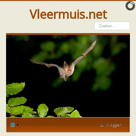
Vleermuis.net
Vleermuis gezien
Waarneming doorgeven
Wat doen wij met meldingen
Telinstructie
Waarnemingen doorgeven elders
Hulp
Vleermuis gevonden
Tijdelijke huisvesting
Vanginstructie
Hulp per email
Home
Forum
Bescherming
Bescherming en de wet
Hulp per provincie
Drenthe
Gelderland
Inloggen
Groningen
Flevoland