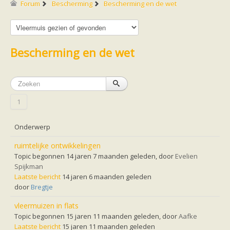
Friesland
Forum
Bescherming
Bescherming en de wet
Limburg
Noord-Brabant
Noord-Holland
Overijssel
Utrecht
Bescherming en de wet
Zeeland
Zuid-Holland
Vleermuizen en ziektes
Bescherming
Soortbescherming
1
Gebiedsbescherming
Hulp bij bouwplannen en bomenkap
Vleermuisprotocol
Onderwerp
Knelpunten in vleermuisbescherming
Vleermuis advies en onderzoekbureaus
ruimtelijke ontwikkelingen
Doe mee
Topic begonnen 14 jaren 7 maanden geleden, door
Evelien
vleermuiskasten kopen/ ophangen
Spijkman
Meedoen
Laatste bericht
Landelijk zoogdierwerkgroepen
14 jaren 6 maanden geleden
Regionale of provinciale werkgroepen
door
Bregtje
Jeugd
Internationaal
vleermuizen in flats
Landelijke natuurverenigingen
Topic begonnen 15 jaren 11 maanden geleden, door
Aafke
Ik wil graag mee op vleermuisexcursie
Laatste bericht
15 jaren 11 maanden geleden