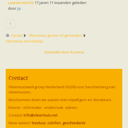
Vleermuizen in de tuin
Laatste bericht
17 jaren 11 maanden geleden
Aankondiging activiteiten
door
jip
Ik ben op zoek naar een detector
Ecologie en soorten
Hoe vleermuizen leven
1
Voedsel en jagen
Verblijfplaatsen
Forum
Vleermuis gezien of gevonden
Echolocatie
Vleermuis met merkje
Soorten
Baardvleermuis
Gemaakt door
Kunena
Bechsteins vleermuis
Bosvleermuis
Brandt's vleermuis
Bruine of gewone grootoorvleermuis
Franjestaart
Gewone grootoorvleermuis
Contact
Gewone dwergvleermuis
Paul van Hoof
Grijze grootoorvleermuis
Vleermuiswerkgroep Nederland (VLEN) voor bescherming van
Grote rosse vleermuis
vleermuizen..
Ingekorven vleermuis
Kleine en grote hoefijzerneus
Beschermen doen we samen met vrijwilligers en donateurs
Laatvlieger
Kennis - informatie - onderzoek -advies
Meervleermuis
Mopsvleermuis
Contact:
info@vleermuis.net
Noordse vleermuis
Meer weten?
bestuur
,
colofon
,
geschiedenis
Rosse vleermuis