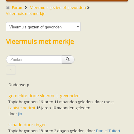
Friesland
Limburg
Forum
Vleermuis gezien of gevonden
Noord-Brabant
Vleermuis met merkje
Noord-Holland
Overijssel
Utrecht
Zeeland
Zuid-Holland
Vleermuis met merkje
Vleermuizen en ziektes
Bescherming
Soortbescherming
Gebiedsbescherming
Hulp bij bouwplannen en bomenkap
1
Vleermuisprotocol
Knelpunten in vleermuisbescherming
Vleermuis advies en onderzoekbureaus
Onderwerp
Doe mee
vleermuiskasten kopen/ ophangen
gemerkte dode vleermuis gevonden
Meedoen
Topic begonnen 16 jaren 11 maanden geleden, door
roest
Landelijk zoogdierwerkgroepen
Laatste bericht
16 jaren 10 maanden geleden
Regionale of provinciale werkgroepen
door
jip
Jeugd
Internationaal
schade door ringen
Landelijke natuurverenigingen
Ik wil graag mee op vleermuisexcursie
Topic begonnen 18 jaren 2 dagen geleden, door
Daniel Tuitert