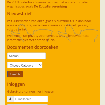
Ruige dwergvleermuis
De VLEN onderhoud nauwe banden met andere zoogdier
Tweekleurige vleermuis
organisaties zoals
De Zoogdiervereniging
Vale vleermuis
Nieuwsbrief
Watervleermuis
Vleermuizen en eikenprocessierups
Wilt u lid worden van onze gratis nieuwsbrief? Ga dan naar
Kinderpagina
onze andere site,
www.meervleermuis.nl
en meld je aan, of
Spreekbeurt
volg deze
link
Knutselen
Tekenen
We nemen uw privacy zeer serieus. We zullen uw contact
Spelletjes
informatie niet met derden delen.
Weetjes
Documenten doorzoeken
Meer weten
Links
Boeken en tijdschriften
geluiden van vleermuizen
Achtergrond informatie
Nieuwsberichten
Informatiefolders
Nederland
Buitenland
Inloggen
Meer dan vleermuizen
Handleidingen
Gebruikers kunnen hier inloggen
Vlendag presentaties
Vlennieuwsbrief
E-mailadres
Overige publicaties