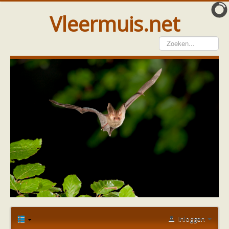
Vleermuis.net
Vleermuis gezien
Waarneming doorgeven
Wat doen wij met meldingen
Telinstructie
Waarnemingen doorgeven elders
Hulp
Vleermuis gevonden
Tijdelijke huisvesting
Vanginstructie
Hulp per email
Home
Forum
Vleermuis gezien of gevonden
Hulp per provincie
Vleermuis met merkje
Drenthe
Gelderland
Groningen
Inloggen
Flevoland