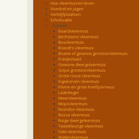
Hoe vleermuizen leven
Voedsel en jagen
Verblijfplaatsen
Echolocatie
Soorten
Baardvleermuis
Bechsteins vleermuis
Bosvleermuis
Brandt's vleermuis
Bruine of gewone grootoorvleermuis
Franjestaart
Gewone dwergvleermuis
Grijze grootoorvleermuis
Grote rosse vleermuis
Ingekorven vleermuis
Kleine en grote hoefijzerneus
Laatvlieger
Meervleermuis
Mopsvleermuis
Noordse vleermuis
Rosse vleermuis
Ruige dwergvleermuis
Tweekleurige vleermuis
Vale vleermuis
Watervleermuis