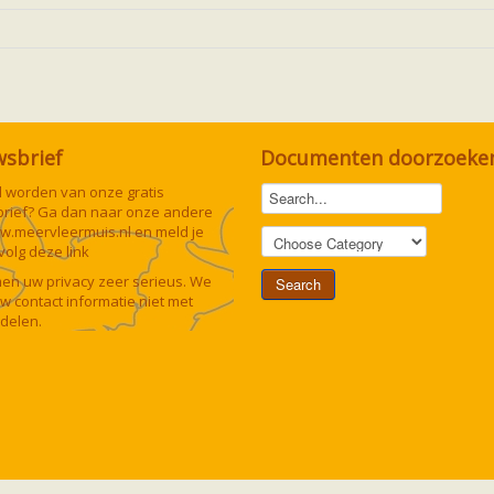
wsbrief
Documenten doorzoeke
lid worden van onze gratis
rief? Ga dan naar onze andere
w.meervleermuis.nl
en meld je
 volg deze
link
n uw privacy zeer serieus. We
uw contact informatie niet met
delen.