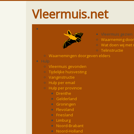
Vleermuis.net
Vleermuis gezien
Waarneming doo
Wat doen wij met
Telinstructie
Waarnemingen doorgeven elders
Hulp
Vleermuis gevonden
Tijdelijke huisvesting
Vanginstructie
Hulp per email
Hulp per provincie
Drenthe
Gelderland
Groningen
Flevoland
Friesland
Limburg
Noord-Brabant
Noord-Holland