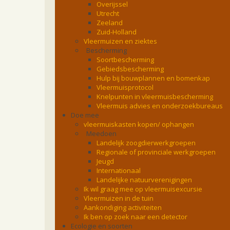
Overijssel
Utrecht
Zeeland
Zuid-Holland
Vleermuizen en ziektes
Bescherming
Soortbescherming
Gebiedsbescherming
Hulp bij bouwplannen en bomenkap
Vleermuisprotocol
Knelpunten in vleermuisbescherming
Vleermuis advies en onderzoekbureaus
Doe mee
vleermuiskasten kopen/ ophangen
Meedoen
Landelijk zoogdierwerkgroepen
Regionale of provinciale werkgroepen
Jeugd
Internationaal
Landelijke natuurverenigingen
Ik wil graag mee op vleermuisexcursie
Vleermuizen in de tuin
Aankondiging activiteiten
Ik ben op zoek naar een detector
Ecologie en soorten