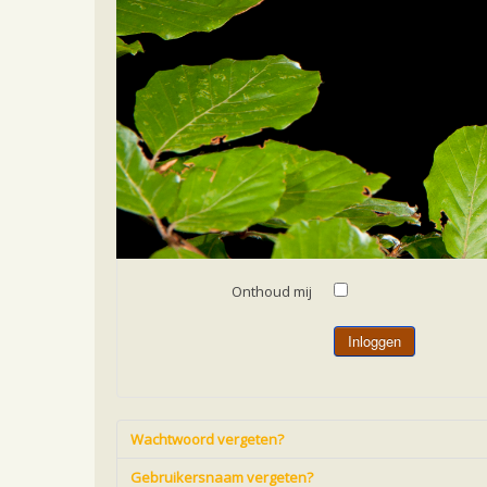
Home
Gebruikersnaam
*
Wachtwoord
*
Onthoud mij
Inloggen
Wachtwoord vergeten?
Gebruikersnaam vergeten?