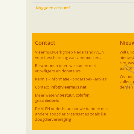
Nog geen account?
Contact
Nieu
Vleermuiswerkgroep Nederland (VLEN)
Wilt u 
voor bescherming van vleermuizen..
nieuwsb
site,
ww
Beschermen doen we samen met
aan, of
vrijwilligers en donateurs
We neme
Kennis - informatie - onderzoek -advies
zullen 
Contact:
info@vleermuis.net
derden 
Meer weten?
bestuur
,
colofon
,
geschiedenis
De VLEN onderhoud nauwe banden met
andere zoogdier organisaties zoals
De
Zoogdiervereniging