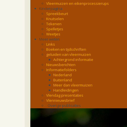
Vleermuizen en eikenprocessierups
Kinderpagina
Spreekbeurt
Knutselen
Tekenen
Spelletjes
Weetjes
Meer weten
Links
Boeken en tijdschriften
geluiden van vleermuizen
Achtergrond informatie
Nieuwsberichten
Informatiefolders
Nederland
Buitenland
Meer dan vleermuizen
Handleidingen
Vlendag presentaties
Vlennieuwsbrief
Overige publicaties
zoonose info (rabies, corona, etc)
rapporten
Handleiding
Overig