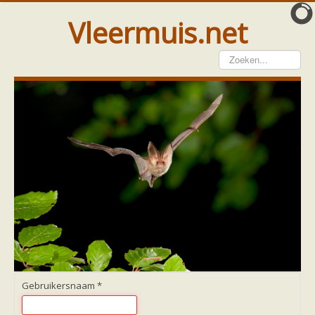
Vleermuis.net
Vleermuis gezien
Waarneming doorgeven
Wat doen wij met meldingen
Telinstructie
Waarnemingen doorgeven elders
Hulp
Vleermuis gevonden
Tijdelijke huisvesting
Vanginstructie
Hulp per email
Home
Hulp per provincie
Drenthe
Gelderland
Gebruikersnaam
*
Groningen
Flevoland