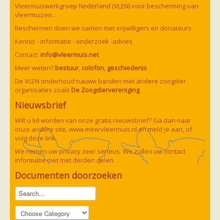
Vleermuizen in de tuin
Vleermuiswerkgroep Nederland (VLEN) voor bescherming van
Aankondiging activiteiten
vleermuizen..
Ik ben op zoek naar een detector
Beschermen doen we samen met vrijwilligers en donateurs
Ecologie en soorten
Hoe vleermuizen leven
Kennis - informatie - onderzoek -advies
Voedsel en jagen
Contact:
info@vleermuis.net
Verblijfplaatsen
Echolocatie
Meer weten?
bestuur
,
colofon
,
geschiedenis
Soorten
De VLEN onderhoud nauwe banden met andere zoogdier
Baardvleermuis
organisaties zoals
De Zoogdiervereniging
Bechsteins vleermuis
Bosvleermuis
Nieuwsbrief
Brandt's vleermuis
Bruine of gewone grootoorvleermuis
Wilt u lid worden van onze gratis nieuwsbrief? Ga dan naar
Franjestaart
onze andere site,
www.meervleermuis.nl
en meld je aan, of
Gewone grootoorvleermuis
Gewone dwergvleermuis
volg deze
link
Paul van Hoof
Grijze grootoorvleermuis
We nemen uw privacy zeer serieus. We zullen uw contact
Grote rosse vleermuis
informatie niet met derden delen.
Ingekorven vleermuis
Kleine en grote hoefijzerneus
Documenten doorzoeken
Laatvlieger
Meervleermuis
Mopsvleermuis
Noordse vleermuis
Rosse vleermuis