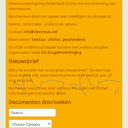
Vleermuizen in de tuin
Vleermuiswerkgroep Nederland (VLEN) voor bescherming van
Aankondiging activiteiten
vleermuizen..
Ik ben op zoek naar een detector
Beschermen doen we samen met vrijwilligers en donateurs
Ecologie en soorten
Hoe vleermuizen leven
Kennis - informatie - onderzoek -advies
Voedsel en jagen
Contact:
info@vleermuis.net
Verblijfplaatsen
Echolocatie
Meer weten?
bestuur
,
colofon
,
geschiedenis
Soorten
De VLEN onderhoud nauwe banden met andere zoogdier
Baardvleermuis
organisaties zoals
De Zoogdiervereniging
Bechsteins vleermuis
Bosvleermuis
Nieuwsbrief
Brandt's vleermuis
Bruine of gewone grootoorvleermuis
Wilt u lid worden van onze gratis nieuwsbrief? Ga dan naar
Franjestaart
onze andere site,
www.meervleermuis.nl
en meld je aan, of
Gewone grootoorvleermuis
Gewone dwergvleermuis
volg deze
link
Paul van Hoof
Grijze grootoorvleermuis
We nemen uw privacy zeer serieus. We zullen uw contact
Grote rosse vleermuis
informatie niet met derden delen.
Ingekorven vleermuis
Kleine en grote hoefijzerneus
Documenten doorzoeken
Laatvlieger
Meervleermuis
Mopsvleermuis
Noordse vleermuis
Rosse vleermuis