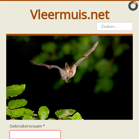
Vleermuis.net
Vleermuis gezien
Waarneming doorgeven
Wat doen wij met meldingen
Telinstructie
Waarnemingen doorgeven elders
Hulp
Vleermuis gevonden
Tijdelijke huisvesting
Vanginstructie
Hulp per email
Home
Hulp per provincie
Drenthe
Gelderland
Gebruikersnaam
*
Groningen
Flevoland