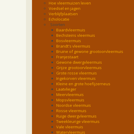
Hoe vleermuizen leven
Voedsel en jagen
Verblijfplaatsen
Echolocatie
Soorten
Baardvleermuis
Bechsteins vleermuis
Bosvleermuis
Brandt's vleermuis
Bruine of gewone grootoorvleermuis
Franjestaart
Gewone dwergvleermuis
Grijze grootoorvleermuis
Grote rosse vleermuis
Ingekorven vleermuis
Kleine en grote hoefijzerneus
Laatvlieger
Meervleermuis
Mopsvleermuis
Noordse vleermuis
Rosse vleermuis
Ruige dwergvleermuis
Tweekleurige vleermuis
Vale vleermuis
Watervleermuis