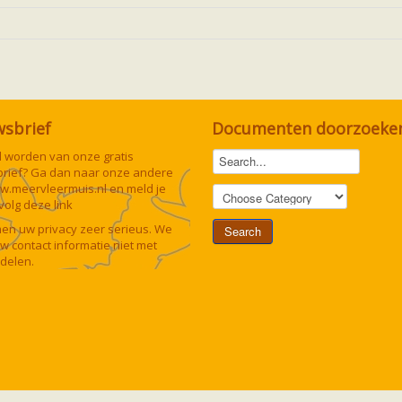
wsbrief
Documenten doorzoeke
lid worden van onze gratis
rief? Ga dan naar onze andere
w.meervleermuis.nl
en meld je
 volg deze
link
n uw privacy zeer serieus. We
uw contact informatie niet met
delen.