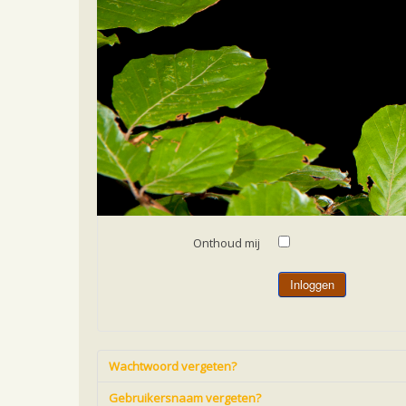
Home
Gebruikersnaam
*
Wachtwoord
*
Onthoud mij
Inloggen
Wachtwoord vergeten?
Gebruikersnaam vergeten?