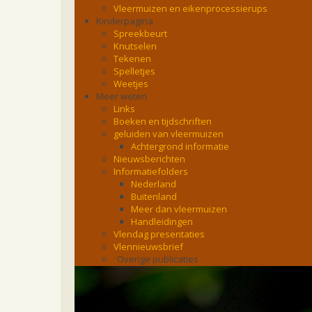
Vleermuizen en eikenprocessierups
Kinderpagina
Spreekbeurt
Knutselen
Tekenen
Spelletjes
Weetjes
Meer weten
Links
Boeken en tijdschriften
geluiden van vleermuizen
Achtergrond informatie
Nieuwsberichten
Informatiefolders
Nederland
Buitenland
Meer dan vleermuizen
Handleidingen
Vlendag presentaties
Vlennieuwsbrief
Overige publicaties
zoonose info (rabies, corona, etc)
rapporten
Handleiding
Overig