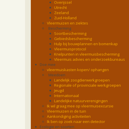
Overijssel
Utrecht
Zeeland
Zuid-Holland
Vleermuizen en ziektes
Bescherming
Soortbescherming
Gebiedsbescherming
Hulp bij bouwplannen en bomenkap
Vleermuisprotocol
Knelpunten in vleermuisbescherming
Vleermuis advies en onderzoekbureaus
Doe mee
vleermuiskasten kopen/ ophangen
Meedoen
Landelijk zoogdierwerkgroepen
Regionale of provinciale werkgroepen
Jeugd
Internationaal
Landelijke natuurverenigingen
Ik wil graag mee op vleermuisexcursie
Vleermuizen in de tuin
Aankondiging activiteiten
Ik ben op zoek naar een detector
Ecologie en soorten