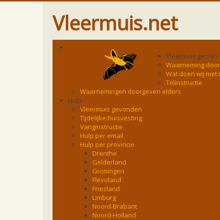
Vleermuis.net
Vleermuis gezien
Waarneming doo
Wat doen wij met
Telinstructie
Waarnemingen doorgeven elders
Hulp
Vleermuis gevonden
Tijdelijke huisvesting
Vanginstructie
Hulp per email
Hulp per provincie
Drenthe
Gelderland
Groningen
Flevoland
Friesland
Limburg
Noord-Brabant
Noord-Holland