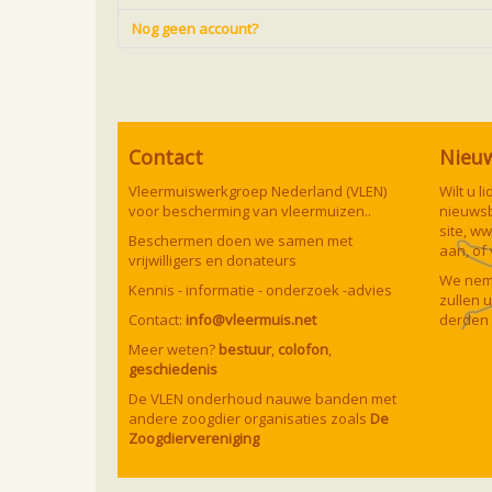
Nog geen account?
Contact
Nieu
Vleermuiswerkgroep Nederland (VLEN)
Wilt u 
voor bescherming van vleermuizen..
nieuwsb
site,
ww
Beschermen doen we samen met
aan, of
vrijwilligers en donateurs
We neme
Kennis - informatie - onderzoek -advies
zullen 
Contact:
info@vleermuis.net
derden 
Meer weten?
bestuur
,
colofon
,
geschiedenis
De VLEN onderhoud nauwe banden met
andere zoogdier organisaties zoals
De
Zoogdiervereniging