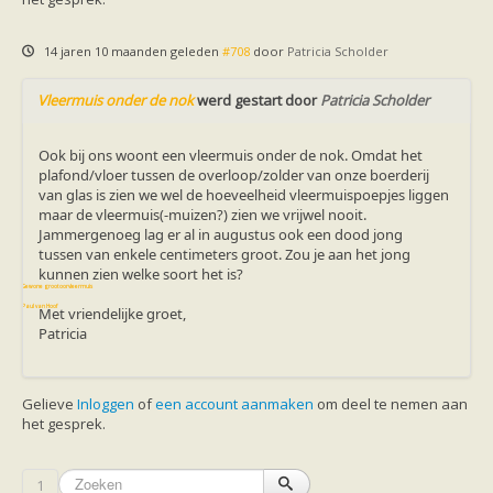
Vleermuizen in de tuin
Aankondiging activiteiten
Ik ben op zoek naar een detector
14 jaren 10 maanden geleden
#708
door
Patricia Scholder
Ecologie en soorten
Hoe vleermuizen leven
Vleermuis onder de nok
werd gestart door
Patricia Scholder
Voedsel en jagen
Verblijfplaatsen
Echolocatie
Ook bij ons woont een vleermuis onder de nok. Omdat het
Soorten
plafond/vloer tussen de overloop/zolder van onze boerderij
Baardvleermuis
van glas is zien we wel de hoeveelheid vleermuispoepjes liggen
Bechsteins vleermuis
maar de vleermuis(-muizen?) zien we vrijwel nooit.
Bosvleermuis
Jammergenoeg lag er al in augustus ook een dood jong
Brandt's vleermuis
tussen van enkele centimeters groot. Zou je aan het jong
Bruine of gewone grootoorvleermuis
kunnen zien welke soort het is?
Franjestaart
Gewone grootoorvleermuis
Gewone dwergvleermuis
Paul van Hoof
Met vriendelijke groet,
Grijze grootoorvleermuis
Patricia
Grote rosse vleermuis
Ingekorven vleermuis
Kleine en grote hoefijzerneus
Laatvlieger
Gelieve
Inloggen
of
een account aanmaken
om deel te nemen aan
Meervleermuis
het gesprek.
Mopsvleermuis
Noordse vleermuis
Rosse vleermuis
1