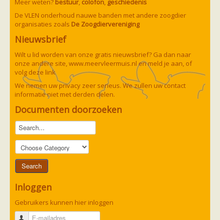
Meer weten?
bestuur
,
colofon
,
geschiedenis
zoonose info (rabies, corona, etc)
rapporten
De VLEN onderhoud nauwe banden met andere zoogdier
Handleiding
organisaties zoals
De Zoogdiervereniging
Overig
Nieuwsbrief
Video beelden
Forum
Wilt u lid worden van onze gratis nieuwsbrief? Ga dan naar
Naar het forum
onze andere site,
www.meervleermuis.nl
en meld je aan, of
volg deze
link
We nemen uw privacy zeer serieus. We zullen uw contact
informatie niet met derden delen.
Documenten doorzoeken
Inloggen
Gebruikers kunnen hier inloggen
E-mailadres