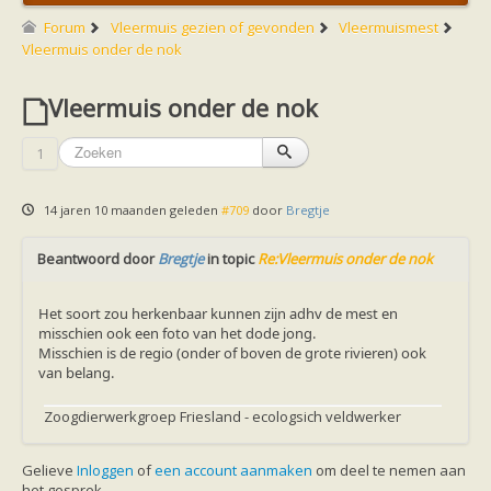
Friesland
Limburg
Forum
Vleermuis gezien of gevonden
Vleermuismest
Noord-Brabant
Vleermuis onder de nok
Noord-Holland
Overijssel
Vleermuis onder de nok
Utrecht
Zeeland
Zuid-Holland
1
Vleermuizen en ziektes
Bescherming
Soortbescherming
14 jaren 10 maanden geleden
#709
door
Bregtje
Gebiedsbescherming
Hulp bij bouwplannen en bomenkap
Beantwoord door
Vleermuisprotocol
Bregtje
in topic
Re:Vleermuis onder de nok
Knelpunten in vleermuisbescherming
Vleermuis advies en onderzoekbureaus
Het soort zou herkenbaar kunnen zijn adhv de mest en
Doe mee
misschien ook een foto van het dode jong.
vleermuiskasten kopen/ ophangen
Misschien is de regio (onder of boven de grote rivieren) ook
Meedoen
van belang.
Landelijk zoogdierwerkgroepen
Regionale of provinciale werkgroepen
Zoogdierwerkgroep Friesland - ecologsich veldwerker
Jeugd
Internationaal
Landelijke natuurverenigingen
Gelieve
Inloggen
of
een account aanmaken
om deel te nemen aan
Ik wil graag mee op vleermuisexcursie
het gesprek.