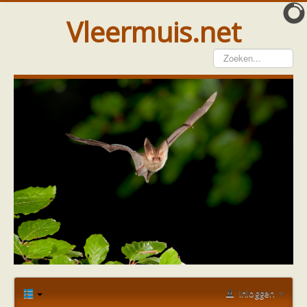
Vleermuis.net
Vleermuis gezien
Waarneming doorgeven
Wat doen wij met meldingen
Telinstructie
Waarnemingen doorgeven elders
Hulp
Vleermuis gevonden
Tijdelijke huisvesting
Vanginstructie
Hulp per email
Home
Forum
Vleermuis gezien of gevonden
Hulp per provincie
Vleermuismest
Vleermuis onder de nok
Drenthe
Gelderland
Groningen
Inloggen
Flevoland