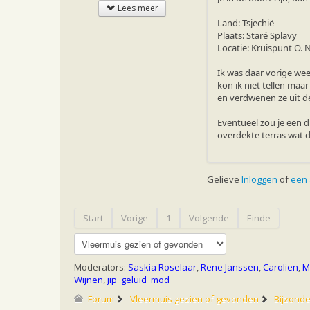
Lees meer
Land: Tsjechië
Plaats: Staré Splavy
Locatie: Kruispunt O. 
Ik was daar vorige week
kon ik niet tellen maa
en verdwenen ze uit de
Eventueel zou je een d
overdekte terras wat d
Gelieve
Inloggen
of
een
Start
Vorige
1
Volgende
Einde
Moderators:
Saskia Roselaar
,
Rene Janssen
,
Carolien
,
M
Wijnen
,
jip_geluid_mod
Forum
Vleermuis gezien of gevonden
Bijzond