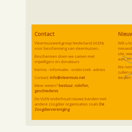
Contact
Nieu
Vleermuiswerkgroep Nederland (VLEN)
Wilt u 
voor bescherming van vleermuizen..
nieuwsb
site,
ww
Beschermen doen we samen met
aan, of
vrijwilligers en donateurs
We neme
Kennis - informatie - onderzoek -advies
zullen 
Contact:
info@vleermuis.net
derden 
Meer weten?
bestuur
,
colofon
,
geschiedenis
De VLEN onderhoud nauwe banden met
andere zoogdier organisaties zoals
De
Zoogdiervereniging