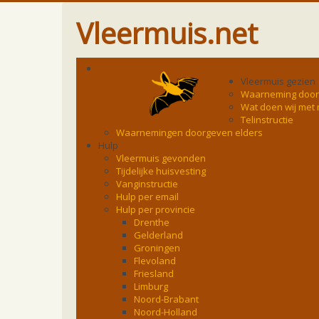
Vleermuis.net
Vleermuis gezien
Waarneming doo
Wat doen wij met
Telinstructie
Waarnemingen doorgeven elders
Hulp
Vleermuis gevonden
Tijdelijke huisvesting
Vanginstructie
Hulp per email
Hulp per provincie
Drenthe
Gelderland
Groningen
Flevoland
Friesland
Limburg
Noord-Brabant
Noord-Holland