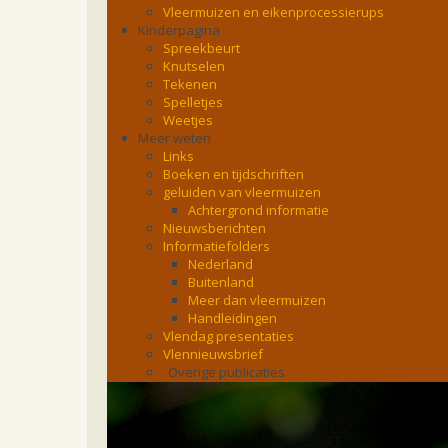
Vleermuizen en eikenprocessierups
Kinderpagina
Spreekbeurt
Knutselen
Tekenen
Spelletjes
Weetjes
Meer weten
Links
Boeken en tijdschriften
geluiden van vleermuizen
Achtergrond informatie
Nieuwsberichten
Informatiefolders
Nederland
Buitenland
Meer dan vleermuizen
Handleidingen
Vlendag presentaties
Vlennieuwsbrief
Overige publicaties
zoonose info (rabies, corona, etc)
rapporten
Handleiding
Overig