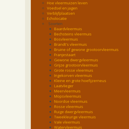
Hoe vleermuizen leven
Voedsel en jagen
Verblijfplaatsen
Echolocatie
Soorten
Baardvleermuis
Bechsteins vleermuis
Bosvleermuis
Brandt's vleermuis
Bruine of gewone grootoorvleermuis
Franjestaart
Gewone dwergvleermuis
Grijze grootoorvleermuis
Grote rosse vleermuis
Ingekorven vleermuis
Kleine en grote hoefijzerneus
Laatvlieger
Meervleermuis
Mopsvleermuis
Noordse vleermuis
Rosse vleermuis
Ruige dwergvleermuis
Tweekleurige vleermuis
Vale vleermuis
Watervleermuis