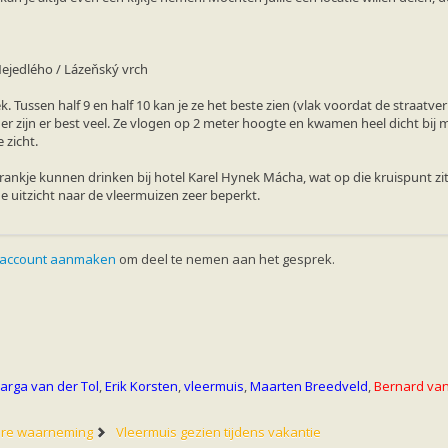
Nejedlého / Lázeňský vrch
. Tussen half 9 en half 10 kan je ze het beste zien (vlak voordat de straatve
r er zijn er best veel. Ze vlogen op 2 meter hoogte en kwamen heel dicht bij
 zicht.
rankje kunnen drinken bij hotel Karel Hynek Mácha, wat op die kruispunt zi
e uitzicht naar de vleermuizen zeer beperkt.
 account aanmaken
om deel te nemen aan het gesprek.
arga van der Tol
,
Erik Korsten
,
vleermuis
,
Maarten Breedveld
,
Bernard van
ere waarneming
Vleermuis gezien tijdens vakantie