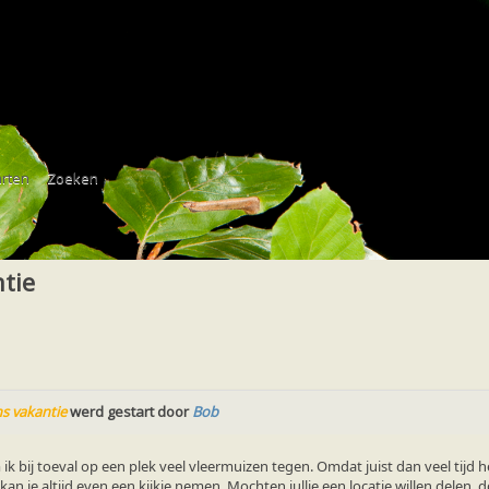
Bijzondere waarneming
Vleermuis gezien tijdens vakantie
rten
Zoeken
ere waarneming
Vleermuis gezien tijdens vakantie
ntie
ns vakantie
werd gestart door
Bob
ik bij toeval op een plek veel vleermuizen tegen. Omdat juist dan veel tijd h
n kan je altijd even een kijkje nemen. Mochten jullie een locatie willen delen, 