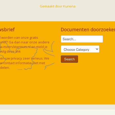
Gemaakt door
Kunena
wsbrief
Documenten doorzoeke
lid worden van onze gratis
rief? Ga dan naar onze andere
w.meervleermuis.nl
en meld je
 volg deze
link
n uw privacy zeer serieus. We
uw contact informatie niet met
delen.