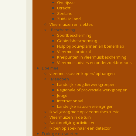
Overijssel
Utrecht
Zeeland
Zuid-Holland
Vleermuizen en ziektes
Bescherming
Soortbescherming
Gebiedsbescherming
Hulp bij bouwplannen en bomenkap
Vleermuisprotocol
Knelpunten in vleermuisbescherming
Vleermuis advies en onderzoekbureaus
Doe mee
vleermuiskasten kopen/ ophangen
Meedoen
Landelijk zoogdierwerkgroepen
Regionale of provinciale werkgroepen
Jeugd
Internationaal
Landelijke natuurverenigingen
Ik wil graag mee op vleermuisexcursie
Vleermuizen in de tuin
Aankondiging activiteiten
Ik ben op zoek naar een detector
Ecologie en soorten