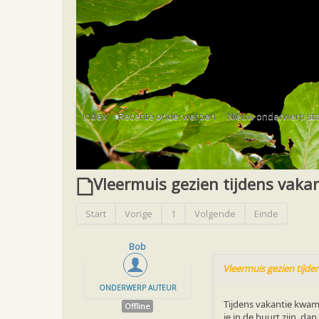
Home
Forum
Vleermuis gezien of gevonden
Index
Recente onderwerpen
Nieuw onderwerp sta
Forum
Vleermuis gezien of gevonden
Bijzond
Vleermuis gezien tijdens vaka
Start
Vorige
1
Volgende
Einde
Bob
Vleermuis gezien tijde
ONDERWERP AUTEUR
Tijdens vakantie kwam 
Offline
je in de buurt zijn, da