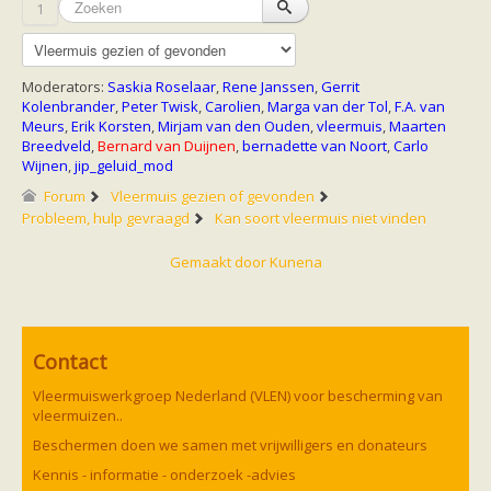
1
zoonose info (rabies, corona, etc)
rapporten
Handleiding
Overig
Moderators:
Saskia Roselaar
,
Rene Janssen
,
Gerrit
Video beelden
Kolenbrander
,
Peter Twisk
,
Carolien
,
Marga van der Tol
,
F.A. van
Forum
Meurs
,
Erik Korsten
,
Mirjam van den Ouden
,
vleermuis
,
Maarten
Naar het forum
Breedveld
,
Bernard van Duijnen
,
bernadette van Noort
,
Carlo
Wijnen
,
jip_geluid_mod
Forum
Vleermuis gezien of gevonden
Probleem, hulp gevraagd
Kan soort vleermuis niet vinden
Gemaakt door
Kunena
Contact
Vleermuiswerkgroep Nederland (VLEN) voor bescherming van
vleermuizen..
Beschermen doen we samen met vrijwilligers en donateurs
Kennis - informatie - onderzoek -advies