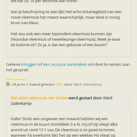
die dat ca. 1x per seconde laat horen.
Vleermuizen in de tuin
Aankondiging activiteiten
Aan je beschrijving te zien lijkt het echo-lokatiegeluid van een
Ik ben op zoek naar een detector
rosse vleermuis het meest waarschijnlijk, maar deze is rossig
Ecologie en soorten
bruin van kleur.
Hoe vleermuizen leven
Voedsel en jagen
Het zou ook een meer bijzondere vleermuis kunnen zijn
Verblijfplaatsen
(Noordse vleermuis of tweekleurige vleermuis). Weet je waar
Echolocatie
de kolonie zit? Zo ja, is dat een gebouw of een boom?
Soorten
Baardvleermuis
Bechsteins vleermuis
Bosvleermuis
Gelieve
Inloggen
of
een account aanmaken
om deel te nemen aan
Brandt's vleermuis
het gesprek.
Bruine of gewone grootoorvleermuis
Franjestaart
Gewone grootoorvleermuis
Gewone dwergvleermuis
14 jaren 1 maand geleden
#841
door
Mark Galenkamp
Paul van Hoof
Grijze grootoorvleermuis
Grote rosse vleermuis
Kan soort vleermuis niet vinden
werd gestart door
Mark
Ingekorven vleermuis
Galenkamp
Kleine en grote hoefijzerneus
Laatvlieger
Meervleermuis
Hallo! Sinds een ongeveer een maand hebben wij een
Mopsvleermuis
vleermuis in de buurt (inmiddels 3 a 4). Hij (of zij) vliegt elke
Noordse vleermuis
avond uit rond 12-1 uur. De vleermuis is zo goed te horen,
Rosse vleermuis
wanneer hij overkomt lijkt het op een wekker. Hij vliegt op