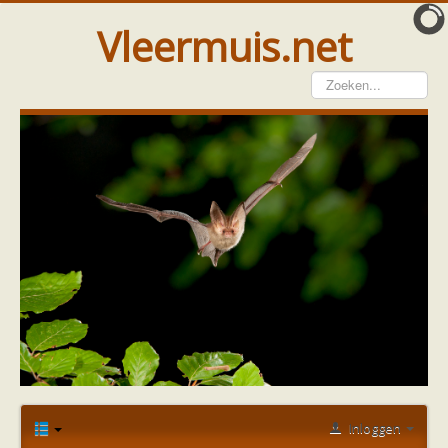
Vleermuis.net
Vleermuis gezien
Waarneming doorgeven
Wat doen wij met meldingen
Telinstructie
Waarnemingen doorgeven elders
Hulp
Vleermuis gevonden
Tijdelijke huisvesting
Vanginstructie
Hulp per email
Home
Forum
Vleermuis gezien of gevonden
Hulp per provincie
Probleem, hulp gevraagd
Kan soort vleermuis niet vinden
Drenthe
Gelderland
Groningen
Inloggen
Flevoland