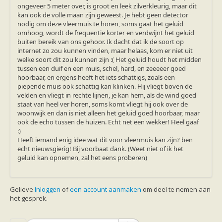
Ruige dwergvleermuis
ongeveer 5 meter over, is groot en leek zilverkleurig, maar dit
Tweekleurige vleermuis
kan ook de volle maan zijn geweest. Je hebt geen detector
Vale vleermuis
nodig om deze vleermuis te horen, soms gaat het geluid
Watervleermuis
omhoog, wordt de frequentie korter en verdwijnt het geluid
Vleermuizen en eikenprocessierups
buiten bereik van ons gehoor. Ik dacht dat ik de soort op
Kinderpagina
internet zo zou kunnen vinden, maar helaas, kom er niet uit
Spreekbeurt
welke soort dit zou kunnen zijn :( Het geluid houdt het midden
Knutselen
tussen een duif en een muis, schel, hard, en zeeeeer goed
Tekenen
hoorbaar, en ergens heeft het iets schattigs, zoals een
Spelletjes
piepende muis ook schattig kan klinken. Hij vliegt boven de
Weetjes
velden en vliegt in rechte lijnen, je kan hem, als de wind goed
Meer weten
staat van heel ver horen, soms komt vliegt hij ook over de
Links
woonwijk en dan is niet alleen het geluid goed hoorbaar, maar
Boeken en tijdschriften
ook de echo tussen de huizen. Echt net een wekker! Heel gaaf
geluiden van vleermuizen
:)
Achtergrond informatie
Heeft iemand enig idee wat dit voor vleermuis kan zijn? ben
Nieuwsberichten
echt nieuwsgierig! Bij voorbaat dank. (Weet niet of ik het
Informatiefolders
geluid kan opnemen, zal het eens proberen)
Nederland
Buitenland
Meer dan vleermuizen
Gelieve
Inloggen
of
een account aanmaken
om deel te nemen aan
Handleidingen
het gesprek.
Vlendag presentaties
Vlennieuwsbrief
Overige publicaties