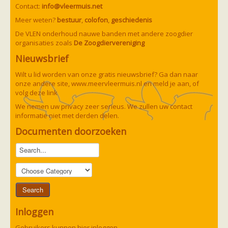
Contact:
info@vleermuis.net
Meer weten?
bestuur
,
colofon
,
geschiedenis
De VLEN onderhoud nauwe banden met andere zoogdier
organisaties zoals
De Zoogdiervereniging
Nieuwsbrief
Wilt u lid worden van onze gratis nieuwsbrief? Ga dan naar
onze andere site,
www.meervleermuis.nl
en meld je aan, of
volg deze
link
We nemen uw privacy zeer serieus. We zullen uw contact
informatie niet met derden delen.
Documenten doorzoeken
Inloggen
Gebruikers kunnen hier inloggen