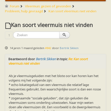
Friesland
Limburg
Forum
Vleermuis gezien of gevonden
Noord-Brabant
Probleem, hulp gevraagd
Kan soort vleermuis niet vinden
Noord-Holland
Overijssel
Utrecht
Kan soort vleermuis niet vinden
Zeeland
Zuid-Holland
1
Vleermuizen en ziektes
Bescherming
Soortbescherming
14 jaren 1 maand geleden
#842
door
Bertrik Sikken
Gebiedsbescherming
Hulp bij bouwplannen en bomenkap
Vleermuisprotocol
Beantwoord door
Bertrik Sikken
in topic
Re: Kan soort
Knelpunten in vleermuisbescherming
vleermuis niet vinden
Vleermuis advies en onderzoekbureaus
Doe mee
Als je vleermuisgeluiden met het blote oor kan horen kan het
vleermuiskasten kopen/ ophangen
volgens mij het volgende zijn:
Meedoen
* echo-lokatiegeluid van een vleermuis die relatief lage
Landelijk zoogdierwerkgroepen
frequenties gebruikt. Een waarschijnlijke soort is dan een rosse
Regionale of provinciale werkgroepen
vleermuis.
Jeugd
* zogenaamde "sociale geluiden", dat zijn geluiden die
Internationaal
vleermuizen soms onderling uitwisselen. Naar mijn weten
Landelijke natuurverenigingen
doen alle vleermuizen dit. Een voorbeeld is de dwergvleermuis
Ik wil graag mee op vleermuisexcursie