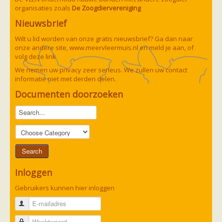
organisaties zoals
De Zoogdiervereniging
Nieuwsbrief
Wilt u lid worden van onze gratis nieuwsbrief? Ga dan naar
onze andere site,
www.meervleermuis.nl
en meld je aan, of
volg deze
link
We nemen uw privacy zeer serieus. We zullen uw contact
informatie niet met derden delen.
Documenten doorzoeken
Inloggen
Gebruikers kunnen hier inloggen
E-mailadres