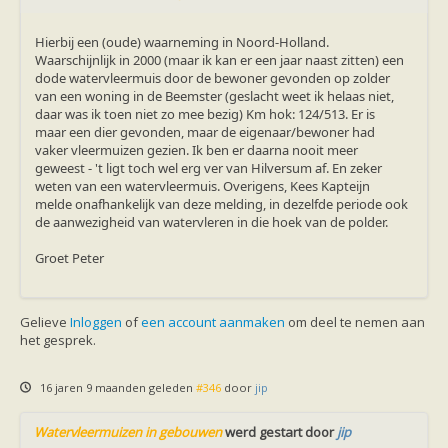
Hierbij een (oude) waarneming in Noord-Holland.
Waarschijnlijk in 2000 (maar ik kan er een jaar naast zitten) een
dode watervleermuis door de bewoner gevonden op zolder
van een woning in de Beemster (geslacht weet ik helaas niet,
daar was ik toen niet zo mee bezig) Km hok: 124/513. Er is
maar een dier gevonden, maar de eigenaar/bewoner had
vaker vleermuizen gezien. Ik ben er daarna nooit meer
geweest - 't ligt toch wel erg ver van Hilversum af. En zeker
weten van een watervleermuis. Overigens, Kees Kapteijn
melde onafhankelijk van deze melding, in dezelfde periode ook
de aanwezigheid van watervleren in die hoek van de polder.
Groet Peter
Gelieve
Inloggen
of
een account aanmaken
om deel te nemen aan
het gesprek.
16 jaren 9 maanden geleden
#346
door
jip
Watervleermuizen in gebouwen
werd gestart door
jip