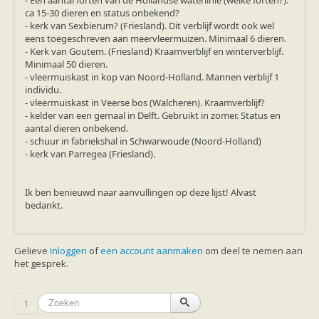
- Een aantal forten van de Hollandse waterlinie (welke forten?).
ca 15-30 dieren en status onbekend?
- kerk van Sexbierum? (Friesland). Dit verblijf wordt ook wel
eens toegeschreven aan meervleermuizen. Minimaal 6 dieren.
- Kerk van Goutem. (Friesland) Kraamverblijf en winterverblijf.
Minimaal 50 dieren.
- vleermuiskast in kop van Noord-Holland. Mannen verblijf 1
individu.
- vleermuiskast in Veerse bos (Walcheren). Kraamverblijf?
- kelder van een gemaal in Delft. Gebruikt in zomer. Status en
aantal dieren onbekend.
- schuur in fabriekshal in Schwarwoude (Noord-Holland)
- kerk van Parregea (Friesland).
Ik ben benieuwd naar aanvullingen op deze lijst! Alvast
bedankt.
Gelieve
Inloggen
of
een account aanmaken
om deel te nemen aan
het gesprek.
1