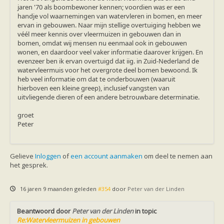
jaren '70 als boombewoner kennen; voordien was er een
handje vol waarnemingen van watervleren in bomen, en meer
ervan in gebouwen. Naar mijn stellige overtuiging hebben we
véél meer kennis over vleermuizen in gebouwen dan in
bomen, omdat wij mensen nu eenmaal ook in gebouwen
wonen, en daardoor veel vaker informatie daarover krijgen. En
evenzeer ben ik ervan overtuigd dat iig. in Zuid-Nederland de
watervleermuis voor het overgrote deel bomen bewoond. Ik
heb veel informatie om dat te onderbouwen (waaruit
hierboven een kleine greep), inclusief vangsten van
uitvliegende dieren of een andere betrouwbare determinatie.
groet
Peter
Gelieve
Inloggen
of
een account aanmaken
om deel te nemen aan
het gesprek.
16 jaren 9 maanden geleden
#354
door
Peter van der Linden
Beantwoord door
Peter van der Linden
in topic
Re:Watervleermuizen in gebouwen