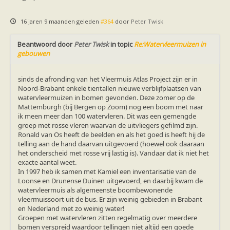
Ruige dwergvleermuis
Tweekleurige vleermuis
Vale vleermuis
16 jaren 9 maanden geleden
#364
door
Peter Twisk
Watervleermuis
Vleermuizen en eikenprocessierups
Beantwoord door
Peter Twisk
in topic
Re:Watervleermuizen in
Kinderpagina
gebouwen
Spreekbeurt
Knutselen
Tekenen
sinds de afronding van het Vleermuis Atlas Project zijn er in
Spelletjes
Noord-Brabant enkele tientallen nieuwe verblijfplaatsen van
Weetjes
watervleermuizen in bomen gevonden. Deze zomer op de
Meer weten
Mattemburgh (bij Bergen op Zoom) nog een boom met naar
Links
ik meen meer dan 100 watervleren. Dit was een gemengde
Boeken en tijdschriften
groep met rosse vleren waarvan de uitvliegers gefilmd zijn.
geluiden van vleermuizen
Ronald van Os heeft de beelden en als het goed is heeft hij de
Achtergrond informatie
telling aan de hand daarvan uitgevoerd (hoewel ook daaraan
Nieuwsberichten
het onderscheid met rosse vrij lastig is). Vandaar dat ik niet het
Informatiefolders
exacte aantal weet.
Nederland
In 1997 heb ik samen met Kamiel een inventarisatie van de
Buitenland
Loonse en Drunense Duinen uitgevoerd, en daarbij kwam de
Meer dan vleermuizen
watervleermuis als algemeenste boombewonende
Handleidingen
vleermuissoort uit de bus. Er zijn weinig gebieden in Brabant
Vlendag presentaties
en Nederland met zo weinig water!
Vlennieuwsbrief
Groepen met watervleren zitten regelmatig over meerdere
Overige publicaties
bomen verspreid waardoor tellingen niet altijd een goede