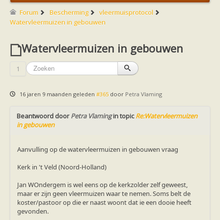
Friesland
Limburg
Forum
Bescherming
vleermuisprotocol
Noord-Brabant
Watervleermuizen in gebouwen
Noord-Holland
Overijssel
Watervleermuizen in gebouwen
Utrecht
Zeeland
Zuid-Holland
1
Vleermuizen en ziektes
Bescherming
Soortbescherming
16 jaren 9 maanden geleden
#365
door
Petra Vlaming
Gebiedsbescherming
Hulp bij bouwplannen en bomenkap
Beantwoord door
Vleermuisprotocol
Petra Vlaming
in topic
Re:Watervleermuizen
in gebouwen
Knelpunten in vleermuisbescherming
Vleermuis advies en onderzoekbureaus
Doe mee
Aanvulling op de watervleermuizen in gebouwen vraag
vleermuiskasten kopen/ ophangen
Meedoen
Kerk in 't Veld (Noord-Holland)
Landelijk zoogdierwerkgroepen
Regionale of provinciale werkgroepen
Jan WOndergem is wel eens op de kerkzolder zelf geweest,
Jeugd
maar er zijn geen vleermuizen waar te nemen. Soms belt de
Internationaal
koster/pastoor op die er naast woont dat ie een dooie heeft
Landelijke natuurverenigingen
gevonden.
Ik wil graag mee op vleermuisexcursie