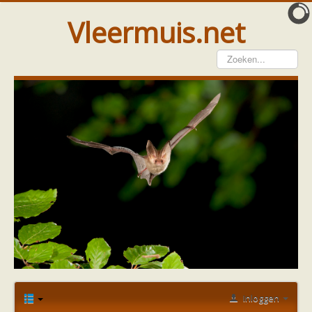
Vleermuis.net
Vleermuis gezien
Waarneming doorgeven
Wat doen wij met meldingen
Telinstructie
Waarnemingen doorgeven elders
Hulp
Vleermuis gevonden
Tijdelijke huisvesting
Vanginstructie
Hulp per email
Home
Forum
Bescherming
vleermuisprotocol
Hulp per provincie
Watervleermuizen in gebouwen
Drenthe
Gelderland
Groningen
Inloggen
Flevoland