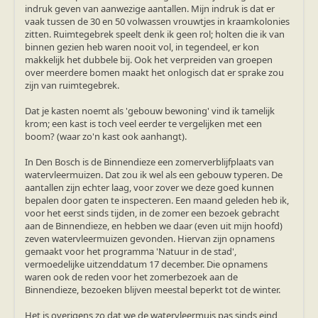
zoonose info (rabies, corona, etc)
indruk geven van aanwezige aantallen. Mijn indruk is dat er
rapporten
vaak tussen de 30 en 50 volwassen vrouwtjes in kraamkolonies
Handleiding
zitten. Ruimtegebrek speelt denk ik geen rol; holten die ik van
Overig
binnen gezien heb waren nooit vol, in tegendeel, er kon
Video beelden
makkelijk het dubbele bij. Ook het verpreiden van groepen
Forum
over meerdere bomen maakt het onlogisch dat er sprake zou
Naar het forum
zijn van ruimtegebrek.
Dat je kasten noemt als 'gebouw bewoning' vind ik tamelijk
krom; een kast is toch veel eerder te vergelijken met een
boom? (waar zo'n kast ook aanhangt).
In Den Bosch is de Binnendieze een zomerverblijfplaats van
watervleermuizen. Dat zou ik wel als een gebouw typeren. De
aantallen zijn echter laag, voor zover we deze goed kunnen
bepalen door gaten te inspecteren. Een maand geleden heb ik,
voor het eerst sinds tijden, in de zomer een bezoek gebracht
aan de Binnendieze, en hebben we daar (even uit mijn hoofd)
zeven watervleermuizen gevonden. Hiervan zijn opnamens
gemaakt voor het programma 'Natuur in de stad',
vermoedelijke uitzenddatum 17 december. Die opnamens
waren ook de reden voor het zomerbezoek aan de
Binnendieze, bezoeken blijven meestal beperkt tot de winter.
Het is overigens zo dat we de watervleermuis pas sinds eind