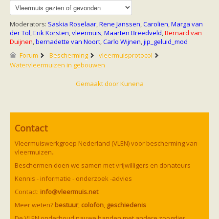
Moderators:
Saskia Roselaar
,
Rene Janssen
,
Carolien
,
Marga van
der Tol
,
Erik Korsten
,
vleermuis
,
Maarten Breedveld
,
Bernard van
Duijnen
,
bernadette van Noort
,
Carlo Wijnen
,
jip_geluid_mod
Forum
Bescherming
vleermuisprotocol
Watervleermuizen in gebouwen
Gemaakt door
Kunena
Contact
Vleermuiswerkgroep Nederland (VLEN) voor bescherming van
vleermuizen..
Beschermen doen we samen met vrijwilligers en donateurs
Kennis - informatie - onderzoek -advies
Contact:
info@vleermuis.net
Meer weten?
bestuur
,
colofon
,
geschiedenis
De VLEN onderhoud nauwe banden met andere zoogdier