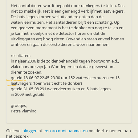
Vleermuizen in de tuin
Het aantal dieren wordt bepaald door uitvliegers te tellen. Das
Aankondiging activiteiten
niet zo makkelijk. Het is een gemengd verblijf met laatvleigers.
Ik ben op zoek naar een detector
De laatvliegers komen wel uit andere gaten dan de
Ecologie en soorten
watervleermuizen. Het aantal dieren blijft een schatting. Op
Hoe vleermuizen leven
een gegeven momement is het te donker om nog te tellen en
Voedsel en jagen
je kan het moeilijk met de detector horen omdat de
Verblijfplaatsen
uitvlieggaten erg hoog zitten. Bovendien staan er veel bomen
Echolocatie
omheen en gaan de eerste dieren alweer naar binnen.
Soorten
Baardvleermuis
resultaten:
Bechsteins vleermuis
in najaar 2006 is de zolder behandeld tegen houtworm e.d.,
Bosvleermuis
vlak daarvoor zijn Jan Wondegem en ik daar geweest om
Brandt's vleermuis
dieren te zoeken.
Bruine of gewone grootoorvleermuis
geteld 18-06-07 22.45-23.30 uur 152 watervleermuizen en 15
Franjestaart
Gewone grootoorvleermuis
laatvliegers (toen was t ècht te donker)
Gewone dwergvleermuis
Paul van Hoof
geteld 31-05-08 291 watervleermuizen en 5 laatvliegers
Grijze grootoorvleermuis
in 2009 niet geteld
Grote rosse vleermuis
Ingekorven vleermuis
groetjes,
Kleine en grote hoefijzerneus
Petra Vlaming
Laatvlieger
Meervleermuis
Mopsvleermuis
Noordse vleermuis
Gelieve
Inloggen
of
een account aanmaken
om deel te nemen aan
Rosse vleermuis
het gesprek.