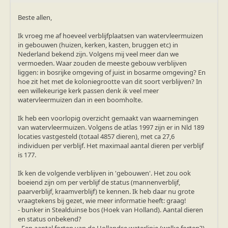
Beste allen,
Ik vroeg me af hoeveel verblijfplaatsen van watervleermuizen
in gebouwen (huizen, kerken, kasten, bruggen etc) in
Nederland bekend zijn. Volgens mij veel meer dan we
vermoeden. Waar zouden de meeste gebouw verblijven
liggen: in bosrijke omgeving of juist in bosarme omgeving? En
hoe zit het met de koloniegrootte van dit soort verblijven? In
een willekeurige kerk passen denk ik veel meer
watervleermuizen dan in een boomholte.
Ik heb een voorlopig overzicht gemaakt van waarnemingen
van watervleermuizen. Volgens de atlas 1997 zijn er in Nld 189
locaties vastgesteld (totaal 4857 dieren), met ca 27,6
individuen per verblijf. Het maximaal aantal dieren per verblijf
is 177.
Ik ken de volgende verblijven in 'gebouwen'. Het zou ook
boeiend zijn om per verblijf de status (mannenverblijf,
paarverblijf, kraamverblijf) te kennen. Ik heb daar nu grote
vraagtekens bij gezet, wie meer informatie heeft: graag!
- bunker in Stealduinse bos (Hoek van Holland). Aantal dieren
en status onbekend?